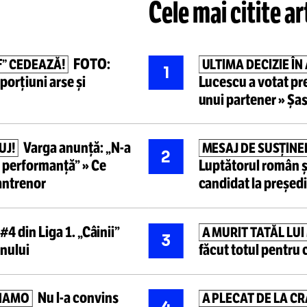
Cele mai ci
FOTO:
RIUMF” CEDEAZĂ!
1
tată:
porțiuni arse și
Lucescu