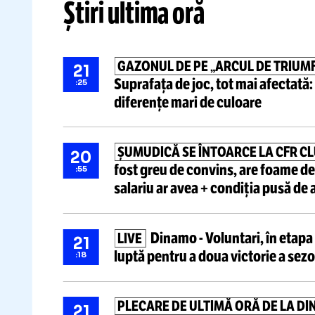
Știri ultima oră
GAZONUL DE PE „ARCUL DE T
21
Suprafața de joc, tot mai afec
:25