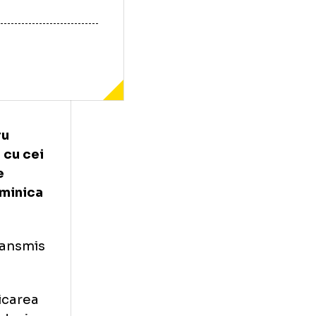
cati pentru
te echipa cu cei
partida de
intruni duminica
i va fi transmis