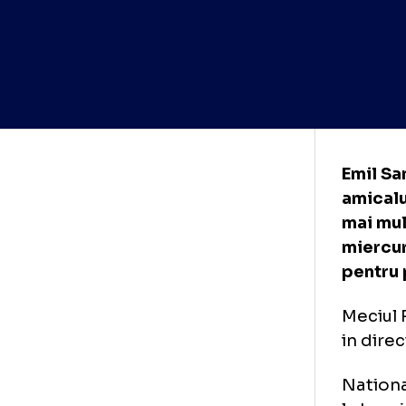
Emi
ami
mai
mie
pen
Mec