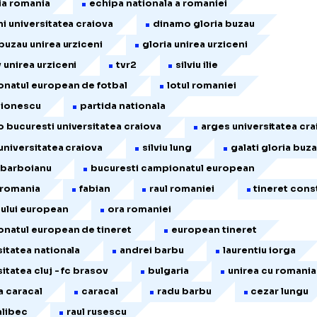
icol publicat inițial pe Hotnews.ro
alati universitatea craiova
echipa nationala de tin
chipa nationala de tineret
nationala de tineret
chipa nationala de fotbal
tineret
emil sand
campionatul european
campionatul romaniei
ulgaria romania
echipa nationala a romaniei
rziceni universitatea craiova
dinamo gloria buzau
loria buzau unirea urziceni
gloria unirea urziceni
rasov unirea urziceni
tvr2
silviu ilie
ampionatul european de fotbal
lotul romaniei
ndrei ionescu
partida nationala
inamo bucuresti universitatea craiova
arges unive
loria universitatea craiova
silviu lung
galati
tefan barboianu
bucuresti campionatul european