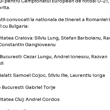
direct pe TVR 2.
ionala de tineret a Romaniei a ratat anul ace
barajul pentru Campionatul European de fotb
 favorita.
balistii convocati la nationala de tineret a 
calul cu Bulgaria:
versitatea Craiova: Silviu Lung, Stefan Barb
rbu, Constantin Gangioveanu
aua Bucuresti: Cezar Lungu, Andrei Ionescu
irosii
lul Galati: Samoel Cojoc, Silviu Ilie, Laurenti