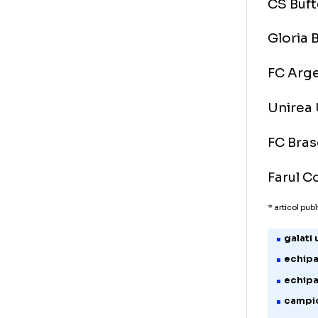
Din
Uni
CS 
Glo
FC 
Uni
FC 
Far