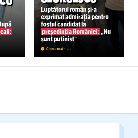
BOX
MESAJ DE
SUSȚINERE
PENTRU CĂL
13:33
GEORGESCU
ETRESCU
B?
Luptătorul român
și-a
exprimat admirația pen
enorului, după
fostul candidat la
ui Gigi Becali:
președinția României:
os”
sunt putinist”
Citește mai mult