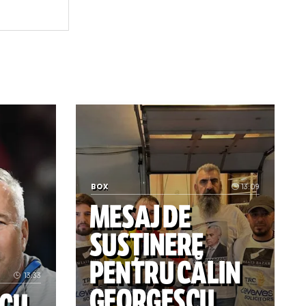
ineret constanta
iu iorga
 cu romania
ezar lungu
c acolo!” Fostul antrenor al echipei de gimnastică dă cărț
Ce se întâmplă cu noul transfer Fetai n