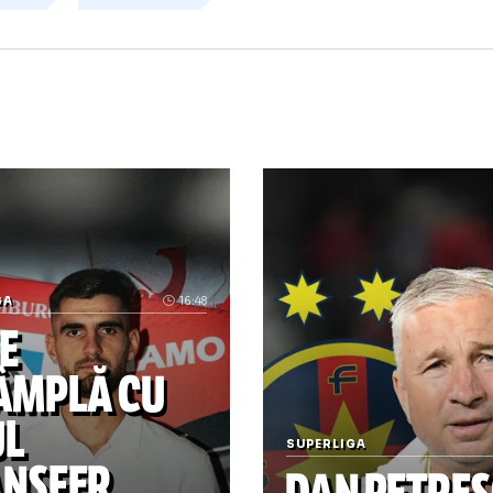
abian romania
fabian
raul romaniei
t
ineretului european
ora romaniei
ampionatul european de tineret
european tineret
niversitatea nationala
andrei barbu
laurent
niversitatea cluj - fc brasov
bulgaria
unirea
raiova caracal
caracal
radu barbu
c
enis alibec
raul rusescu
„La naiba, nu mă mai întor