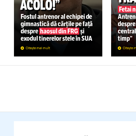
SU
C
Î
GIMNASTICA
16:36
„LA NAIBA, NU
N
MĂ MAI ÎNTORC
T
ACOLO!”
Fe
Fostul antrenor al echipei de
An
gimnastică dă cărțile pe față
de
despre
haosul din FRG
și
ce
exodul tinerelor stele în SUA
ti
Citește mai mult