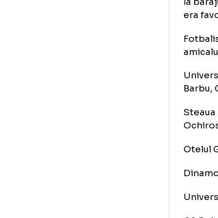
in 
Nat
la 
era
Fot
ami
Uni
Ba
Ste
Och
Ote