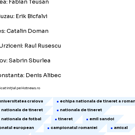
amo Bucuresti: Gabriel Torje
versitatea Cluj: Andrei Cordos
Buftea: Fabian Teusan
ria Buzau: Erik Bicfalvi
Arges: Catalin Doman
rea Urziceni: Raul Rusescu
Brasov: Sabrin Sburlea
ul Constanta: Denis Alibec