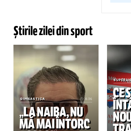
f
t
c
u
u
c
d
Știrile zilei din sport