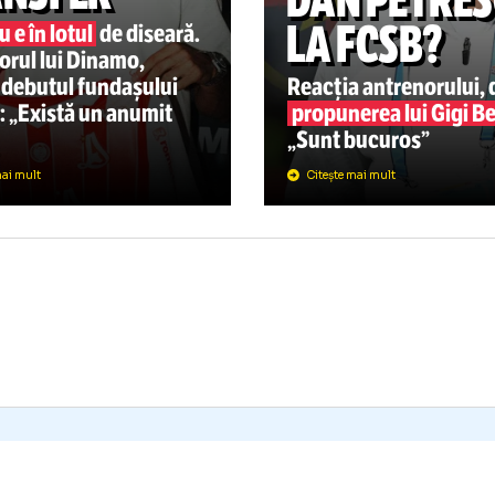
PERLIGA
16:48
E SE
NTÂMPLĂ CU
OUL
SUPERLIGA
RANSFER
DAN P
LA FCS
tai nu e în lotul
de diseară.
trenorul lui Dinamo,
spre debutul fundașului
Reacția antr
ntral: „Există un anumit
propunerea l
mp”
„Sunt bucur
Citește mai mult
Citește mai mult