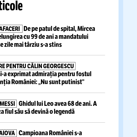
tite articole
De pe patul de spital,
Mircea
ULTIMA DECIZIE ÎN AFACERI
a votat prelungirea cu 99 de ani a mandatului