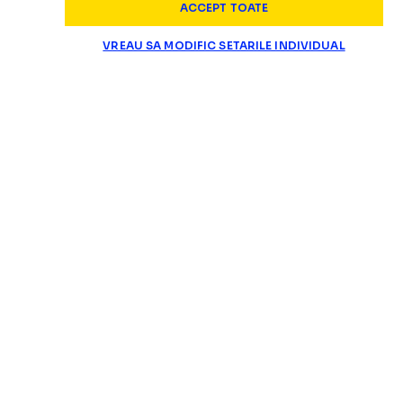
ACCEPT TOATE
VREAU SA MODIFIC SETARILE INDIVIDUAL
SUPERLIGA
Panduru a răbufnit dup
„ȘMECHERIE ȘI BĂTAIE DE JOC!”