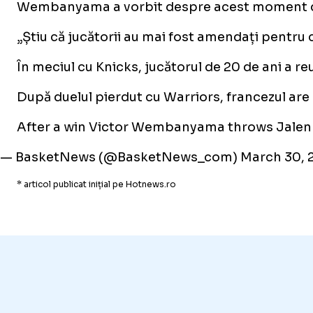
Wembanyama a vorbit despre acest moment după 
„Știu că jucătorii au mai fost amendați pentru 
În meciul cu Knicks, jucătorul de 20 de ani a r
După duelul pierdut cu Warriors, francezul are o
After a win Victor Wembanyama throws Jalen 
— BasketNews (@BasketNews_com)
March 30, 
* articol publicat inițial pe Hotnews.ro