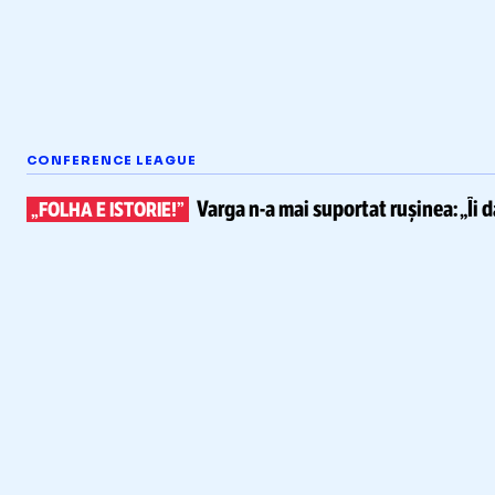
CONFERENCE LEAGUE
Varga
n-a
mai suportat rușinea:
„Îi 
„FOLHA E ISTORIE!”