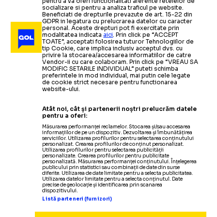
pentru a va oferi functionalitati aferente retelelor de
socializare si pentru a analiza traficul pe website.
Beneficiati de drepturile prevazute de art. 15-22 din
GDPR in legatura cu prelucrarea datelor cu caracter
personal. Aceste drepturi pot fi exercitate prin
modalitatea indicata
aici
. Prin click pe “ACCEPT
TOATE”, acceptati folosirea tuturor Tehnologiilor de
tip Cookie, care implica inclusiv acceptul dvs. cu
privire la stocarea/accesarea informatiilor de catre
Vendor-ii cu care colaboram. Prin click pe “VREAU SA
MODIFIC SETARILE INDIVIDUAL” puteti schimba
preferintele in mod individual, mai putin cele legate
de cookie strict necesare pentru functionarea
website-ului.
Atât noi, cât și partenerii noștri prelucrăm datele
pentru a oferi:
Măsurarea performanței reclamelor. Stocarea și/sau accesarea
informațiilor de pe un dispozitiv. Dezvoltarea și îmbunătățirea
serviciilor. Utilizarea profilurilor pentru selectarea conținutului
personalizat. Crearea profilurilor de conținut personalizat.
Utilizarea profilurilor pentru selectarea publicității
personalizate. Crearea profilurilor pentru publicitate
personalizată. Măsurarea performanței conținutului. Înțelegerea
publicului prin statistici sau combinații de date din surse
diferite. Utilizarea de date limitate pentru a selecta publicitatea.
Utilizarea datelor limitate pentru a selecta conținutul. Date
precise de geolocație și identificarea prin scanarea
dispozitivului.
Listă parteneri (furnizori)