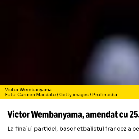
Victor Wembanyama
Foto: Carmen Mandato / Getty images / Profimedia
Victor Wembanyama, amendat cu 25.00
La finalul partidei, baschetbalistul francez a