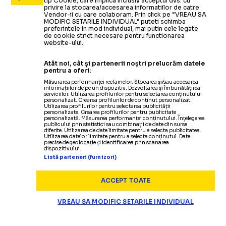
tip Cookie, care implica inclusiv acceptul dvs. cu
privire la stocarea/accesarea informatiilor de catre
Vendor-ii cu care colaboram. Prin click pe “VREAU SA
MODIFIC SETARILE INDIVIDUAL” puteti schimba
preferintele in mod individual, mai putin cele legate
de cookie strict necesare pentru functionarea
website-ului.
Atât noi, cât și partenerii noștri prelucrăm datele
pentru a oferi:
Măsurarea performanței reclamelor. Stocarea și/sau accesarea
informațiilor de pe un dispozitiv. Dezvoltarea și îmbunătățirea
serviciilor. Utilizarea profilurilor pentru selectarea conținutului
personalizat. Crearea profilurilor de conținut personalizat.
Utilizarea profilurilor pentru selectarea publicității
personalizate. Crearea profilurilor pentru publicitate
personalizată. Măsurarea performanței conținutului. Înțelegerea
publicului prin statistici sau combinații de date din surse
diferite. Utilizarea de date limitate pentru a selecta publicitatea.
Utilizarea datelor limitate pentru a selecta conținutul. Date
precise de geolocație și identificarea prin scanarea
dispozitivului.
Listă parteneri (furnizori)
ACCEPT TOATE
VREAU SA MODIFIC SETARILE INDIVIDUAL