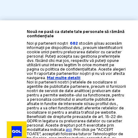
Nouă ne pasă ca datele tale personale să rămână
confidențiale
Noi și partenerii noștri
682
stocăm și/sau accesăm
informații pe dispozitivul dvs., precum identificatorii
cookie unici pentru prelucrarea datelor cu caracter
personal. Puteți accepta sau gestiona preferințele
dvs. făcând clic mai jos, respectiv vă puteți opune
utilizării unui interes legitim în orice moment pe
pagina cu politica de confidențialitate. Aceste alegeri
vor fi raportate partenerilor noștri și nu vă vor afecta
navigarea.
Mai multe detalii
Noi si partenerii nostri (retelele de socializare si
agentiile de publicitate partenere, precum si furnizorii
nostri de servicii de date analitice) prelucram date
pentru a permite website-ului sa functioneze, pentru
a personaliza continutul si anunturile publicitare
afisate in functie de interesele si/sau profilul dvs.,
pentru a va oferi functionalitati aferente retelelor de
socializare si pentru a analiza traficul pe website.
Beneficiati de drepturile prevazute de art. 15-22 din
GDPR in legatura cu prelucrarea datelor cu caracter
personal. Aceste drepturi pot fi exercitate prin
modalitatea indicata
aici
. Prin click pe “ACCEPT
TOATE”, acceptati folosirea tuturor Tehnologiilor de