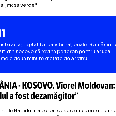
Vestiarul 
CRISTIAN GEAMBAȘU
itrul partidei a fluierat finalul meciului după
 de negocieri intense. Naționala din Kosovo
0-3, la „masa verde”.
111
minute au așteptat fotbaliștii naționalei 
rivalii din Kosovo să revină pe teren pentru
ultimele două minute dictate de arbitru