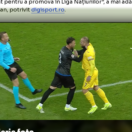
Viorel Moldovan, președinte la Rapid
finalul intervenției, oficialul din Grant a preci
vilor lui Mircea Lucescu nu s-a ridicat la nivel
versarul a fost unul dificil. Scorul final cred
e 0-0, care era un rezultat corect. 0-0 cu K
icient pentru a promova în Liga Națiunilor”,
dovan, potrivit
digisport.ro
.