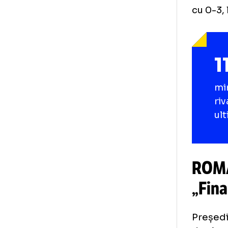
Arb
oră
cu 