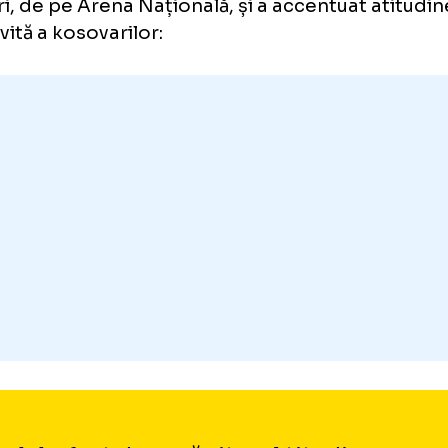
MÂNIA - KOSOVO. Viorel Mol
inalul a fost dezamăgitor”
ședintele Rapidului a vorbit despre incident
vineri, de pe Arena Națională, și a accentuat
otrivită a kosovarilor: