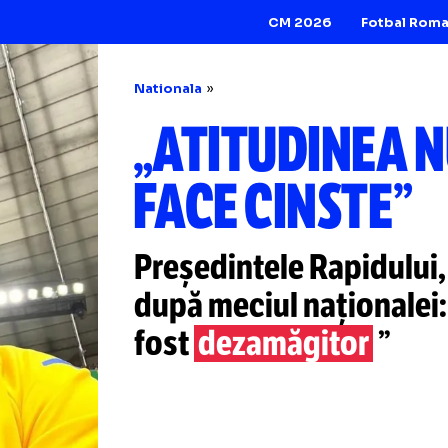
CM 2026
Nationala
„ATITUDINE
FACE CINST
Președintele Rapi
după meciul națio
fost
dezamăgito