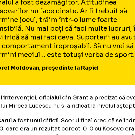
Finalul a fost dezamăgitor. Atitudin
ni și Denis Alibec. Foto: captură Antena 1
kosovarilor nu face cinste. Ar fi treb
termine jocul, trăim într-o lume foa
sensibilă. Nu mai poți să faci multe lu
e și frică să mai faci ceva. Suporteri
un comportament ireproșabil. Să nu 
termini meciul... este totuși vorba d