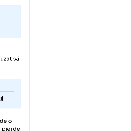
te
 Arena
 și au refuzat să