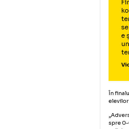
Foto
1
/
17
:
România - Kosovo: conflict între Amir Rrahma