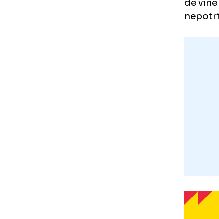
RO
„F
Pre
de 
nep