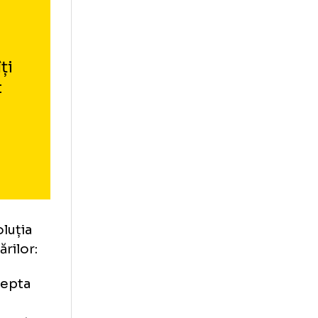
ea
uit să
rte
cruri, îți
i au avut
vrei să
e sport.