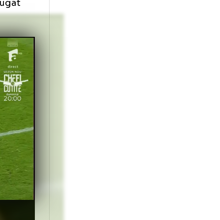
zat că evoluția
ul așteptărilor:
 că se îndrepta
osovo era
 a mai adăugat