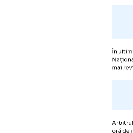
În 
Naț
mai