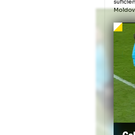
În 
ele
„Ad
spr
suf
Mol