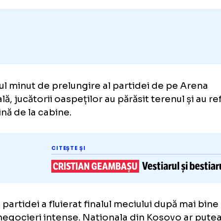
Adaugă GOLAZO.ro la favori
ultimul minut de prelungire al partidei de pe
ională, jucătorii oaspeților au părăsit terenul
 revină de la cabine.
CITEȘTE ȘI