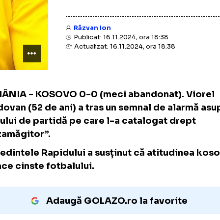
Răzvan Ion
Publicat: 16.11.2024, ora 18:38
Actualizat: 16.11.2024, ora 18:38
ROMÂNIA - KOSOVO 0-0 (meci abandonat).
Moldovan (52 de ani) a tras un semnal de a
finalului de partidă pe care l-a catalogat d
„dezamăgitor”.
Președintele Rapidului a susținut că atitud
nu face cinste fotbalului.