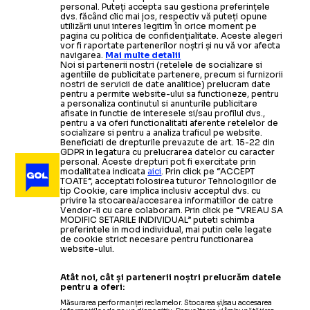
personal. Puteți accepta sau gestiona preferințele
dvs. făcând clic mai jos, respectiv vă puteți opune
utilizării unui interes legitim în orice moment pe
pagina cu politica de confidențialitate. Aceste alegeri
vor fi raportate partenerilor noștri și nu vă vor afecta
navigarea.
Mai multe detalii
Noi si partenerii nostri (retelele de socializare si
agentiile de publicitate partenere, precum si furnizorii
nostri de servicii de date analitice) prelucram date
pentru a permite website-ului sa functioneze, pentru
a personaliza continutul si anunturile publicitare
afisate in functie de interesele si/sau profilul dvs.,
pentru a va oferi functionalitati aferente retelelor de
socializare si pentru a analiza traficul pe website.
Beneficiati de drepturile prevazute de art. 15-22 din
GDPR in legatura cu prelucrarea datelor cu caracter
personal. Aceste drepturi pot fi exercitate prin
modalitatea indicata
aici
. Prin click pe “ACCEPT
TOATE”, acceptati folosirea tuturor Tehnologiilor de
tip Cookie, care implica inclusiv acceptul dvs. cu
privire la stocarea/accesarea informatiilor de catre
Vendor-ii cu care colaboram. Prin click pe “VREAU SA
MODIFIC SETARILE INDIVIDUAL” puteti schimba
preferintele in mod individual, mai putin cele legate
de cookie strict necesare pentru functionarea
website-ului.
Atât noi, cât și partenerii noștri prelucrăm datele
pentru a oferi:
Măsurarea performanței reclamelor. Stocarea și/sau accesarea