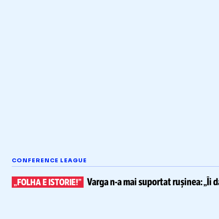
CONFERENCE LEAGUE
Varga
n-a
mai suportat rușinea:
„Îi 
„FOLHA E ISTORIE!”