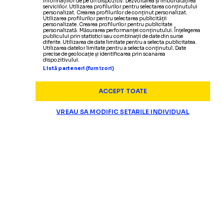
informațiilor de pe un dispozitiv. Dezvoltarea și îmbunătățirea
serviciilor. Utilizarea profilurilor pentru selectarea conținutului
personalizat. Crearea profilurilor de conținut personalizat.
Utilizarea profilurilor pentru selectarea publicității
personalizate. Crearea profilurilor pentru publicitate
personalizată. Măsurarea performanței conținutului. Înțelegerea
publicului prin statistici sau combinații de date din surse
diferite. Utilizarea de date limitate pentru a selecta publicitatea.
Utilizarea datelor limitate pentru a selecta conținutul. Date
precise de geolocație și identificarea prin scanarea
dispozitivului.
Listă parteneri (furnizori)
ACCEPT TOATE
VREAU SA MODIFIC SETARILE INDIVIDUAL