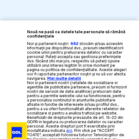
Nouă ne pasă ca datele tale personale să rămână
confidențiale
Noi și partenerii noștri
682
stocăm și/sau accesăm
informații pe dispozitivul dvs., precum identificatorii
cookie unici pentru prelucrarea datelor cu caracter
personal. Puteți accepta sau gestiona preferințele
dvs. făcând clic mai jos, respectiv vă puteți opune
utilizării unui interes legitim în orice moment pe
pagina cu politica de confidențialitate. Aceste alegeri
vor fi raportate partenerilor noștri și nu vă vor afecta
navigarea.
Mai multe detalii
Noi si partenerii nostri (retelele de socializare si
agentiile de publicitate partenere, precum si furnizorii
nostri de servicii de date analitice) prelucram date
pentru a permite website-ului sa functioneze, pentru
a personaliza continutul si anunturile publicitare
afisate in functie de interesele si/sau profilul dvs.,
pentru a va oferi functionalitati aferente retelelor de
socializare si pentru a analiza traficul pe website.
Beneficiati de drepturile prevazute de art. 15-22 din
GDPR in legatura cu prelucrarea datelor cu caracter
personal. Aceste drepturi pot fi exercitate prin
modalitatea indicata
aici
. Prin click pe “ACCEPT
TOATE”, acceptati folosirea tuturor Tehnologiilor de