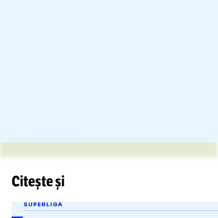
/
Unmute
Citește și
Unmute
SUPERLIGA