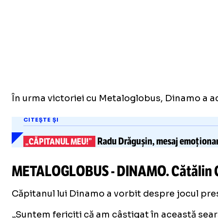
În urma victoriei cu Metaloglobus, Dinamo a acu
CITEȘTE ȘI
Radu Drăgușin,
mesaj emoționa
„CĂPITANUL MEU!”
METALOGLOBUS - DINAMO. Cătălin Cîr
Căpitanul lui Dinamo a vorbit despre jocul pres
„Suntem fericiți că am câștigat în această sear