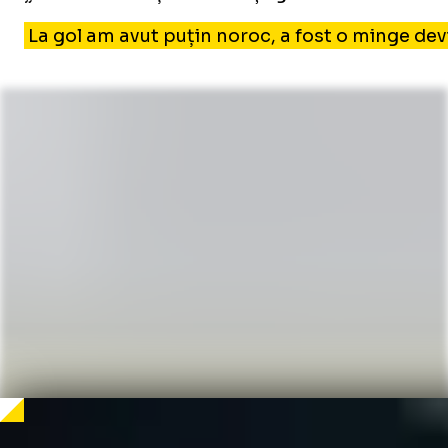
La gol am avut puțin noroc, a fost o minge devi