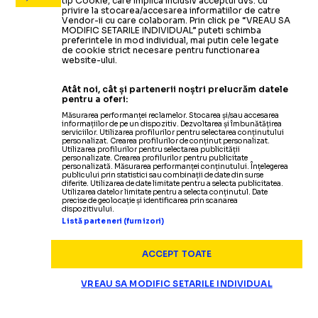
tip Cookie, care implica inclusiv acceptul dvs. cu
privire la stocarea/accesarea informatiilor de catre
Vendor-ii cu care colaboram. Prin click pe “VREAU SA
MODIFIC SETARILE INDIVIDUAL” puteti schimba
preferintele in mod individual, mai putin cele legate
de cookie strict necesare pentru functionarea
website-ului.
Atât noi, cât și partenerii noștri prelucrăm datele
pentru a oferi:
Măsurarea performanței reclamelor. Stocarea și/sau accesarea
informațiilor de pe un dispozitiv. Dezvoltarea și îmbunătățirea
serviciilor. Utilizarea profilurilor pentru selectarea conținutului
personalizat. Crearea profilurilor de conținut personalizat.
Utilizarea profilurilor pentru selectarea publicității
personalizate. Crearea profilurilor pentru publicitate
personalizată. Măsurarea performanței conținutului. Înțelegerea
publicului prin statistici sau combinații de date din surse
diferite. Utilizarea de date limitate pentru a selecta publicitatea.
Utilizarea datelor limitate pentru a selecta conținutul. Date
precise de geolocație și identificarea prin scanarea
dispozitivului.
Listă parteneri (furnizori)
ACCEPT TOATE
VREAU SA MODIFIC SETARILE INDIVIDUAL