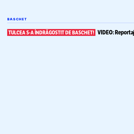
BASCHET
VIDEO:
Reportaj
TULCEA
S-A
ÎNDRĂGOSTIT DE BASCHET!