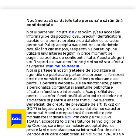
Nouă ne pasă ca datele tale personale să rămână
confidențiale
Noi și partenerii noștri
682
stocăm și/sau accesăm
informații pe dispozitivul dvs., precum identificatorii
cookie unici pentru prelucrarea datelor cu caracter
personal. Puteți accepta sau gestiona preferințele
dvs. făcând clic mai jos, respectiv vă puteți opune
utilizării unui interes legitim în orice moment pe
pagina cu politica de confidențialitate. Aceste alegeri
vor fi raportate partenerilor noștri și nu vă vor afecta
navigarea.
Mai multe detalii
Noi si partenerii nostri (retelele de socializare si
agentiile de publicitate partenere, precum si furnizorii
nostri de servicii de date analitice) prelucram date
pentru a permite website-ului sa functioneze, pentru
a personaliza continutul si anunturile publicitare
afisate in functie de interesele si/sau profilul dvs.,
pentru a va oferi functionalitati aferente retelelor de
socializare si pentru a analiza traficul pe website.
Beneficiati de drepturile prevazute de art. 15-22 din
GDPR in legatura cu prelucrarea datelor cu caracter
personal. Aceste drepturi pot fi exercitate prin
modalitatea indicata
aici
. Prin click pe “ACCEPT
TOATE”, acceptati folosirea tuturor Tehnologiilor de
tip Cookie, care implica inclusiv acceptul dvs. cu
privire la stocarea/accesarea informatiilor de catre
Vendor-ii cu care colaboram. Prin click pe “VREAU SA