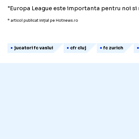
"Europa League este importanta pentru noi si ne
* articol publicat inițial pe Hotnews.ro
jucatori fc vaslui
cfr cluj
fc zurich