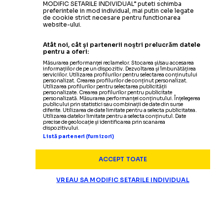
MODIFIC SETARILE INDIVIDUAL” puteti schimba
preferintele in mod individual, mai putin cele legate
de cookie strict necesare pentru functionarea
website-ului.
Atât noi, cât și partenerii noștri prelucrăm datele
pentru a oferi:
Măsurarea performanței reclamelor. Stocarea și/sau accesarea
informațiilor de pe un dispozitiv. Dezvoltarea și îmbunătățirea
serviciilor. Utilizarea profilurilor pentru selectarea conținutului
personalizat. Crearea profilurilor de conținut personalizat.
Utilizarea profilurilor pentru selectarea publicității
personalizate. Crearea profilurilor pentru publicitate
personalizată. Măsurarea performanței conținutului. Înțelegerea
publicului prin statistici sau combinații de date din surse
diferite. Utilizarea de date limitate pentru a selecta publicitatea.
Utilizarea datelor limitate pentru a selecta conținutul. Date
precise de geolocație și identificarea prin scanarea
dispozitivului.
Listă parteneri (furnizori)
ACCEPT TOATE
VREAU SA MODIFIC SETARILE INDIVIDUAL