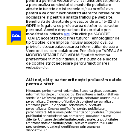
pentru a permite website-ului sa functioneze, pentru
a personaliza continutul si anunturile publicitare
afisate in functie de interesele si/sau profilul dvs.,
pentru a va oferi functionalitati aferente retelelor de
socializare si pentru a analiza traficul pe website.
Beneficiati de drepturile prevazute de art. 15-22 din
GDPR in legatura cu prelucrarea datelor cu caracter
personal. Aceste drepturi pot fi exercitate prin
modalitatea indicata
aici
. Prin click pe “ACCEPT
TOATE”, acceptati folosirea tuturor Tehnologiilor de
tip Cookie, care implica inclusiv acceptul dvs. cu
privire la stocarea/accesarea informatiilor de catre
Vendor-ii cu care colaboram. Prin click pe “VREAU SA
MODIFIC SETARILE INDIVIDUAL” puteti schimba
preferintele in mod individual, mai putin cele legate
de cookie strict necesare pentru functionarea
website-ului.
Atât noi, cât și partenerii noștri prelucrăm datele
pentru a oferi:
Măsurarea performanței reclamelor. Stocarea și/sau accesarea
informațiilor de pe un dispozitiv. Dezvoltarea și îmbunătățirea
serviciilor. Utilizarea profilurilor pentru selectarea conținutului
personalizat. Crearea profilurilor de conținut personalizat.
Utilizarea profilurilor pentru selectarea publicității
personalizate. Crearea profilurilor pentru publicitate
personalizată. Măsurarea performanței conținutului. Înțelegerea
publicului prin statistici sau combinații de date din surse
diferite. Utilizarea de date limitate pentru a selecta publicitatea.
Utilizarea datelor limitate pentru a selecta conținutul. Date
precise de geolocație și identificarea prin scanarea
dispozitivului.