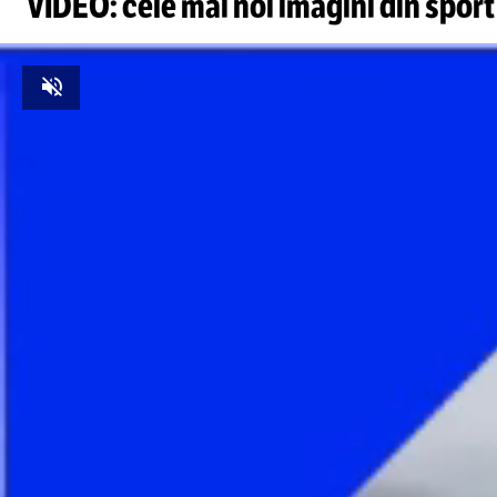
VIDEO: cele mai noi imagini din sport
Unmute