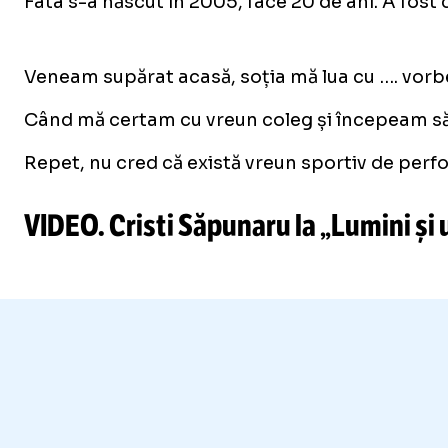
Fata s-a născut în 2005, face 20 de ani. A fost 
/
Unmute
Veneam supărat acasă, soția mă lua cu …. vorb
Unmute
Când mă certam cu vreun coleg și începeam să-
Repet, nu cred că există vreun sportiv de perfo
VIDEO. Cristi Săpunaru la „Lumini și u