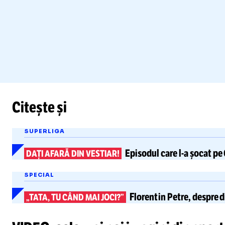
Citește și
SUPERLIGA
Episodul care
l-a
șocat pe 
DAȚI AFARĂ DIN VESTIAR!
SPECIAL
Florentin Petre,
despre d
„TATA, TU CÂND MAI JOCI?”