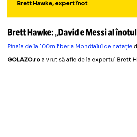
Brett Hawke, expert înot
Brett Hawke: „David e Messi al înotul
Finala de la 100m liber a Mondialul de natație
d
GOLAZO.ro
a vrut să afle de la expertul Brett 