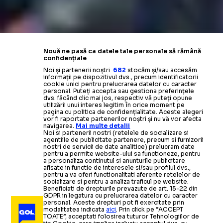
Nouă ne pasă ca datele tale personale să rămână
confidențiale
Noi și partenerii noștri
682
stocăm și/sau accesăm
informații pe dispozitivul dvs., precum identificatorii
cookie unici pentru prelucrarea datelor cu caracter
personal. Puteți accepta sau gestiona preferințele
dvs. făcând clic mai jos, respectiv vă puteți opune
utilizării unui interes legitim în orice moment pe
pagina cu politica de confidențialitate. Aceste alegeri
vor fi raportate partenerilor noștri și nu vă vor afecta
navigarea.
Mai multe detalii
Noi si partenerii nostri (retelele de socializare si
agentiile de publicitate partenere, precum si furnizorii
nostri de servicii de date analitice) prelucram date
pentru a permite website-ului sa functioneze, pentru
a personaliza continutul si anunturile publicitare
afisate in functie de interesele si/sau profilul dvs.,
pentru a va oferi functionalitati aferente retelelor de
Galerie foto
(31 imagini)
socializare si pentru a analiza traficul pe website.
Beneficiati de drepturile prevazute de art. 15-22 din
GDPR in legatura cu prelucrarea datelor cu caracter
personal. Aceste drepturi pot fi exercitate prin
modalitatea indicata
aici
. Prin click pe “ACCEPT
TOATE”, acceptati folosirea tuturor Tehnologiilor de