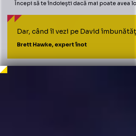
Începi să te îndoiești dacă mai poate avea lo
Dar, când îl vezi pe David îmbunătăț
Brett Hawke, expert înot