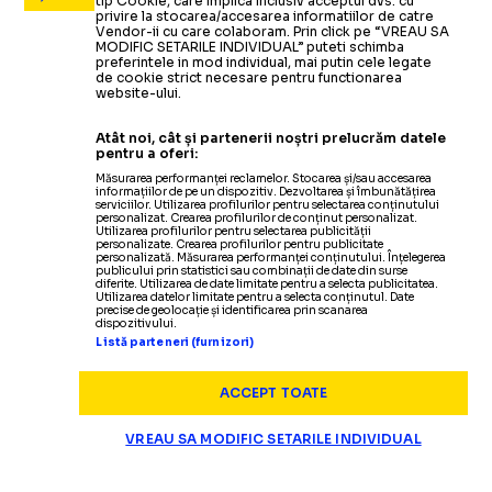
tip Cookie, care implica inclusiv acceptul dvs. cu
privire la stocarea/accesarea informatiilor de catre
Vendor-ii cu care colaboram. Prin click pe “VREAU SA
MODIFIC SETARILE INDIVIDUAL” puteti schimba
CITEȘTE ȘI
preferintele in mod individual, mai putin cele legate
de cookie strict necesare pentru functionarea
Unul dintre cei mai mari ant
„DAVID
S-A
SCHIMBAT”
website-ului.
Atât noi, cât și partenerii noștri prelucrăm datele
Apropo de Pan Zhanle. Mi-ai spus, după Jocu
pentru a oferi:
Măsurarea performanței reclamelor. Stocarea și/sau accesarea
Da, e, cu siguranță, posibil. Am spus despre 
informațiilor de pe un dispozitiv. Dezvoltarea și îmbunătățirea
serviciilor. Utilizarea profilurilor pentru selectarea conținutului
personalizat. Crearea profilurilor de conținut personalizat.
Pan Zhanle nu a prins finala de la 100m libe
Utilizarea profilurilor pentru selectarea publicității
personalizate. Crearea profilurilor pentru publicitate
personalizată. Măsurarea performanței conținutului. Înțelegerea
Da și nu. Sigur, campion olimpic ce nu e în pr
publicului prin statistici sau combinații de date din surse
diferite. Utilizarea de date limitate pentru a selecta publicitatea.
Utilizarea datelor limitate pentru a selecta conținutul. Date
precise de geolocație și identificarea prin scanarea
dispozitivului.
Listă parteneri (furnizori)
ACCEPT TOATE
VREAU SA MODIFIC SETARILE INDIVIDUAL