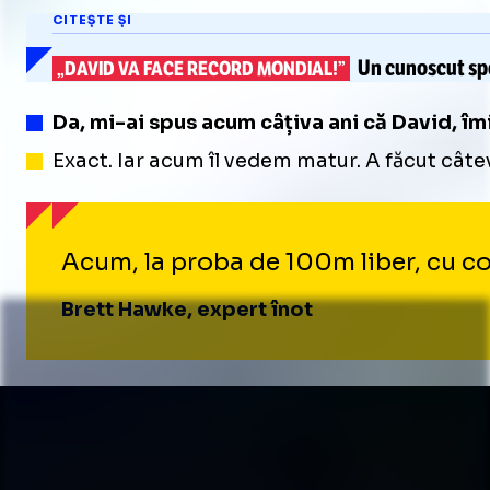
CITEȘTE ȘI
Un cunoscut spe
„DAVID VA FACE RECORD MONDIAL!”
Da, mi-ai spus acum câțiva ani că David, îmi
Exact. Iar acum îl vedem matur. A făcut câte
Acum, la proba de 100m liber, cu con
Brett Hawke, expert înot