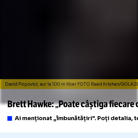
David Popovici, aur la 100 m liber FOTO Raed Krishan/GOLAZ
Brett Hawke: „Poate câștiga fiecare 
Ai menționat „îmbunătățiri”. Poți detalia, t