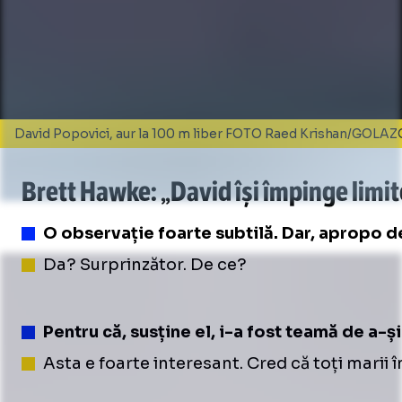
David Popovici, aur la 100 m liber FOTO Raed Krishan/GOLAZ
Brett Hawke: „David își împinge limit
O observație foarte subtilă. Dar, apropo de
Da? Surprinzător. De ce?
Loaded
:
8.10%
/
Unmute
Pentru că, susține el, i-a fost teamă de a-și
Unmute
Asta e foarte interesant. Cred că toți marii în