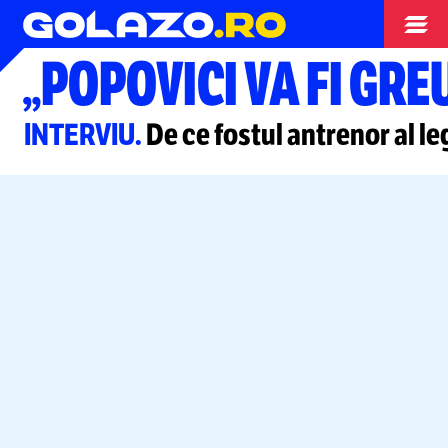
Înot
„POPOVICI VA FI GREU
INTERVIU.
De ce fostul antrenor al le