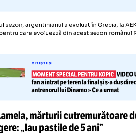
ultimul sezon, argentinianul a evoluat în Grec
ipă pentru care evoluează din acest sezon 
in.
CITEȘTE ȘI
MOMENT SPECIAL PENTRU KOP
fan a intrat pe teren la final și
s-
antrenorul lui Dinamo »
Ce a ur