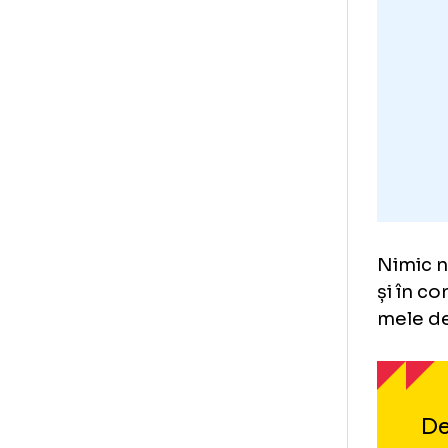
mus
reu
- 4 