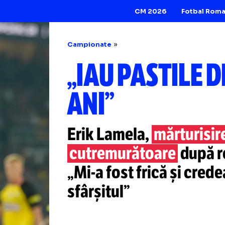
CM 2026
Campionate
„IAU PASTI
ANI”
Erik Lamela,
mărt
cutremurătoare
„Mi-a
fost frică ș
sfârșitul”