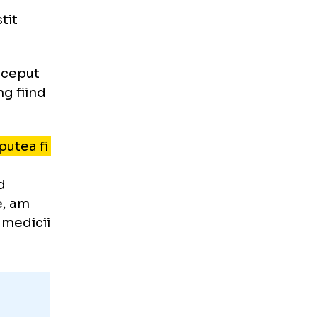
toare după
i a povestit
le . Au început
, cel stâng fiind
m că ar putea fi
u multe
e, întărind