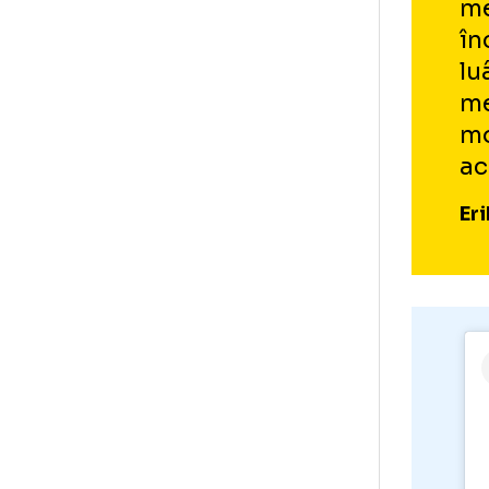
Nim
și 
mel