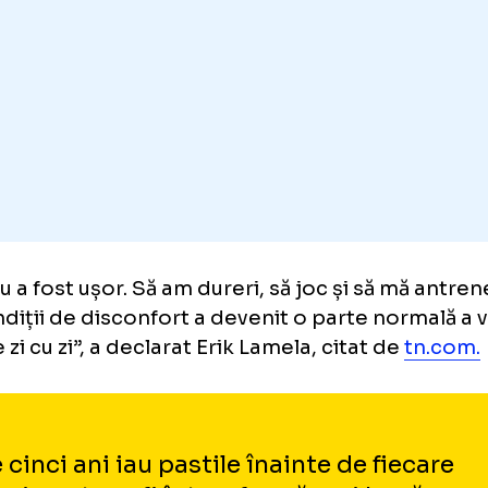
culatura la sală, cu injecții și tratamente 
șit să joc mai mult decât dublu față de cât a
ani.