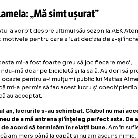
O postare distribuită de Erik Lamela (@eriklamela
ik Lamela: „Mă simt ușurat”
balistul a vorbit despre ultimul său sezon la