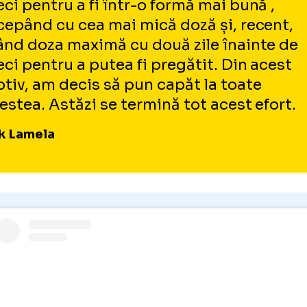
ic nu a fost ușor. Să am dureri, să joc și să 
în condiții de disconfort a devenit o parte no
e de zi cu zi”, a declarat Erik Lamela, citat d
De cinci ani iau pastile înainte de fi
meci pentru a fi într-o formă mai bu
începând cu cea mai mică doză și, r
luând doza maximă cu două zile îna
meci pentru a putea fi pregătit. Din
motiv, am decis să pun capăt la toa
acestea. Astăzi se termină tot acest
Erik Lamela