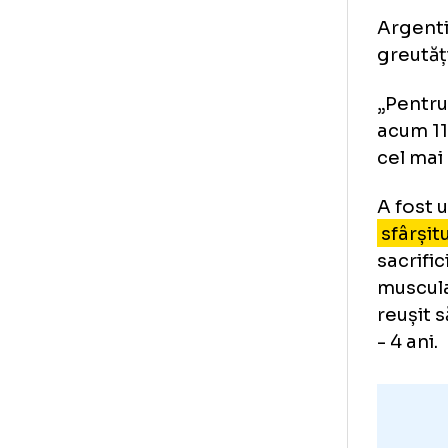
Er
re
Arg
gre
„Pe
acu
cel
A f
sfâ
sac