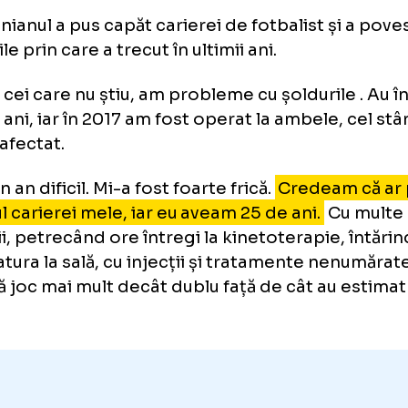
ik Lamela, mărturii cutremură
tragere: „Iau pastile de 5 ani”
entinianul a pus capăt carierei de fotbalist ș
utățile prin care a trecut în ultimii ani.
ntru cei care nu știu, am probleme cu șolduri
m 11 ani, iar în 2017 am fost operat la ambele
 mai afectat.
ost un an dificil. Mi-a fost foarte frică.
Credea
rșitul carierei mele, iar eu aveam 25 de ani.
C
rificii, petrecând ore întregi la kinetoterapi