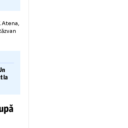
ia, la AEK Atena,
românul Răzvan
VIDEO
Un
IC
a
dus direct la
mat