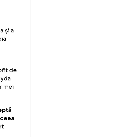
)
 AEK Atena și a