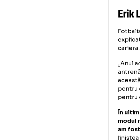
Er
Fot