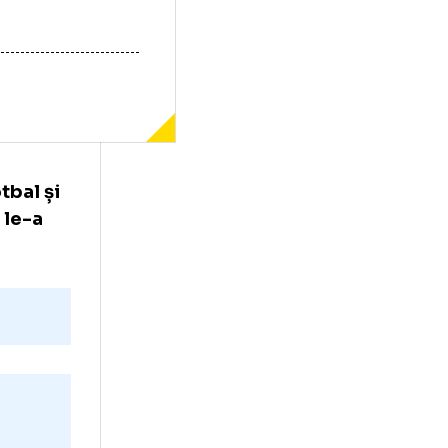
ea din fotbal și
 pe care le-a
te