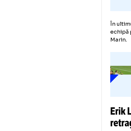
În 
ech
Mar