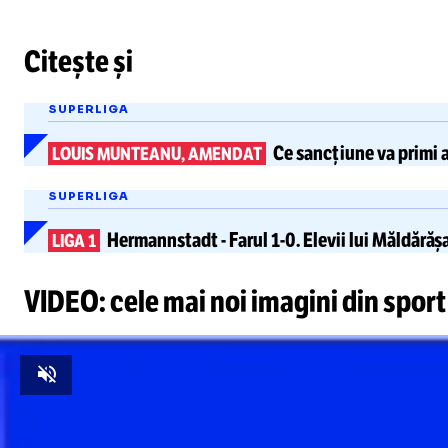
Citește și
SUPERLIGA
Ce
sancțiune
va primi 
LOUIS MUNTEANU, AMENDAT
SUPERLIGA
Hermannstadt
-
Farul
1-0.
Elevii lui Măldără
LIGA 1
VIDEO: cele mai noi imagini din sport
Unmute