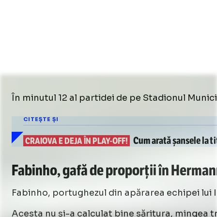
În minutul 12 al partidei de pe Stadionul Munic
CITEȘTE ȘI
Cum arată
șansele la ti
CRAIOVA E DEJA ÎN PLAY-OFF!
Fabinho, gafă de proporții în Herman
Fabinho, portughezul din apărarea echipei lui Ia
Acesta nu și-a calculat bine săritura, mingea t