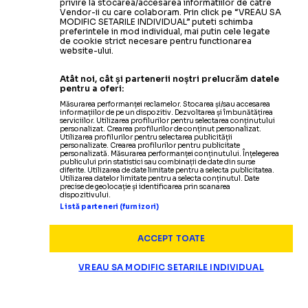
privire la stocarea/accesarea informatiilor de catre
Vendor-ii cu care colaboram. Prin click pe “VREAU SA
MODIFIC SETARILE INDIVIDUAL” puteti schimba
preferintele in mod individual, mai putin cele legate
de cookie strict necesare pentru functionarea
website-ului.
Atât noi, cât și partenerii noștri prelucrăm datele
pentru a oferi:
Măsurarea performanței reclamelor. Stocarea și/sau accesarea
informațiilor de pe un dispozitiv. Dezvoltarea și îmbunătățirea
serviciilor. Utilizarea profilurilor pentru selectarea conținutului
personalizat. Crearea profilurilor de conținut personalizat.
Utilizarea profilurilor pentru selectarea publicității
personalizate. Crearea profilurilor pentru publicitate
personalizată. Măsurarea performanței conținutului. Înțelegerea
publicului prin statistici sau combinații de date din surse
diferite. Utilizarea de date limitate pentru a selecta publicitatea.
Utilizarea datelor limitate pentru a selecta conținutul. Date
precise de geolocație și identificarea prin scanarea
dispozitivului.
Listă parteneri (furnizori)
ACCEPT TOATE
VREAU SA MODIFIC SETARILE INDIVIDUAL