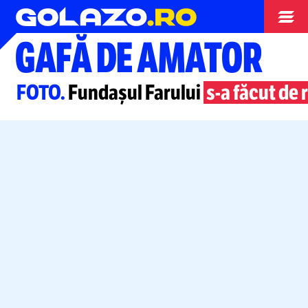
Superliga
GAFĂ DE AMATOR
FOTO.
Fundașul Farului
s-a
făcut de 