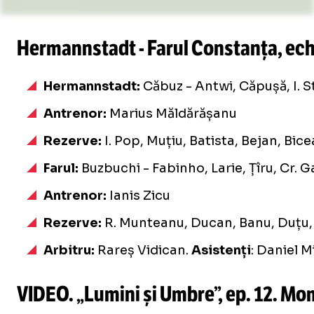
Hermannstadt - Farul Constanța, echi
Hermannstadt:
Căbuz - Antwi, Căpușă, I. S
Antrenor:
Marius Măldărășanu
Rezerve:
I. Pop, Muțiu, Batista, Bejan, Bic
Farul:
Buzbuchi - Fabinho, Larie, Țîru, Cr. 
Antrenor:
Ianis Zicu
Rezerve:
R. Munteanu, Ducan, Banu, Duțu, F
Arbitru:
Rareș Vidican.
Asistenți
: Daniel Mi
VIDEO. „Lumini și Umbre”, ep. 12. Mom