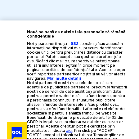
Nouă ne pasă ca datele tale personale să rămână
confidențiale
Noi și partenerii noștri
682
stocăm și/sau accesăm
informații pe dispozitivul dvs., precum identificatorii
cookie unici pentru prelucrarea datelor cu caracter
personal. Puteți accepta sau gestiona preferințele
dvs. făcând clic mai jos, respectiv vă puteți opune
utilizării unui interes legitim în orice moment pe
pagina cu politica de confidențialitate. Aceste alegeri
vor fi raportate partenerilor noștri și nu vă vor afecta
navigarea.
Mai multe detalii
Noi si partenerii nostri (retelele de socializare si
agentiile de publicitate partenere, precum si furnizorii
nostri de servicii de date analitice) prelucram date
pentru a permite website-ului sa functioneze, pentru
a personaliza continutul si anunturile publicitare
afisate in functie de interesele si/sau profilul dvs.,
pentru a va oferi functionalitati aferente retelelor de
socializare si pentru a analiza traficul pe website.
Beneficiati de drepturile prevazute de art. 15-22 din
GDPR in legatura cu prelucrarea datelor cu caracter
personal. Aceste drepturi pot fi exercitate prin
modalitatea indicata
aici
. Prin click pe “ACCEPT
TOATE”, acceptati folosirea tuturor Tehnologiilor de