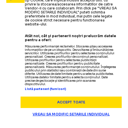
tip Cookie, care implica inclusiv acceptul dvs. cu
privire la stocarea/accesarea informatiilor de catre
Vendor-ii cu care colaboram. Prin click pe “VREAU SA
MODIFIC SETARILE INDIVIDUAL” puteti schimba
preferintele in mod individual, mai putin cele legate
de cookie strict necesare pentru functionarea
website-ului.
Atât noi, cât și partenerii noștri prelucrăm datele
pentru a oferi:
Măsurarea performanței reclamelor. Stocarea și/sau accesarea
informațiilor de pe un dispozitiv. Dezvoltarea și îmbunătățirea
serviciilor. Utilizarea profilurilor pentru selectarea conținutului
personalizat. Crearea profilurilor de conținut personalizat.
Utilizarea profilurilor pentru selectarea publicității
personalizate. Crearea profilurilor pentru publicitate
personalizată. Măsurarea performanței conținutului. Înțelegerea
publicului prin statistici sau combinații de date din surse
diferite. Utilizarea de date limitate pentru a selecta publicitatea.
Utilizarea datelor limitate pentru a selecta conținutul. Date
precise de geolocație și identificarea prin scanarea
dispozitivului.
Listă parteneri (furnizori)
ACCEPT TOATE
VREAU SA MODIFIC SETARILE INDIVIDUAL