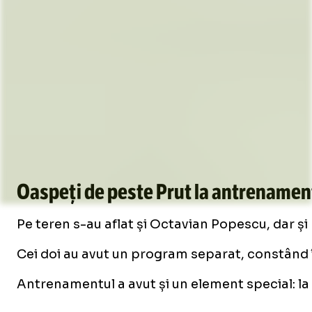
Oaspeți de peste Prut la antrename
Pe teren s-au aflat și Octavian Popescu, dar și
Cei doi au avut un program separat, constând în
Antrenamentul a avut și un element special: la m
Loaded
:
8.12%
/
Unmute