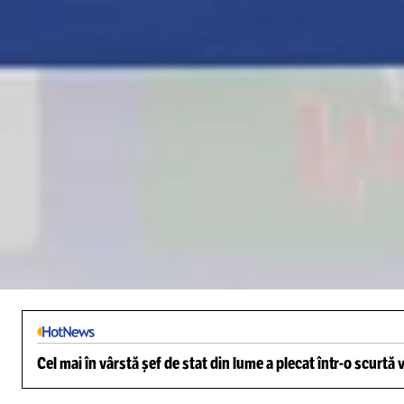
Loaded
:
3.11%
/
Unmute
Cel mai în vârstă șef de stat din lume a plecat într-o scurtă