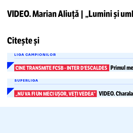
VIDEO. Marian Aliuță | „Lumini și umb
Unmute
Citește și
LIGA CAMPIONILOR
Primul mec
CINE TRANSMITE FCSB
-
INTER D'ESCALDES
SUPERLIGA
VIDEO.
Charala
„NU VA FI UN MECI UȘOR, VEȚI VEDEA”