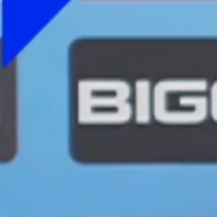
Foto
1
/
50
:
Antrenament FCSB înainte de meciul tur cu Inter D'