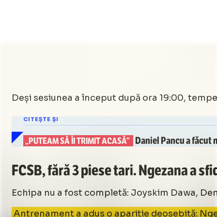
Deși sesiunea a început după ora 19:00, tempera
CITEȘTE ȘI
Daniel Pancu
a făcut n
„PUTEAM SĂ ÎI TRIMIT ACASĂ”
FCSB, fără 3 piese tari. Ngezana a sfi
Echipa nu a fost completă: Joyskim Dawa, Denis
Antrenament a adus o apariție deosebită: Ngeza