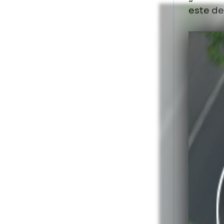
pi
— C
„Am
dir
„În
est