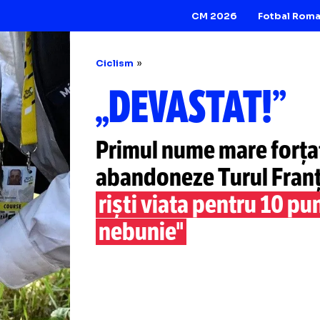
CM 2026
Ciclism
„DEVASTAT
Primul nume mare
abandoneze Turul
riști viata pentru
nebunie"