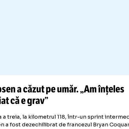
are Jasper Philipsen în Turul Franței, ultim
ediție