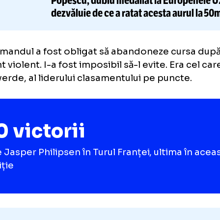
CITEȘTE ȘI
Antren
„A ÎNOTAT 52 DE METRI!”
Popescu, dublu medaliat la Eur
dezvăluie de ce a ratat
acesta au
i, flamandul a fost obligat să abandoneze c
ident violent. I-a fost imposibil să-l evite. E
coul verde, al liderului clasamentului pe punc
10 victorii