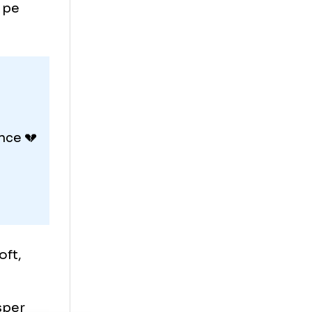
țeles
t intermediar,
yan Coquard
econtrolat pe
the
💥
ur de France 💔