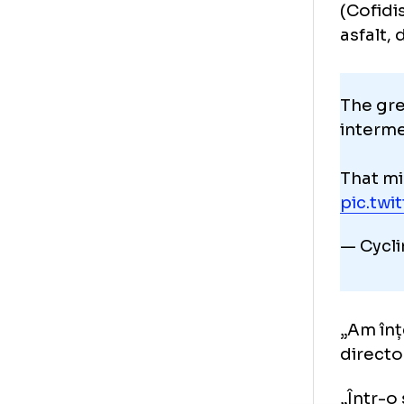
Ph
im
În 
Phi
(Co
asf
The
int
Tha