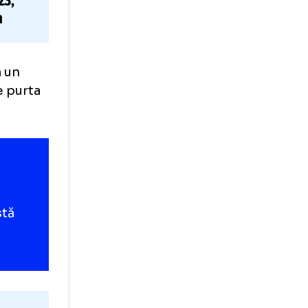
orul lui Denis
openele U23,
rul la 50m
ursa după un
ra cel care purta
te.