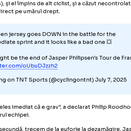
ilipsen a căzut pe umăr. „Am în
ediat că e grav”
etapa a treia, la kilometrul 118, într-un sprin
lipsen a fost dezechilibrat de francezul Br
fidis), și el împins de alt ciclist, și a căzut n
alt, direct pe umărul drept.
 green jersey goes DOWN in the battle for 
ermediate sprint and it looks like a bad one 
t might be the end of Jasper Philipsen's To