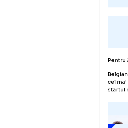
Pen
Bel
cel
sta