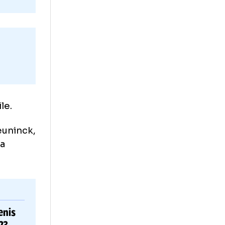
te
r trei zile.
pecin–Deceuninck,
sâmbătă, la