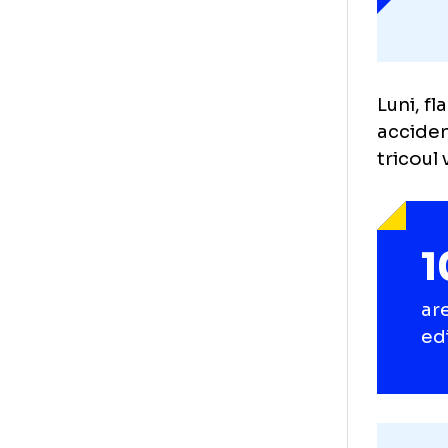
Lun
acc
tri