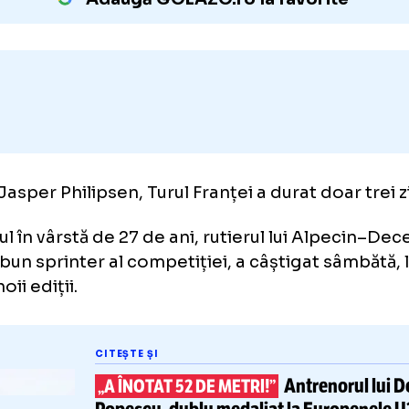
exclus dacă mai ia unul!
Adaugă GOLAZO.ro la favori
tru Jasper Philipsen, Turul Franței a durat doa
gianul în vârstă de 27 de ani, rutierul lui Al
 mai bun sprinter al competiției, a câștigat 
rtul noii ediții.