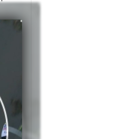
 7, 2025
ip Roodhooft,
ăgire. Jasper
quipe.