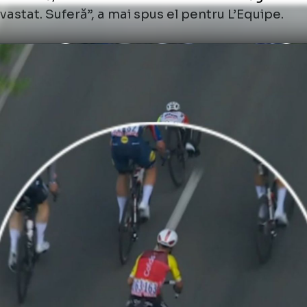
c.twitter.com/oUbuDJzzh2
ycling on TNT Sports (@cyclingontnt)
July
 înțeles imediat că e grav”, a declarat Phil
ectorul echipei.
tr-o secundă, trecem de la euforie la dezam
e devastat. Suferă”, a mai spus el pentru L’E