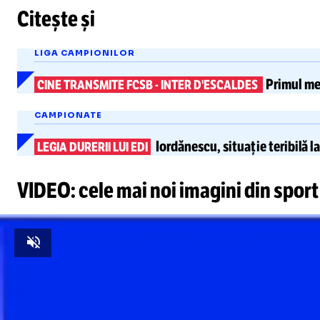
Citește și
LIGA CAMPIONILOR
Primul mec
CINE TRANSMITE FCSB
-
INTER D'ESCALDES
CAMPIONATE
Iordănescu, situație teribilă l
LEGIA DURERII LUI EDI
VIDEO: cele mai noi imagini din sport
Unmute