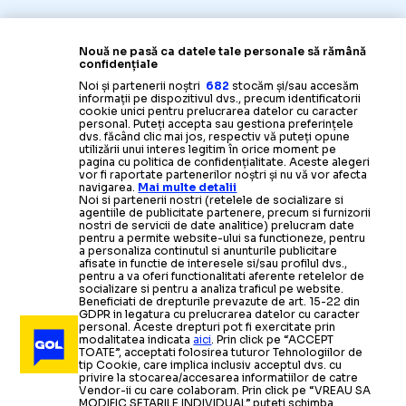
Nouă ne pasă ca datele tale personale să rămână
confidențiale
Noi și partenerii noștri
682
stocăm și/sau accesăm
informații pe dispozitivul dvs., precum identificatorii
cookie unici pentru prelucrarea datelor cu caracter
personal. Puteți accepta sau gestiona preferințele
dvs. făcând clic mai jos, respectiv vă puteți opune
utilizării unui interes legitim în orice moment pe
pagina cu politica de confidențialitate. Aceste alegeri
vor fi raportate partenerilor noștri și nu vă vor afecta
navigarea.
Mai multe detalii
Noi si partenerii nostri (retelele de socializare si
agentiile de publicitate partenere, precum si furnizorii
nostri de servicii de date analitice) prelucram date
pentru a permite website-ului sa functioneze, pentru
a personaliza continutul si anunturile publicitare
afisate in functie de interesele si/sau profilul dvs.,
pentru a va oferi functionalitati aferente retelelor de
socializare si pentru a analiza traficul pe website.
Beneficiati de drepturile prevazute de art. 15-22 din
GDPR in legatura cu prelucrarea datelor cu caracter
personal. Aceste drepturi pot fi exercitate prin
modalitatea indicata
aici
. Prin click pe “ACCEPT
TOATE”, acceptati folosirea tuturor Tehnologiilor de
tip Cookie, care implica inclusiv acceptul dvs. cu
privire la stocarea/accesarea informatiilor de catre
Vendor-ii cu care colaboram. Prin click pe “VREAU SA
MODIFIC SETARILE INDIVIDUAL” puteti schimba