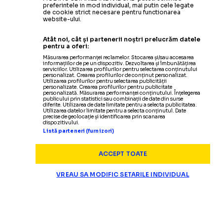
preferintele in mod individual, mai putin cele legate
de cookie strict necesare pentru functionarea
website-ului.
Atât noi, cât și partenerii noștri prelucrăm datele
pentru a oferi:
Măsurarea performanței reclamelor. Stocarea și/sau accesarea
informațiilor de pe un dispozitiv. Dezvoltarea și îmbunătățirea
serviciilor. Utilizarea profilurilor pentru selectarea conținutului
personalizat. Crearea profilurilor de conținut personalizat.
Utilizarea profilurilor pentru selectarea publicității
personalizate. Crearea profilurilor pentru publicitate
personalizată. Măsurarea performanței conținutului. Înțelegerea
publicului prin statistici sau combinații de date din surse
diferite. Utilizarea de date limitate pentru a selecta publicitatea.
Utilizarea datelor limitate pentru a selecta conținutul. Date
precise de geolocație și identificarea prin scanarea
dispozitivului.
Listă parteneri (furnizori)
ACCEPT TOATE
VREAU SA MODIFIC SETARILE INDIVIDUAL