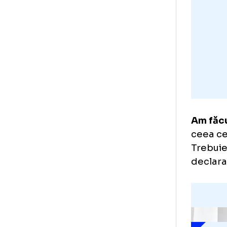
o n
bun
Am 