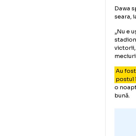
Ra
în
Daw
sea
„Nu
sta
vic
mec
Au 
po