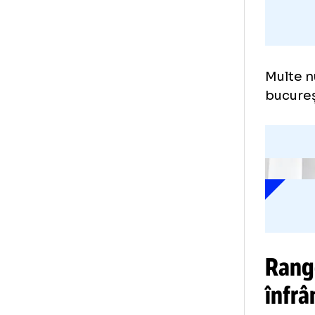
Mul
buc