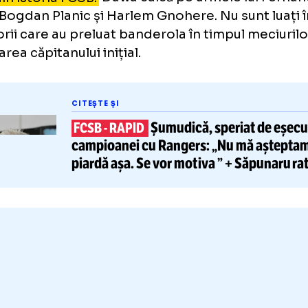
skim Dawa a intrat definitiv în istoria FCSB
l
mar din Glasgow. Charalambous a abordat 
gers fără Olaru, Șut, Radunovic, Tănase, Chi
escu, liderii vestiarului FCSB.
fel,
banderola a ajuns pe brațul lui Joyski
at aseară la partida numărul 108 în tricoul „ro
operul născut în Franța a devenit astfel doar 
ăin din istoria FCSB.
Dawa calcă pe urmele l
ela, Bogdan Planic și Harlem Gnohere. Nu sun
jucătorii care au preluat banderola în timpul
imbarea căpitanului inițial.
CITEȘTE ȘI