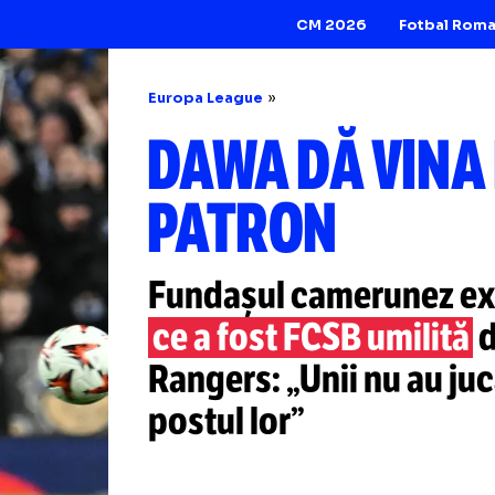
CM 2026
Europa League
DAWA DĂ V
PATRON
Fundașul cameru
ce a fost FCSB um
Rangers: „Unii nu
postul lor”