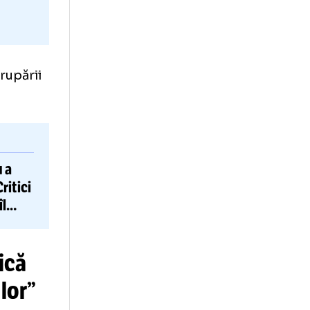
start a grupării
eșuat.
Vlădoiu
nu a
Scoția + Critici
ți îl