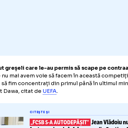
oapte dificilă pentru noi, dar am întâlnit o e
ă.
făcut greșeli care le-au permis să scape p