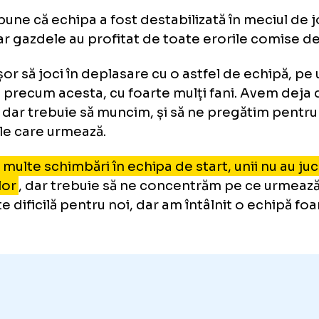
ngers - FCSB
4-0
. Joyskim Daw
frângerea: „Unii nu au jucat pe 
a spune că echipa a fost destabilizată în me
ra, iar gazdele au profitat de toate erorile
 e ușor să joci în deplasare cu o astfel de ec
dion precum acesta, cu foarte mulți fani. A
torii, dar trebuie să muncim, și să ne pregăt
iurile care urmează.
fost multe schimbări în echipa de start, unii
stul lor
, dar trebuie să ne concentrăm pe ce