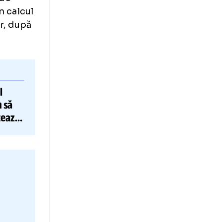
a meciul de
meciul cu
richeș sau Tavi
m Dawa
, jucător
ș-albaștrilor”.
al 4-lea căpitan
ui Fernando
t luați în calcul
 meciurilor, după