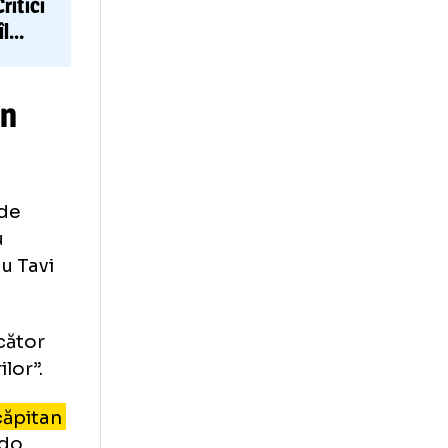
competiție.
timul minut”, a
Vlădoiu
nu a
Scoția + Critici
ți îl
răin din