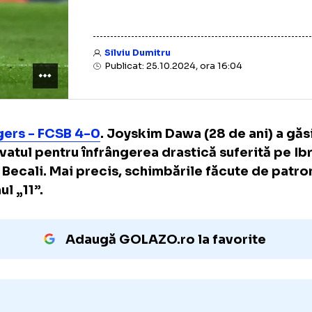
Silviu Dumitru
Publicat: 25.10.2024, ora 16:04
Rangers - FCSB 4-0
. Joyskim Dawa (28 de an
vinovatul pentru înfrângerea drastică suferi
Gigi Becali. Mai precis, schimbările făcute 
primul „11”.
Adaugă GOLAZO.ro la favori