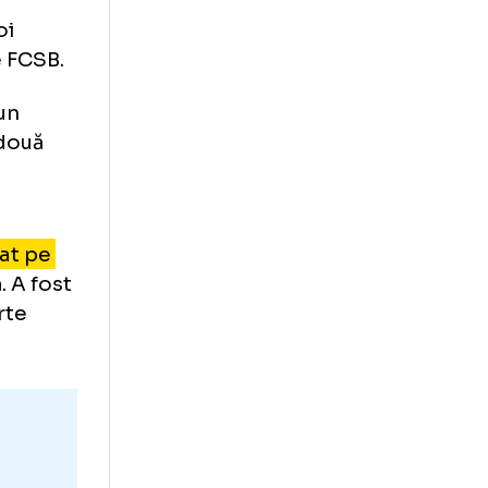
a explică
postul lor”
ciul de joi
 comise de FCSB.
hipă, pe un
vem deja două
im pentru
 nu au jucat pe
 urmează. A fost