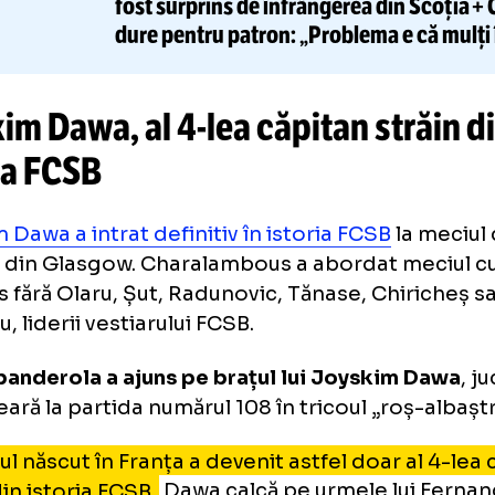
a ce nu mai avem voie să facem în această 
buie să fim concentrați din primul până în ul
larat Dawa, citat de
UEFA
.
CITEȘTE ȘI
Jean 
„FCSB
S-A
AUTODEPĂȘIT”
fost surprins
de înfrângerea din 
dure pentru patron: „Problema e că mul
copiază”
yskim Dawa, al
4-lea
căpitan st
toria FCSB