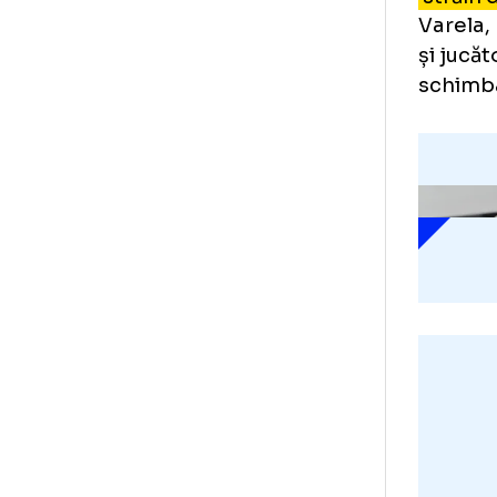
Joy
coș
Ran
Pop
Ast
afl
St
str
Var
și 
sch