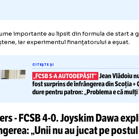
te nume importante au lipsit din formula de 
ureștene, iar experimentul finanțatorului a 
CITEȘTE ȘI
Jean 
„FCSB
S-A
AUTODEPĂȘIT”
fost surprins
de înfrângerea din 
dure pentru patron: „Problema e că mul
copiază”