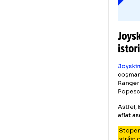
cee
Tre
dec
Jo
is