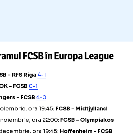
Șumudică, speriat
FCSB
-
RAPID
campioanei cu Rangers: „Nu mă
piardă așa.
Se vor motiva
” + Să
derby-ul