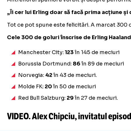
„Îi cer lui Erling doar să facă prima acțiune ș
Tot ce pot spune este felicitări. A marcat 300 d
Cele 300 de goluri înscrise de Erling Haaland
Manchester City:
123
în 145 de meciuri
Borussia Dortmund:
86
în 89 de meciuri
Norvegia:
42
în 43 de meciuri.
Molde FK:
20
în 50 de meciuri
Red Bull Salzburg:
29
în 27 de meciuri.
VIDEO. Alex Chipciu, invitatul episo