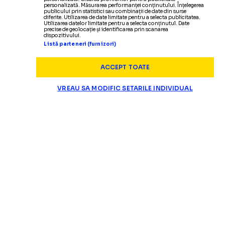
personalizată. Măsurarea performanței conținutului. Înțelegerea
publicului prin statistici sau combinații de date din surse
diferite. Utilizarea de date limitate pentru a selecta publicitatea.
Utilizarea datelor limitate pentru a selecta conținutul. Date
precise de geolocație și identificarea prin scanarea
dispozitivului.
Listă parteneri (furnizori)
ACCEPT TOATE
VREAU SA MODIFIC SETARILE INDIVIDUAL