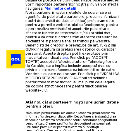
pagina cu politica de confidențialitate. Aceste alegeri
vor fi raportate partenerilor noștri și nu vă vor afecta
navigarea.
Mai multe detalii
Noi si partenerii nostri (retelele de socializare si
agentiile de publicitate partenere, precum si furnizorii
nostri de servicii de date analitice) prelucram date
pentru a permite website-ului sa functioneze, pentru
a personaliza continutul si anunturile publicitare
afisate in functie de interesele si/sau profilul dvs.,
pentru a va oferi functionalitati aferente retelelor de
socializare si pentru a analiza traficul pe website.
Beneficiati de drepturile prevazute de art. 15-22 din
GDPR in legatura cu prelucrarea datelor cu caracter
personal. Aceste drepturi pot fi exercitate prin
modalitatea indicata
aici
. Prin click pe “ACCEPT
TOATE”, acceptati folosirea tuturor Tehnologiilor de
tip Cookie, care implica inclusiv acceptul dvs. cu
privire la stocarea/accesarea informatiilor de catre
Vendor-ii cu care colaboram. Prin click pe “VREAU SA
MODIFIC SETARILE INDIVIDUAL” puteti schimba
preferintele in mod individual, mai putin cele legate
de cookie strict necesare pentru functionarea
website-ului.
Atât noi, cât și partenerii noștri prelucrăm datele
pentru a oferi:
Măsurarea performanței reclamelor. Stocarea și/sau accesarea
informațiilor de pe un dispozitiv. Dezvoltarea și îmbunătățirea
serviciilor. Utilizarea profilurilor pentru selectarea conținutului
personalizat. Crearea profilurilor de conținut personalizat.
Utilizarea profilurilor pentru selectarea publicității
personalizate. Crearea profilurilor pentru publicitate