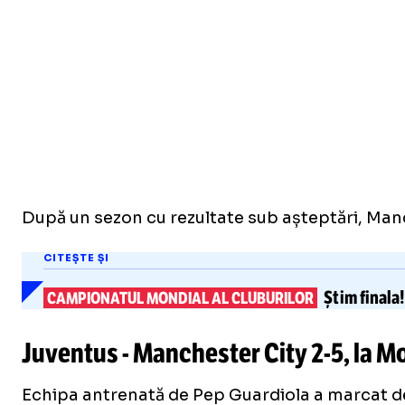
După un sezon cu rezultate sub așteptări, Manch
CITEȘTE ȘI
Știm finala
CAMPIONATUL MONDIAL AL CLUBURILOR
Juventus - Manchester City
2-5
, la M
Echipa antrenată de Pep Guardiola a marcat de c