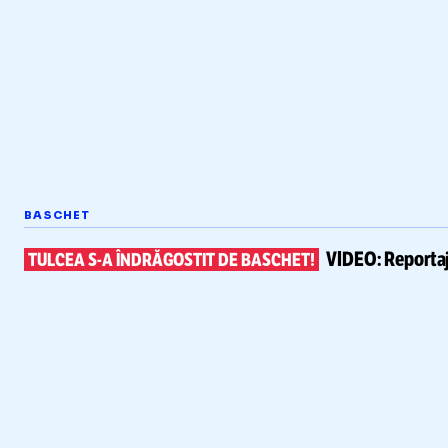
BASCHET
VIDEO:
Reportaj
TULCEA
S-A
ÎNDRĂGOSTIT DE BASCHET!