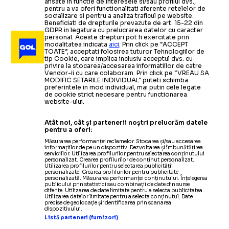
afisate in functie de interesele si/sau profilul dvs.,
pentru a va oferi functionalitati aferente retelelor de
socializare si pentru a analiza traficul pe website.
Beneficiati de drepturile prevazute de art. 15-22 din
GDPR in legatura cu prelucrarea datelor cu caracter
personal. Aceste drepturi pot fi exercitate prin
modalitatea indicata
aici
. Prin click pe “ACCEPT
TOATE”, acceptati folosirea tuturor Tehnologiilor de
tip Cookie, care implica inclusiv acceptul dvs. cu
privire la stocarea/accesarea informatiilor de catre
Vendor-ii cu care colaboram. Prin click pe “VREAU SA
MODIFIC SETARILE INDIVIDUAL” puteti schimba
preferintele in mod individual, mai putin cele legate
de cookie strict necesare pentru functionarea
website-ului.
Atât noi, cât și partenerii noștri prelucrăm datele
pentru a oferi:
Măsurarea performanței reclamelor. Stocarea și/sau accesarea
informațiilor de pe un dispozitiv. Dezvoltarea și îmbunătățirea
serviciilor. Utilizarea profilurilor pentru selectarea conținutului
personalizat. Crearea profilurilor de conținut personalizat.
Utilizarea profilurilor pentru selectarea publicității
personalizate. Crearea profilurilor pentru publicitate
personalizată. Măsurarea performanței conținutului. Înțelegerea
publicului prin statistici sau combinații de date din surse
diferite. Utilizarea de date limitate pentru a selecta publicitatea.
Utilizarea datelor limitate pentru a selecta conținutul. Date
precise de geolocație și identificarea prin scanarea
dispozitivului.
Listă parteneri (furnizori)