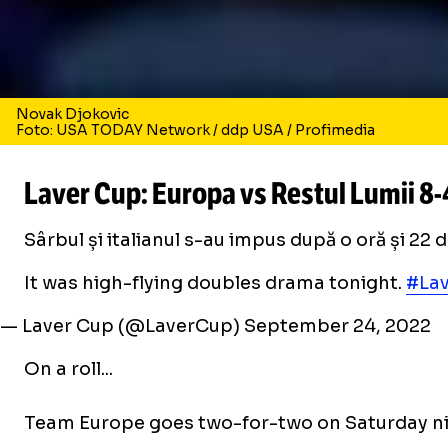
Novak Djokovic
Foto: USA TODAY Network / ddp USA / Profimedia
Laver Cup: Europa vs Restul Lumii 8-4
Sârbul și italianul s-au impus după o oră și 22 
It was high-flying doubles drama tonight.
#La
— Laver Cup (@LaverCup)
September 24, 2022
On a roll...
Team Europe goes two-for-two on Saturday nig