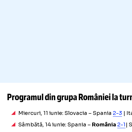
Programul din grupa României la turn
Miercuri, 11 iunie: Slovacia – Spania
2-3
| It
Sâmbătă, 14 iunie: Spania –
România
2-1
| 