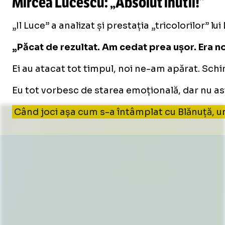
Mircea Lucescu: „
Absolut inutil!”
„Il Luce” a analizat și prestația „tricolorilor”
„Păcat de rezultat. Am cedat prea ușor. Era no
Ei au atacat tot timpul, noi ne-am apărat. Schim
Eu tot vorbesc de starea emoțională, dar nu asta
Când joci așa cum s-a întâmplat cu Blănuță, un f