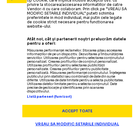
tip Cookie, care implica inclusiv acceptul dvs. cu
privire la stocarea/accesarea informatiilor de catre
Vendor-ii cu care colaboram. Prin click pe “VREAU SA
MODIFIC SETARILE INDIVIDUAL” puteti schimba
preferintele in mod individual, mai putin cele legate
de cookie strict necesare pentru functionarea
website-ului.
Atât noi, cât și partenerii noștri prelucrăm datele
pentru a oferi:
Măsurarea performanței reclamelor. Stocarea și/sau accesarea
informațiilor de pe un dispozitiv. Dezvoltarea și îmbunătățirea
serviciilor. Utilizarea profilurilor pentru selectarea conținutului
personalizat. Crearea profilurilor de conținut personalizat.
Utilizarea profilurilor pentru selectarea publicității
personalizate. Crearea profilurilor pentru publicitate
personalizată. Măsurarea performanței conținutului. Înțelegerea
publicului prin statistici sau combinații de date din surse
diferite. Utilizarea de date limitate pentru a selecta publicitatea.
Utilizarea datelor limitate pentru a selecta conținutul. Date
precise de geolocație și identificarea prin scanarea
dispozitivului.
Listă parteneri (furnizori)
ACCEPT TOATE
VREAU SA MODIFIC SETARILE INDIVIDUAL