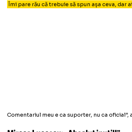
Îmi pare rău că trebuie să spun așa ceva, dar at
Comentariul meu e ca suporter, nu ca oficial”, 