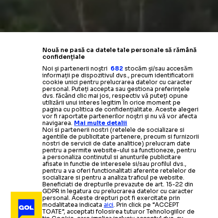
Nouă ne pasă ca datele tale personale să rămână
confidențiale
Noi și partenerii noștri
682
stocăm și/sau accesăm
informații pe dispozitivul dvs., precum identificatorii
cookie unici pentru prelucrarea datelor cu caracter
personal. Puteți accepta sau gestiona preferințele
dvs. făcând clic mai jos, respectiv vă puteți opune
utilizării unui interes legitim în orice moment pe
pagina cu politica de confidențialitate. Aceste alegeri
vor fi raportate partenerilor noștri și nu vă vor afecta
navigarea.
Mai multe detalii
Noi si partenerii nostri (retelele de socializare si
agentiile de publicitate partenere, precum si furnizorii
nostri de servicii de date analitice) prelucram date
pentru a permite website-ului sa functioneze, pentru
a personaliza continutul si anunturile publicitare
afisate in functie de interesele si/sau profilul dvs.,
pentru a va oferi functionalitati aferente retelelor de
socializare si pentru a analiza traficul pe website.
Beneficiati de drepturile prevazute de art. 15-22 din
GDPR in legatura cu prelucrarea datelor cu caracter
personal. Aceste drepturi pot fi exercitate prin
modalitatea indicata
aici
. Prin click pe “ACCEPT
TOATE”, acceptati folosirea tuturor Tehnologiilor de