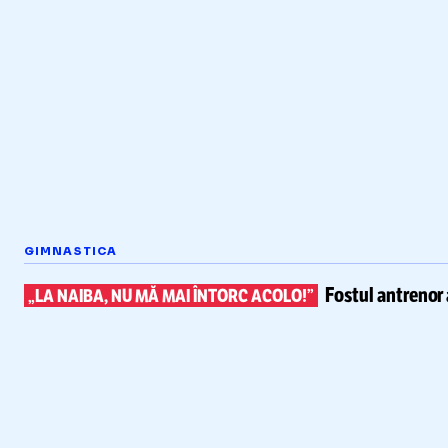
GIMNASTICA
Fostul antrenor 
„LA NAIBA, NU MĂ MAI ÎNTORC ACOLO!”