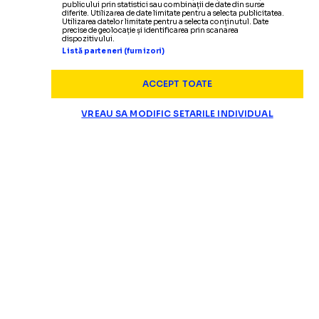
publicului prin statistici sau combinații de date din surse
diferite. Utilizarea de date limitate pentru a selecta publicitatea.
Utilizarea datelor limitate pentru a selecta conținutul. Date
precise de geolocație și identificarea prin scanarea
dispozitivului.
Listă parteneri (furnizori)
ACCEPT TOATE
VREAU SA MODIFIC SETARILE INDIVIDUAL