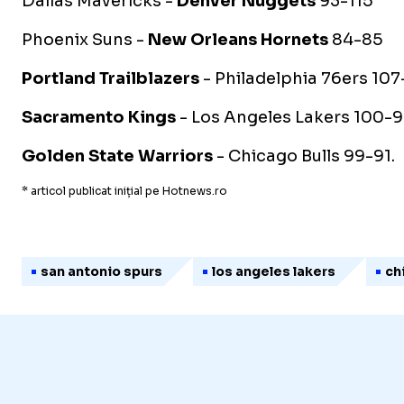
Dallas Mavericks -
Denver Nuggets
93-115
Phoenix Suns -
New Orleans Hornets
84-85
Portland Trailblazers
- Philadelphia 76ers 107
Sacramento Kings
- Los Angeles Lakers 100-9
Golden State Warriors
- Chicago Bulls 99-91.
* articol publicat inițial pe Hotnews.ro
san antonio spurs
los angeles lakers
ch