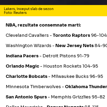
Lakers, inceput slab de sezon
Foto: Reuters
NBA, rezultate consemnate marti:
Cleveland Cavaliers -
Toronto Raptors
96-104
Washington Wizards -
New Jersey Nets
84-9
Indiana Pacers
- Detroit Pistons 91-79
Orlando Magic
- Houston Rockets 104-95
Charlotte Bobcats
- Milwaukee Bucks 96-95
Minnesota Timberwolves -
Oklahoma Thunde
San Antonio Spurs
- Memphis Grizzlies 95-82