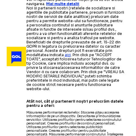
navigarea.
Mai multe detalii
Noi si partenerii nostri (retelele de socializare si
agentiile de publicitate partenere, precum si furnizorii
nostri de servicii de date analitice) prelucram date
pentru a permite website-ului sa functioneze, pentru
a personaliza continutul si anunturile publicitare
afisate in functie de interesele si/sau profilul dvs.,
pentru a va oferi functionalitati aferente retelelor de
socializare si pentru a analiza traficul pe website.
Beneficiati de drepturile prevazute de art. 15-22 din
GDPR in legatura cu prelucrarea datelor cu caracter
personal. Aceste drepturi pot fi exercitate prin
modalitatea indicata
aici
. Prin click pe “ACCEPT
TOATE”, acceptati folosirea tuturor Tehnologiilor de
tip Cookie, care implica inclusiv acceptul dvs. cu
privire la stocarea/accesarea informatiilor de catre
Vendor-ii cu care colaboram. Prin click pe “VREAU SA
MODIFIC SETARILE INDIVIDUAL” puteti schimba
preferintele in mod individual, mai putin cele legate
de cookie strict necesare pentru functionarea
website-ului.
Atât noi, cât și partenerii noștri prelucrăm datele
pentru a oferi:
Măsurarea performanței reclamelor. Stocarea și/sau accesarea
informațiilor de pe un dispozitiv. Dezvoltarea și îmbunătățirea
serviciilor. Utilizarea profilurilor pentru selectarea conținutului
personalizat. Crearea profilurilor de conținut personalizat.
Utilizarea profilurilor pentru selectarea publicității
personalizate. Crearea profilurilor pentru publicitate
personalizată. Măsurarea performanței conținutului. Înțelegerea