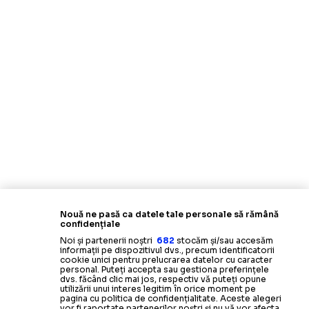
Nouă ne pasă ca datele tale personale să rămână
confidențiale
Noi și partenerii noștri
682
stocăm și/sau accesăm
informații pe dispozitivul dvs., precum identificatorii
cookie unici pentru prelucrarea datelor cu caracter
personal. Puteți accepta sau gestiona preferințele
dvs. făcând clic mai jos, respectiv vă puteți opune
utilizării unui interes legitim în orice moment pe
pagina cu politica de confidențialitate. Aceste alegeri
vor fi raportate partenerilor noștri și nu vă vor afecta