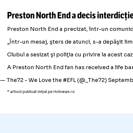
Preston North End a decis interdicție
Preston North End a precizat, într-un comunicat
„Într-un mesaj, şters de atunci, s-a depăşit lim
Clubul a sesizat şi poliţia cu privire la acest caz
A Preston North End fan has received a life ban
— The72 - We Love the #EFL (@_The72)
Septembe
* articol publicat inițial pe Hotnews.ro