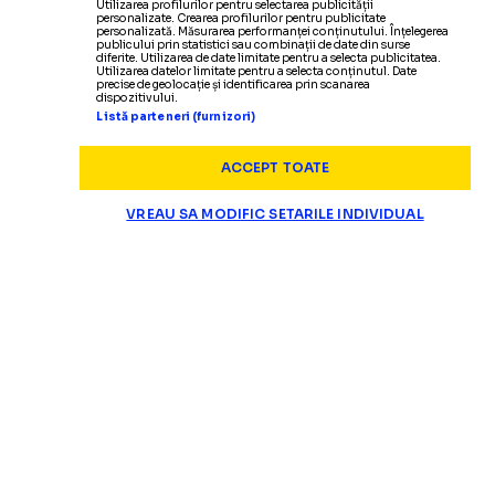
Utilizarea profilurilor pentru selectarea publicității
personalizate. Crearea profilurilor pentru publicitate
personalizată. Măsurarea performanței conținutului. Înțelegerea
publicului prin statistici sau combinații de date din surse
diferite. Utilizarea de date limitate pentru a selecta publicitatea.
Utilizarea datelor limitate pentru a selecta conținutul. Date
precise de geolocație și identificarea prin scanarea
dispozitivului.
Listă parteneri (furnizori)
ACCEPT TOATE
VREAU SA MODIFIC SETARILE INDIVIDUAL
SUPERLIGA