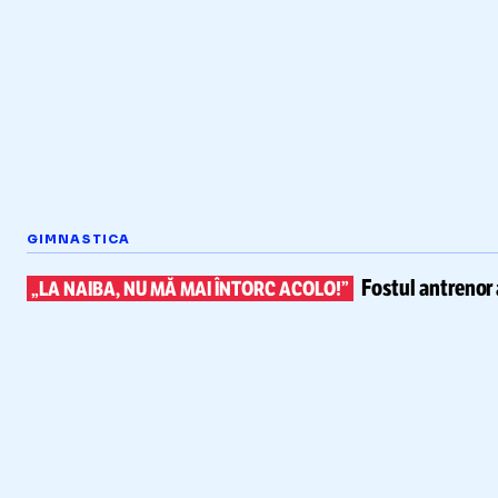
GIMNASTICA
Fostul antrenor 
„LA NAIBA, NU MĂ MAI ÎNTORC ACOLO!”