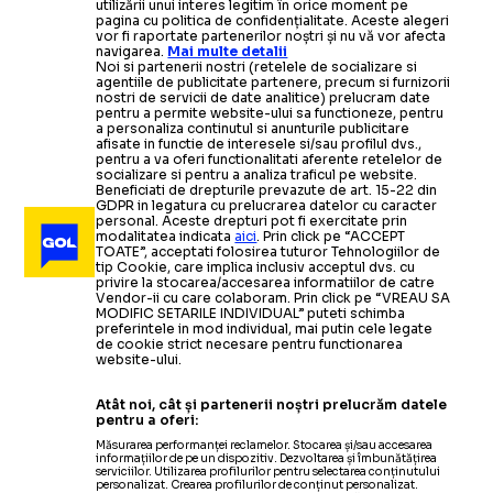
utilizării unui interes legitim în orice moment pe
pagina cu politica de confidențialitate. Aceste alegeri
vor fi raportate partenerilor noștri și nu vă vor afecta
navigarea.
Mai multe detalii
Noi si partenerii nostri (retelele de socializare si
agentiile de publicitate partenere, precum si furnizorii
nostri de servicii de date analitice) prelucram date
pentru a permite website-ului sa functioneze, pentru
a personaliza continutul si anunturile publicitare
afisate in functie de interesele si/sau profilul dvs.,
pentru a va oferi functionalitati aferente retelelor de
socializare si pentru a analiza traficul pe website.
Beneficiati de drepturile prevazute de art. 15-22 din
GDPR in legatura cu prelucrarea datelor cu caracter
personal. Aceste drepturi pot fi exercitate prin
modalitatea indicata
aici
. Prin click pe “ACCEPT
TOATE”, acceptati folosirea tuturor Tehnologiilor de
tip Cookie, care implica inclusiv acceptul dvs. cu
privire la stocarea/accesarea informatiilor de catre
Vendor-ii cu care colaboram. Prin click pe “VREAU SA
MODIFIC SETARILE INDIVIDUAL” puteti schimba
preferintele in mod individual, mai putin cele legate
de cookie strict necesare pentru functionarea
website-ului.
Atât noi, cât și partenerii noștri prelucrăm datele
pentru a oferi:
Măsurarea performanței reclamelor. Stocarea și/sau accesarea
informațiilor de pe un dispozitiv. Dezvoltarea și îmbunătățirea
serviciilor. Utilizarea profilurilor pentru selectarea conținutului
personalizat. Crearea profilurilor de conținut personalizat.