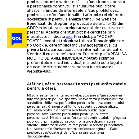
pentru a permite website-ului sa functioneze, pentru
a personaliza continutul si anunturile publicitare
afisate in functie de interesele si/sau profilul dvs.,
pentru a va oferi functionalitati aferente retelelor de
SUPERLIGA
socializare si pentru a analiza traficul pe website.
Beneficiati de drepturile prevazute de art. 15-22 din
GDPR in legatura cu prelucrarea datelor cu caracter
Fetai nu e în lotul
d
CE SE ÎNTÂMPLĂ CU NOUL TRANSFER
personal. Aceste drepturi pot fi exercitate prin
modalitatea indicata
aici
. Prin click pe “ACCEPT
TOATE”, acceptati folosirea tuturor Tehnologiilor de
tip Cookie, care implica inclusiv acceptul dvs. cu
privire la stocarea/accesarea informatiilor de catre
Vendor-ii cu care colaboram. Prin click pe “VREAU SA
MODIFIC SETARILE INDIVIDUAL” puteti schimba
preferintele in mod individual, mai putin cele legate
de cookie strict necesare pentru functionarea
website-ului.
Atât noi, cât și partenerii noștri prelucrăm datele
pentru a oferi:
Măsurarea performanței reclamelor. Stocarea și/sau accesarea
informațiilor de pe un dispozitiv. Dezvoltarea și îmbunătățirea
serviciilor. Utilizarea profilurilor pentru selectarea conținutului
personalizat. Crearea profilurilor de conținut personalizat.
Utilizarea profilurilor pentru selectarea publicității
personalizate. Crearea profilurilor pentru publicitate
personalizată. Măsurarea performanței conținutului. Înțelegerea
publicului prin statistici sau combinații de date din surse
diferite. Utilizarea de date limitate pentru a selecta publicitatea.
Utilizarea datelor limitate pentru a selecta conținutul. Date
precise de geolocație și identificarea prin scanarea
dispozitivului.