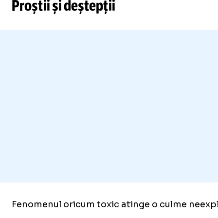
Proștii și deștepții
Fenomenul oricum toxic atinge o culme neexplora