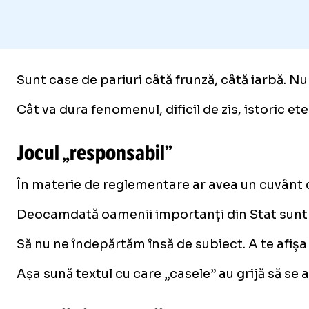
Sunt case de pariuri câtă frunză, câtă iarbă. N
Cât va dura fenomenul, dificil de zis, istoric eter
Jocul „responsabil”
În materie de reglementare ar avea un cuvânt d
Deocamdată oamenii importanți din Stat sunt o
Să nu ne îndepărtăm însă de subiect. A te afișa 
Așa sună textul cu care „casele” au grijă să se