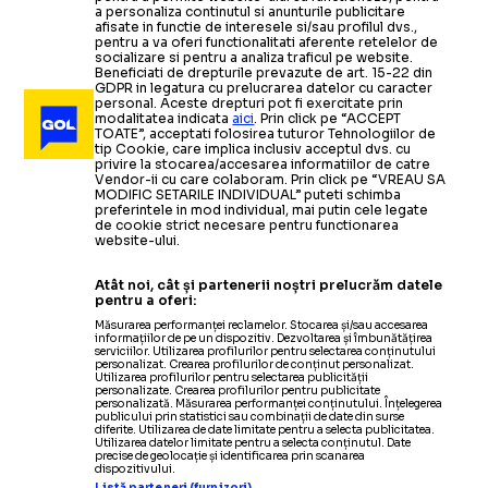
a personaliza continutul si anunturile publicitare
afisate in functie de interesele si/sau profilul dvs.,
pentru a va oferi functionalitati aferente retelelor de
socializare si pentru a analiza traficul pe website.
Beneficiati de drepturile prevazute de art. 15-22 din
GDPR in legatura cu prelucrarea datelor cu caracter
personal. Aceste drepturi pot fi exercitate prin
modalitatea indicata
aici
. Prin click pe “ACCEPT
TOATE”, acceptati folosirea tuturor Tehnologiilor de
tip Cookie, care implica inclusiv acceptul dvs. cu
privire la stocarea/accesarea informatiilor de catre
Vendor-ii cu care colaboram. Prin click pe “VREAU SA
MODIFIC SETARILE INDIVIDUAL” puteti schimba
preferintele in mod individual, mai putin cele legate
de cookie strict necesare pentru functionarea
website-ului.
Atât noi, cât și partenerii noștri prelucrăm datele
pentru a oferi:
Măsurarea performanței reclamelor. Stocarea și/sau accesarea
informațiilor de pe un dispozitiv. Dezvoltarea și îmbunătățirea
serviciilor. Utilizarea profilurilor pentru selectarea conținutului
personalizat. Crearea profilurilor de conținut personalizat.
Utilizarea profilurilor pentru selectarea publicității
personalizate. Crearea profilurilor pentru publicitate
personalizată. Măsurarea performanței conținutului. Înțelegerea
publicului prin statistici sau combinații de date din surse
diferite. Utilizarea de date limitate pentru a selecta publicitatea.
Utilizarea datelor limitate pentru a selecta conținutul. Date
precise de geolocație și identificarea prin scanarea
dispozitivului.
Listă parteneri (furnizori)