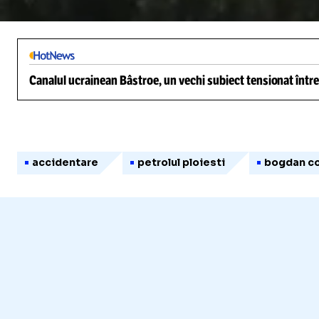
/
Unmute
Canalul ucrainean Bâstroe, un vechi subiect tensionat între
accidentare
petrolul ploiesti
bogdan c