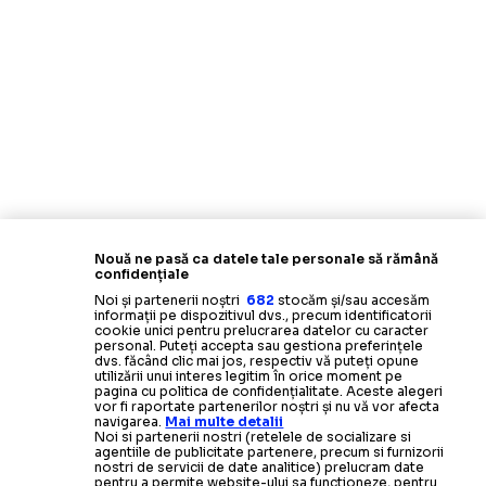
Nouă ne pasă ca datele tale personale să rămână
confidențiale
Noi și partenerii noștri
682
stocăm și/sau accesăm
informații pe dispozitivul dvs., precum identificatorii
cookie unici pentru prelucrarea datelor cu caracter
personal. Puteți accepta sau gestiona preferințele
dvs. făcând clic mai jos, respectiv vă puteți opune
utilizării unui interes legitim în orice moment pe
pagina cu politica de confidențialitate. Aceste alegeri
vor fi raportate partenerilor noștri și nu vă vor afecta
navigarea.
Mai multe detalii
Noi si partenerii nostri (retelele de socializare si
agentiile de publicitate partenere, precum si furnizorii
nostri de servicii de date analitice) prelucram date
pentru a permite website-ului sa functioneze, pentru