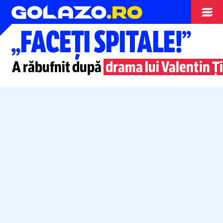
Superliga
„FACEȚI SPITALE!”
A răbufnit după
drama lui Valentin Ț