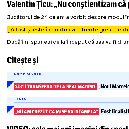
Valentin Țicu: „Nu conștientizam că 
Jucătorul de 24 de ani a vorbit despre modul în
„A fost şi este în continuare foarte greu, pent
Dacă îmi spuneai de la început că aşa va fi drum
Citește și
CAMPIONATE
„Noul Marcel
ȘUCU TRANSFERĂ DE LA REAL MADRID
TENIS
Fost finalis
„NU AM CREZUT CĂ MI SE VA ÎNTÂMPLA”