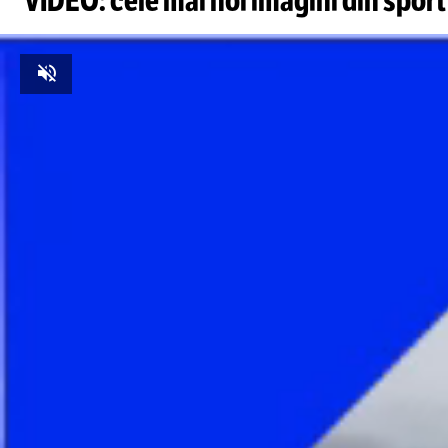
VIDEO: cele mai noi imagini din sport
Unmute