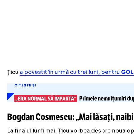
Țicu
a povestit în urmă cu trei luni, pentru
GOL
CITEȘTE ȘI
Primele
nemulțumiri du
„ERA NORMAL SĂ ÎMPARTĂ”
Bogdan Cosmescu: „Mai lăsaţi, naibii,
La finalul lunii mai, Țicu vorbea despre noua o