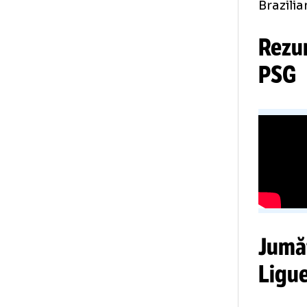
min
În 
Ser
Bra
Re
P