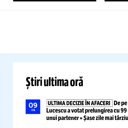
ÎNDRĂGOSTIT
U
DE BASCHET!
D
VIDEO:
Reportaj GOLAZO.ro
cu atmosfera incredibilă la
Europeanul U18:
peste
F
20.000 de oameni
și imagini
im
care au făcut înconjurul lumii
ur
Citește mai mult