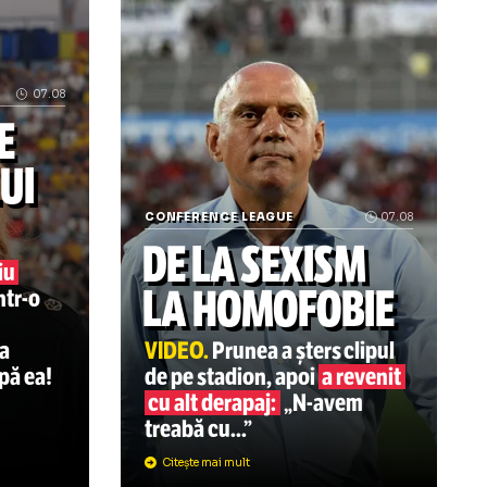
 baschet! VIDEO: Reportaj GOLAZO.ro cu atmosfera incredib
Arenă din Ucraina, bombardată de ruși!
07.08
AȚIILE
ENULUI
CONFERENCE LEAGUE