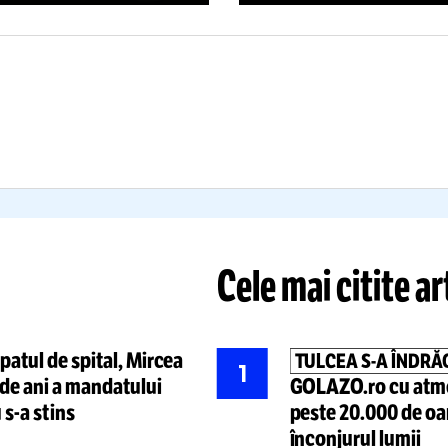
TULCE
CRAINA,
Carmen Tocal
BOMBARDATĂ
pentru GOL
E RUȘI!
Danubius Ar
neîncăpătoa
OTO:
Stadionul unui club
trage, public
portant,
avariat serios
în
Am promovat
ma ultimelor atacuri
Dunării”
Citește mai mult
Citește mai mult