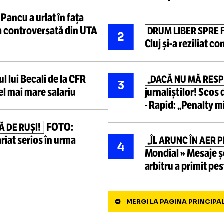
Cele mai ci
e pe patul de spital,
Mircea
TULCEA
1
cu 99 de ani a mandatului
GOLAZO.r
târziu
s-a
stins
peste 20
înconjuru
Pancu a urlat în fața
EC!”
e faza controversată din UTA
DRUM LI
2
Cluj
și-a
r