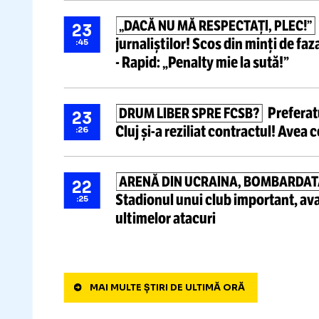
Știri ultima oră
D
ULTIMA DECIZIE ÎN AFACERI
09
Lucescu
a votat prelungirea 
:14
unui partener » Șase zile mai 
„DACĂ NU MĂ RESPECTAȚI, PL
23
jurnaliștilor!
Scos din minți d
:45
-
Rapid: „Penalty mie la sută!”