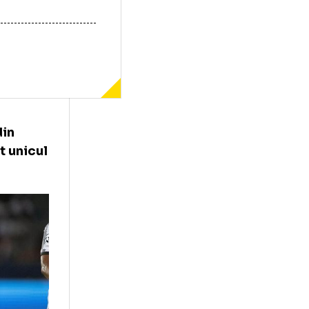
a VIII-a din
i a marcat unicul