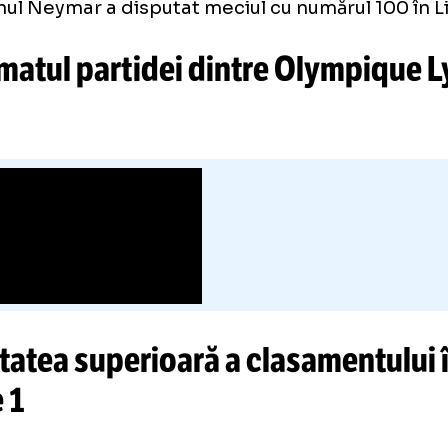
utul 5.
minutul 90+1, arbitrul a anulat un gol al lui P
gio Ramos, pentru ofsaid.
zilianul Neymar a disputat meciul cu numărul 
zumatul partidei dintre Olymp
SG