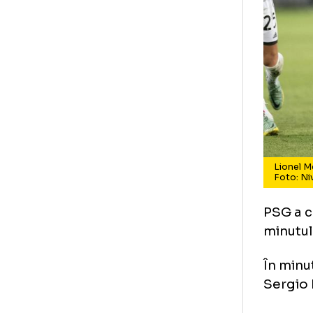
Li
Fo
PSG