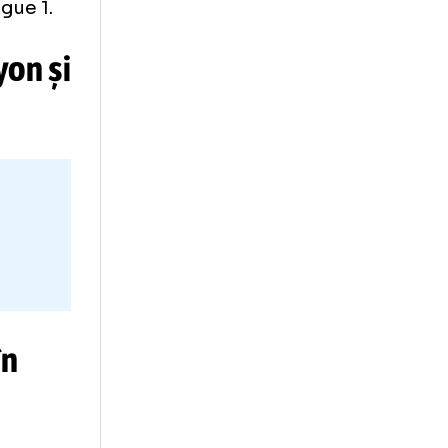
SG, marcat de
100 în Ligue 1.
ique Lyon și