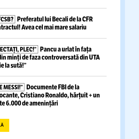
tite articole
VIDEO:
Reportaj
S-A
ÎNDRĂGOSTIT DE BASCHET!
o cu atmosfera incredibilă la Europeanul U18:
.000 de oameni
și imagini care au făcut
l lumii
Preferatul lui Becali de la CFR
BER SPRE FCSB?
eziliat contractul!
Avea cel mai mare salariu