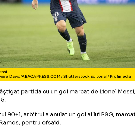
onel Messi
to: Niviere David/ABACAPRESS.COM / Shutterstock Editorial / 
 a câştigat partida cu un gol marcat de Lion