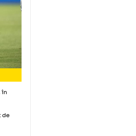
Profimedia
el Messi, în