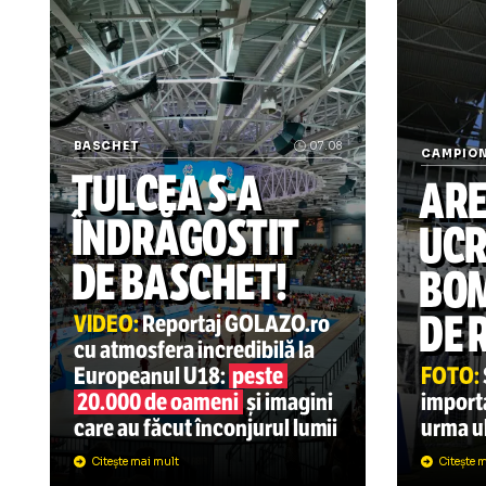
* art
Știrile zilei din sport
BASCHET
07.08
CA
TULCEA
S-A
A