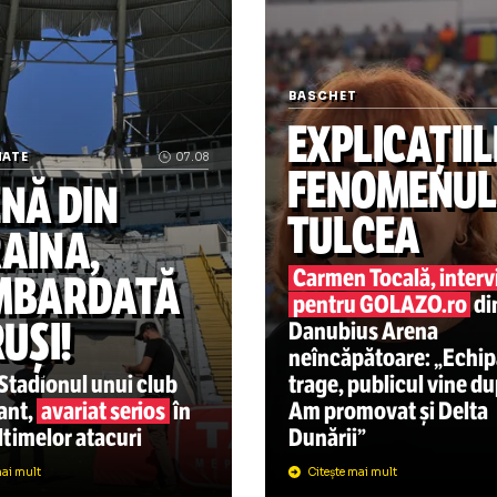
icol publicat inițial pe Hotnews.ro
Tulcea s-a îndrăgostit de
BASCHET
EXPLIC
MPIONATE
07.08
FENOM
RENĂ DIN