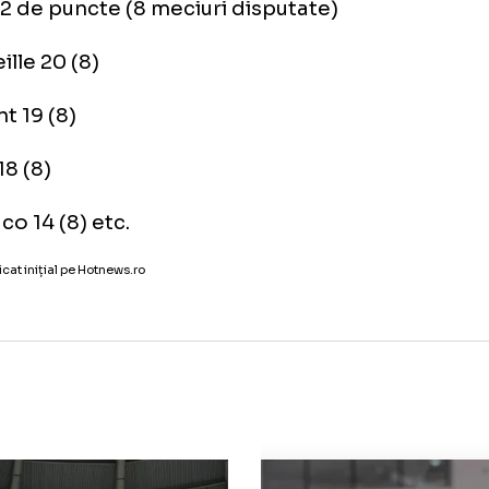
mătatea superioară a clasamen
gue 1
PSG 22 de puncte (8 meciuri disputate)
Marseille 20 (8)
Lorient 19 (8)
Lens 18 (8)
Monaco 14 (8) etc.