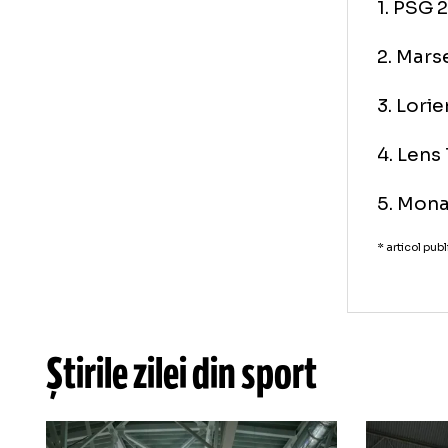
Ju
Li
1. 
2. 
3. 
4. 
5. 