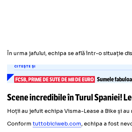
În urma jafului, echipa se află într-o situație 
CITEȘTE ȘI
Sumele fabuloase
FCSB, PRIME DE SUTE DE MII DE EURO
Scene incredibile în Turul Spaniei!
Le
Hoții au jefuit echipa Visma-Lease a Bike și au 
Conform
tuttobiciweb.com
, echipa a fost nev