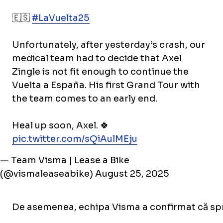
🇪🇸
#LaVuelta25
Unfortunately, after yesterday’s crash, our
medical team had to decide that Axel
Zingle is not fit enough to continue the
Vuelta a España. His first Grand Tour with
the team comes to an early end.
Heal up soon, Axel. 🍀
pic.twitter.com/sQiAulMEju
— Team Visma | Lease a Bike
(@vismaleaseabike)
August 25, 2025
De asemenea, echipa Visma a confirmat că sprin