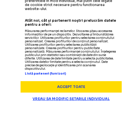
preferintele in mod individual, mai putin cele legate
de cookie strict necesare pentru functionarea
website-ului.
Atât noi, cât și partenerii noștri prelucrăm datele
pentru a oferi:
Măsurarea performanței reclamelor. Stocarea și/sau accesarea
informațiilor de pe un dispozitiv. Dezvoltarea și îmbunătățirea
serviciilor. Utilizarea profilurilor pentru selectarea conținutului
personalizat. Crearea profilurilor de conținut personalizat.
Utilizarea profilurilor pentru selectarea publicității
personalizate. Crearea profilurilor pentru publicitate
personalizată. Măsurarea performanței conținutului. Înțelegerea
publicului prin statistici sau combinații de date din surse
diferite. Utilizarea de date limitate pentru a selecta publicitatea.
Utilizarea datelor limitate pentru a selecta conținutul. Date
precise de geolocație și identificarea prin scanarea
dispozitivului.
Listă parteneri (furnizori)
ACCEPT TOATE
VREAU SA MODIFIC SETARILE INDIVIDUAL