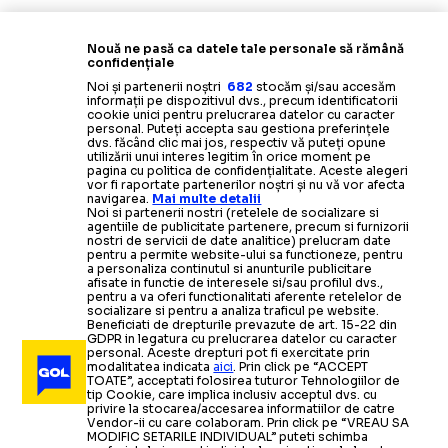
Nouă ne pasă ca datele tale personale să rămână
confidențiale
Noi și partenerii noștri
682
stocăm și/sau accesăm
informații pe dispozitivul dvs., precum identificatorii
cookie unici pentru prelucrarea datelor cu caracter
personal. Puteți accepta sau gestiona preferințele
dvs. făcând clic mai jos, respectiv vă puteți opune
utilizării unui interes legitim în orice moment pe
pagina cu politica de confidențialitate. Aceste alegeri
vor fi raportate partenerilor noștri și nu vă vor afecta
navigarea.
Mai multe detalii
Noi si partenerii nostri (retelele de socializare si
agentiile de publicitate partenere, precum si furnizorii
nostri de servicii de date analitice) prelucram date
pentru a permite website-ului sa functioneze, pentru
a personaliza continutul si anunturile publicitare
afisate in functie de interesele si/sau profilul dvs.,
pentru a va oferi functionalitati aferente retelelor de
socializare si pentru a analiza traficul pe website.
Beneficiati de drepturile prevazute de art. 15-22 din
GDPR in legatura cu prelucrarea datelor cu caracter
personal. Aceste drepturi pot fi exercitate prin
modalitatea indicata
aici
. Prin click pe “ACCEPT
TOATE”, acceptati folosirea tuturor Tehnologiilor de
tip Cookie, care implica inclusiv acceptul dvs. cu
privire la stocarea/accesarea informatiilor de catre
Vendor-ii cu care colaboram. Prin click pe “VREAU SA
MODIFIC SETARILE INDIVIDUAL” puteti schimba