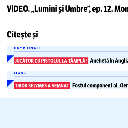
VIDEO. „Lumini și Umbre”, ep. 12. Mom
Citește și
CAMPIONATE
Anchetă în Angli
JUCĂTOR CU PISTOLUL LA TÂMPLĂ!
LIGA 2
Fostul component al
„Gen
TIBOR SELYMES A SEMNAT