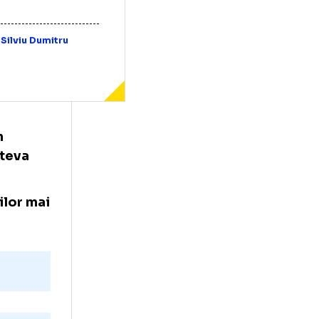
ad Nedelea
,
Silviu Dumitru
ul său din
-19 cu câteva
.
 autorităților mai