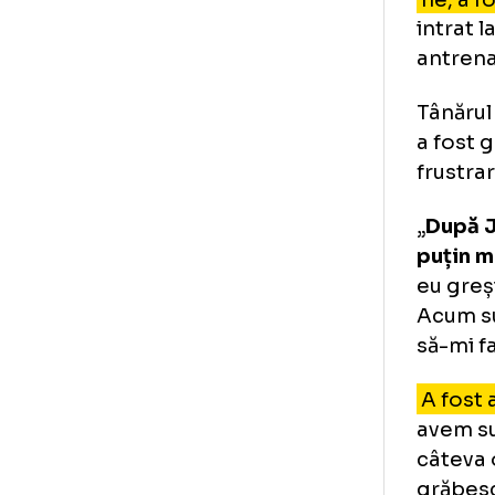
„An
mul
ant
fac
La
fie
int
ant
Tân
a f
fru
„
Du