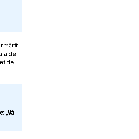
te
u a fost urmărit
area în finala de
riile probei de