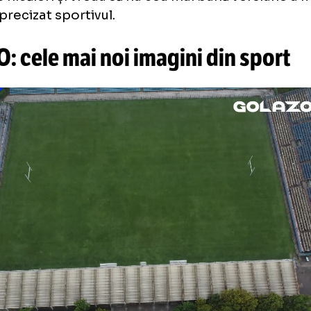
in mai grele psihic.
A trebuit să îmi dau sea
greșit, dar categoric nu am avut ce să fac, di
m sunt bine și sunt foarte bucuros că sunt s
mi fac antrenamentele cum mi-aș dori.
ost atunci (frustrare - n.r.), dar acum am acc
m suișuri și coborâșuri și trebuie să îi dăm 
eva obiective, dar vreau să le iau pas cu pas,
besc nicăieri și vreau să fiu cea mai bună ve
l”, a precizat sportivul.
DEO: cele mai noi imagini din s