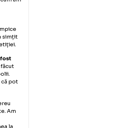
,
am avut foarte
 trebuit să mă
 intrarea la
D. Așa a fost să
eparte.
Acum am
ă apuc de
curile Olimpice
risit că a simțit
pul competiției.
 care au fost