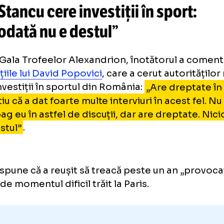
David P
160.000 DE € ÎN 10 ZILE
strâns banii pentru copiii cu nev
mulțumesc din suflet!”
ad Stancu cere investiții în spo
iciodată nu e destul”
at la Gala Trofeelor Alexandrion, înotătorul
larațiile lui David Popovici
, care a cerut auto
te investiții în sportul din România:
„Are dre
s, știu că a dat foarte multe interviuri în ace
mă bag eu în astfel de discuții, dar are drep
 e destul”
.