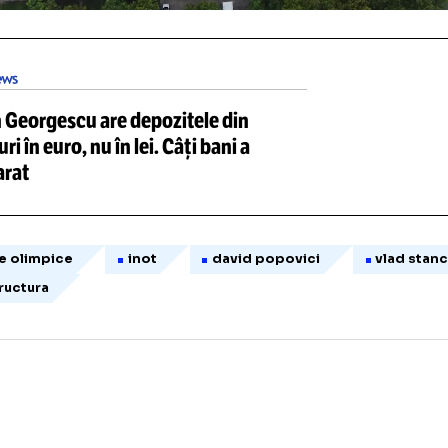
Unmute
Loaded
:
76.69%
/
Unmute
Călin Georgescu are depozitele din