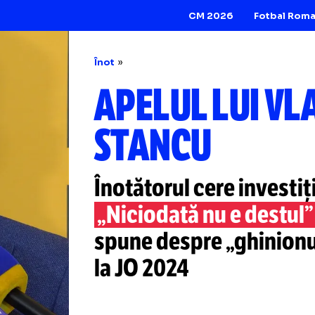
CM 2026
Înot
APELUL LU
STANCU
Înotătorul cere inv
„Niciodată nu e d
spune despre „gh
la JO 2024