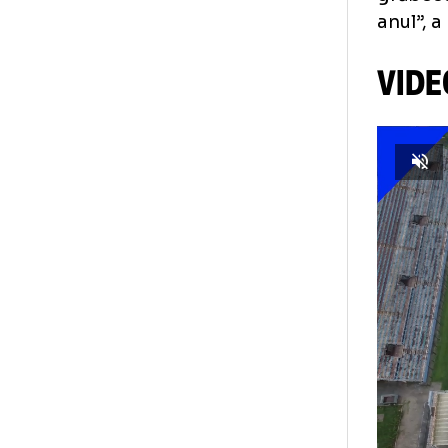
puț
eu 
Acu
să-
A f
ave
cât
gră
anu
VI