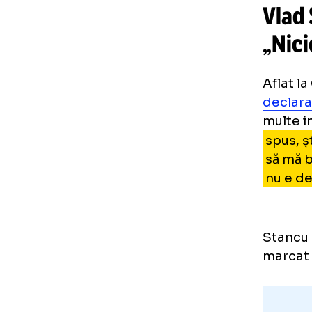
Vl
„N
Afl
dec
mul
spu
să 
nu