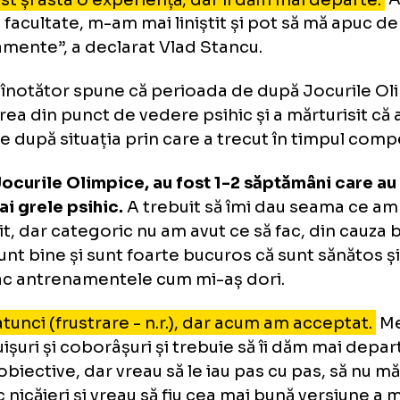
ul acesta a fost un an destul de provocator
te lucruri de făcut
, am avut Bacalaureatul, a
renez și pentru Jocurile Olimpice, am avut și
ultate.
 Jocurile Olimpice, din păcate, am făcut COVI
, a fost și asta o experiență, dar îi dăm mai d
rat la facultate, m-am mai liniștit și pot să m
renamente”, a declarat Vlad Stancu.
ărul înotător spune că perioada de după Jo
ost grea din punct de vedere psihic și a mărtu
strare după situația prin care a trecut în tim
pă Jocurile Olimpice, au fost 1-2 săptămâni