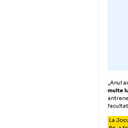
Sta
mar