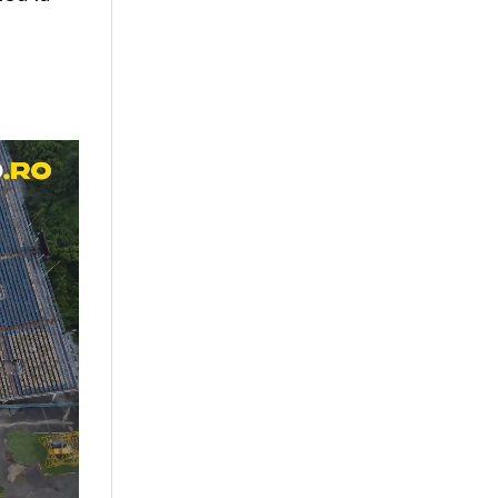
ma ce am făcut
n cauza bolii.
ănătos și că pot
eptat.
Mereu
mai departe. Am
 să nu mă
rsiune a mea la
port