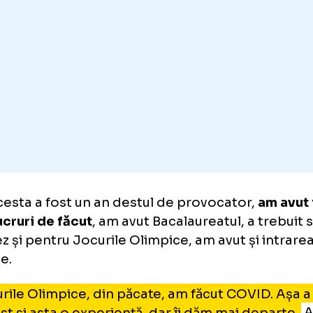
ncu spune că a reușit să treacă peste un an 
cat de momentul dificil trăit la Paris.