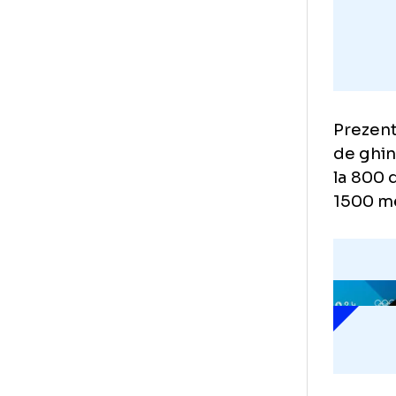
Pre
de 
la 
150