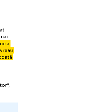
opovici
a
oi speciale: „Vă
rt:
 a comentat
rităților mai
ptate în ce a
st fel. Nu vreau
tate. Niciodată