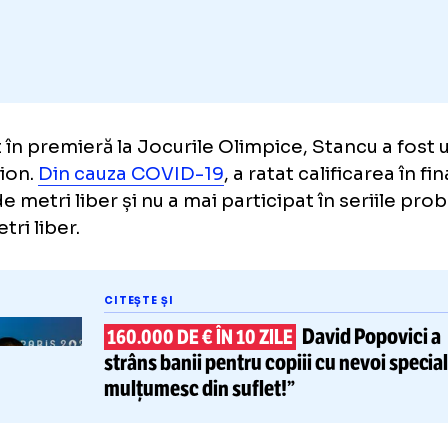
Adaugă GOLAZO.ro la favori
zent în premieră la Jocurile Olimpice, Stanc
ghinion.
Din cauza COVID-19
, a ratat calific
800 de metri liber și nu a mai participat în se
0 metri liber.
CITEȘTE ȘI