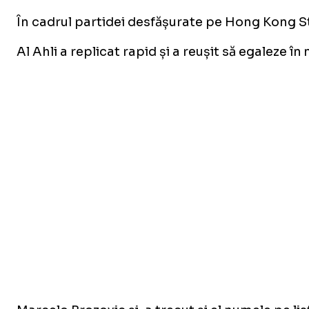
În cadrul partidei desfășurate pe Hong Kong St
Al Ahli a replicat rapid și a reușit să egaleze î