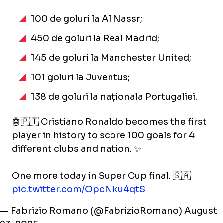
100 de goluri la Al Nassr;
450 de goluri la Real Madrid;
145 de goluri la Manchester United;
101 goluri la Juventus;
138 de goluri la naționala Portugaliei.
🤖🇵🇹 Cristiano Ronaldo becomes the first
player in history to score 100 goals for 4
different clubs and nation. ✨
One more today in Super Cup final. 🇸🇦
pic.twitter.com/OpcNku4qtS
— Fabrizio Romano (@FabrizioRomano)
August