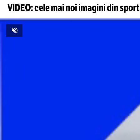
VIDEO: cele mai noi imagini din sport
Unmute