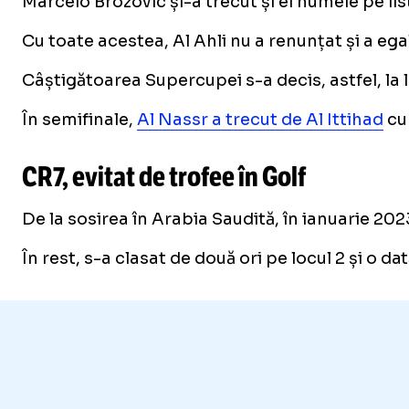
Marcelo Brozovic și-a trecut și el numele pe lis
Cu toate acestea, Al Ahli nu a renunțat și a egal
Câștigătoarea Supercupei s-a decis, astfel, la l
În semifinale,
Al Nassr a trecut de Al Ittihad
cu 
CR7, evitat de trofee în Golf
De la sosirea în Arabia Saudită, în ianuarie 202
În rest, s-a clasat de două ori pe locul 2 și o d