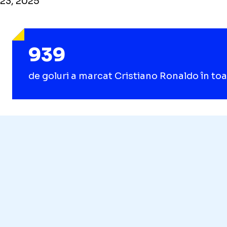
23, 2025
939
de goluri a marcat Cristiano Ronaldo în to