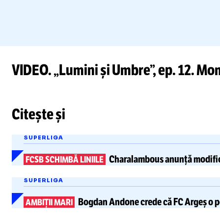
VIDEO. „Lumini și Umbre”, ep. 12. Mom
Citește și
SUPERLIGA
Charalambous anunță
modifi
FCSB SCHIMBĂ LINIILE
SUPERLIGA
Bogdan Andone crede că FC Argeș o 
AMBIȚII MARI