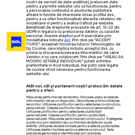
nostri de servicii de date analitice) prelucram date
pentru a permite website-ului sa functioneze, pentru
a personaliza continutul si anunturile publicitare
afisate in functie de interesele si/sau profilul dvs.,
pentru a va oferi functionalitati aferente retelelor de
socializare si pentru a analiza traficul pe website.
Beneficiati de drepturile prevazute de art. 15-22 din
GDPR in legatura cu prelucrarea datelor cu caracter
personal. Aceste drepturi pot fi exercitate prin
modalitatea indicata
aici
. Prin click pe “ACCEPT
TOATE”, acceptati folosirea tuturor Tehnologiilor de
tip Cookie, care implica inclusiv acceptul dvs. cu
privire la stocarea/accesarea informatiilor de catre
Vendor-ii cu care colaboram. Prin click pe “VREAU SA
MODIFIC SETARILE INDIVIDUAL” puteti schimba
preferintele in mod individual, mai putin cele legate
de cookie strict necesare pentru functionarea
website-ului.
Atât noi, cât și partenerii noștri prelucrăm datele
pentru a oferi:
Măsurarea performanței reclamelor. Stocarea și/sau accesarea
informațiilor de pe un dispozitiv. Dezvoltarea și îmbunătățirea
serviciilor. Utilizarea profilurilor pentru selectarea conținutului
personalizat. Crearea profilurilor de conținut personalizat.
Utilizarea profilurilor pentru selectarea publicității
personalizate. Crearea profilurilor pentru publicitate
personalizată. Măsurarea performanței conținutului. Înțelegerea
publicului prin statistici sau combinații de date din surse
diferite. Utilizarea de date limitate pentru a selecta publicitatea.
Utilizarea datelor limitate pentru a selecta conținutul. Date
precise de geolocație și identificarea prin scanarea