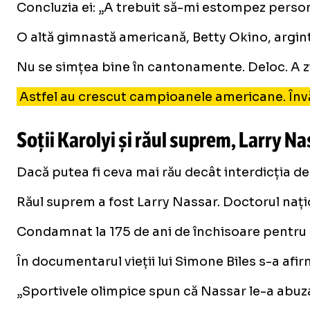
Concluzia ei: „A trebuit să-mi estompez person
O altă gimnastă americană, Betty Okino, argint 
Nu se simțea bine în cantonamente. Deloc. A zis 
Astfel au crescut campioanele americane. Învățâ
Soții Karolyi și răul suprem, Larry Na
Dacă putea fi ceva mai rău decât interdicția de 
Răul suprem a fost Larry Nassar. Doctorul naț
Condamnat la 175 de ani de închisoare pentru 
În documentarul vieții lui Simone Biles s-a afir
„Sportivele olimpice spun că Nassar le-a abuzat 