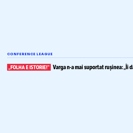
CONFERENCE LEAGUE
Varga
n-a
mai suportat rușinea:
„Îi 
„FOLHA E ISTORIE!”