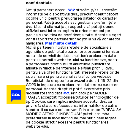
confidențiale
Noi și partenerii noștri
682
stocăm și/sau accesăm
informații pe dispozitivul dvs., precum identificatorii
cookie unici pentru prelucrarea datelor cu caracter
personal. Puteți accepta sau gestiona preferințele
dvs. făcând clic mai jos, respectiv vă puteți opune
utilizării unui interes legitim în orice moment pe
pagina cu politica de confidențialitate. Aceste alegeri
vor fi raportate partenerilor noștri și nu vă vor afecta
navigarea.
Mai multe detalii
Noi si partenerii nostri (retelele de socializare si
agentiile de publicitate partenere, precum si furnizorii
nostri de servicii de date analitice) prelucram date
pentru a permite website-ului sa functioneze, pentru
a personaliza continutul si anunturile publicitare
afisate in functie de interesele si/sau profilul dvs.,
pentru a va oferi functionalitati aferente retelelor de
socializare si pentru a analiza traficul pe website.
Beneficiati de drepturile prevazute de art. 15-22 din
GDPR in legatura cu prelucrarea datelor cu caracter
personal. Aceste drepturi pot fi exercitate prin
modalitatea indicata
aici
. Prin click pe “ACCEPT
TOATE”, acceptati folosirea tuturor Tehnologiilor de
tip Cookie, care implica inclusiv acceptul dvs. cu
privire la stocarea/accesarea informatiilor de catre
Vendor-ii cu care colaboram. Prin click pe “VREAU SA
MODIFIC SETARILE INDIVIDUAL” puteti schimba
preferintele in mod individual, mai putin cele legate
de cookie strict necesare pentru functionarea
website-ului.