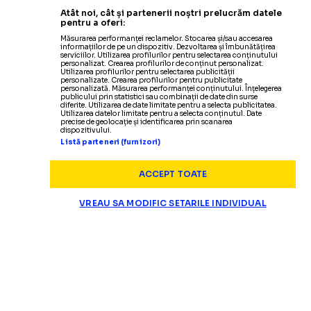
Atât noi, cât și partenerii noștri prelucrăm datele
pentru a oferi:
Măsurarea performanței reclamelor. Stocarea și/sau accesarea
informațiilor de pe un dispozitiv. Dezvoltarea și îmbunătățirea
serviciilor. Utilizarea profilurilor pentru selectarea conținutului
personalizat. Crearea profilurilor de conținut personalizat.
Utilizarea profilurilor pentru selectarea publicității
personalizate. Crearea profilurilor pentru publicitate
personalizată. Măsurarea performanței conținutului. Înțelegerea
SUPERLIGA
publicului prin statistici sau combinații de date din surse
diferite. Utilizarea de date limitate pentru a selecta publicitatea.
Utilizarea datelor limitate pentru a selecta conținutul. Date
Panduru a răbufnit dup
„ȘMECHERIE ȘI BĂTAIE DE JOC!”
precise de geolocație și identificarea prin scanarea
dispozitivului.
Listă parteneri (furnizori)
ACCEPT TOATE
VREAU SA MODIFIC SETARILE INDIVIDUAL