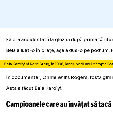
Ea era accidentată la gleznă după prima săritură
Bela a luat-o în brațe, așa a dus-o pe podium. Fo
Bela Karolyi și Kerri Strug, în 1996, lângă podiumul olimpic F
În documentar, Onnie Willis Rogers, fostă gimn
Asta a făcut Bela Karolyi.
Campioanele care au învățat să tacă