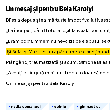
Un mesaj și pentru Bela Karolyi
Biles a depus și ea mărturie împotriva lui Nassa
„La început, când totul a ieșit la iveală, am si
„Eram copii, nimeni nu ne-a zis ce e abuzul sexu
Și Bela, și Marta s-au apărat mereu, susținând 
Plângând, traumatizată și acum, Simone Biles 
„Aveați o singură misiune, trebuia doar să ne pro
Un mesaj și pentru Bela Karolyi.
nadia comaneci
opinie
gimnastica