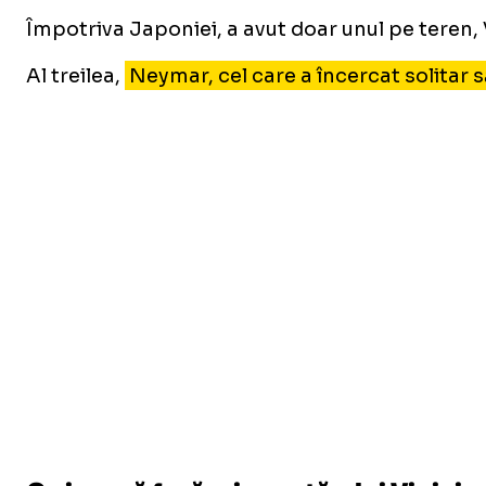
Împotriva Japoniei, a avut doar unul pe teren, 
Al treilea,
Neymar, cel care a încercat solitar să