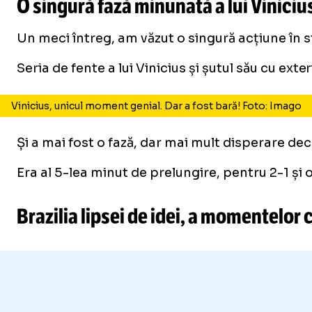
O singură fază minunată a lui Vinicius 
Un meci întreg, am văzut o singură acțiune în s
Seria de fente a lui Vinicius și șutul său cu exte
Vinicius, unicul moment genial. Dar a fost bară! Foto: Imago
Și a mai fost o fază, dar mai mult disperare de
Era al 5-lea minut de prelungire, pentru 2-1 și o 
Brazilia lipsei de idei, a momentelor 