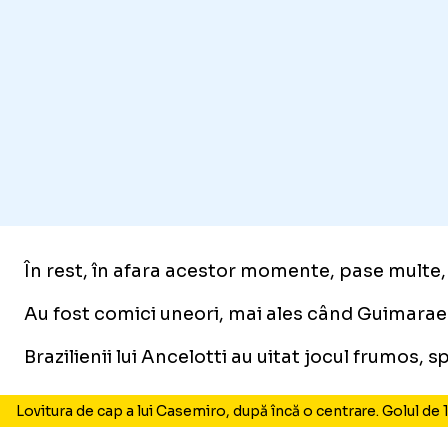
În rest, în afara acestor momente, pase multe, l
Au fost comici uneori, mai ales când Guimaraes 
Brazilienii lui Ancelotti au uitat jocul frumos, s
Lovitura de cap a lui Casemiro, după încă o centrare. Golul de 