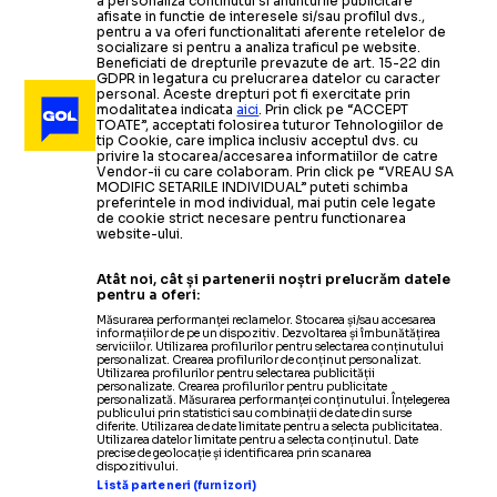
a personaliza continutul si anunturile publicitare
afisate in functie de interesele si/sau profilul dvs.,
pentru a va oferi functionalitati aferente retelelor de
CAMPIONATE
socializare si pentru a analiza traficul pe website.
Beneficiati de drepturile prevazute de art. 15-22 din
GDPR in legatura cu prelucrarea datelor cu caracter
Rodri
refuză Real Madr
LOVITURĂ DE TEATRU ÎN SPANIA
personal. Aceste drepturi pot fi exercitate prin
modalitatea indicata
aici
. Prin click pe “ACCEPT
TOATE”, acceptati folosirea tuturor Tehnologiilor de
tip Cookie, care implica inclusiv acceptul dvs. cu
privire la stocarea/accesarea informatiilor de catre
Vendor-ii cu care colaboram. Prin click pe “VREAU SA
MODIFIC SETARILE INDIVIDUAL” puteti schimba
preferintele in mod individual, mai putin cele legate
de cookie strict necesare pentru functionarea
website-ului.
Atât noi, cât și partenerii noștri prelucrăm datele
pentru a oferi:
Măsurarea performanței reclamelor. Stocarea și/sau accesarea
informațiilor de pe un dispozitiv. Dezvoltarea și îmbunătățirea
serviciilor. Utilizarea profilurilor pentru selectarea conținutului
personalizat. Crearea profilurilor de conținut personalizat.
Utilizarea profilurilor pentru selectarea publicității
personalizate. Crearea profilurilor pentru publicitate
personalizată. Măsurarea performanței conținutului. Înțelegerea
publicului prin statistici sau combinații de date din surse
diferite. Utilizarea de date limitate pentru a selecta publicitatea.
Utilizarea datelor limitate pentru a selecta conținutul. Date
precise de geolocație și identificarea prin scanarea
dispozitivului.
Listă parteneri (furnizori)