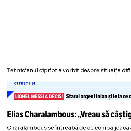
Tehnicianul cipriot a vorbit despre situația dif
CITEȘTE ȘI
Starul argentinian știe la ce 
LIONEL MESSI A DECIS!
Elias Charalambous: „Vreau să câșt
Charalambous se întreabă de ce echipa joacă atât