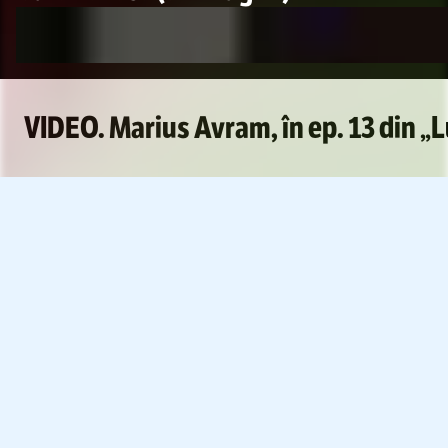
VIDEO. Marius Avram, în ep. 13 din „L
Foto
1
/
31
:
Csikszereda - FCSB, înainte de meci FOTO GOLAZO 