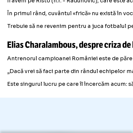
Îl avem pe Risto (n.r. - Radunovic), care este ac
În primul rând, cuvântul «frică» nu există în v
Trebuie să ne revenim pentru a juca fotbalul pe 
Elias Charalambous, despre criza de 
Antrenorul campioanei României este de părer
„Dacă vrei să faci parte din rândul echipelor ma
Este singurul lucru pe care îl încercăm acum: s