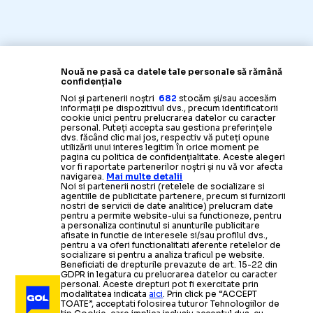
Nouă ne pasă ca datele tale personale să rămână
confidențiale
Noi și partenerii noștri
682
stocăm și/sau accesăm
informații pe dispozitivul dvs., precum identificatorii
cookie unici pentru prelucrarea datelor cu caracter
personal. Puteți accepta sau gestiona preferințele
dvs. făcând clic mai jos, respectiv vă puteți opune
utilizării unui interes legitim în orice moment pe
pagina cu politica de confidențialitate. Aceste alegeri
vor fi raportate partenerilor noștri și nu vă vor afecta
navigarea.
Mai multe detalii
Noi si partenerii nostri (retelele de socializare si
agentiile de publicitate partenere, precum si furnizorii
nostri de servicii de date analitice) prelucram date
pentru a permite website-ului sa functioneze, pentru
a personaliza continutul si anunturile publicitare
afisate in functie de interesele si/sau profilul dvs.,
pentru a va oferi functionalitati aferente retelelor de
socializare si pentru a analiza traficul pe website.
Beneficiati de drepturile prevazute de art. 15-22 din
GDPR in legatura cu prelucrarea datelor cu caracter
personal. Aceste drepturi pot fi exercitate prin
modalitatea indicata
aici
. Prin click pe “ACCEPT
TOATE”, acceptati folosirea tuturor Tehnologiilor de