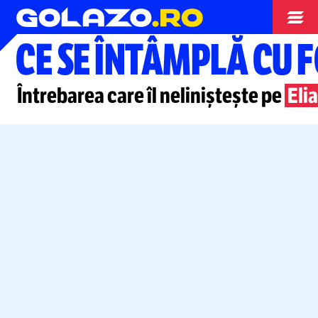
Superliga
CE SE ÎNTÂMPLĂ CU 
Întrebarea care îl neliniștește pe
Eli