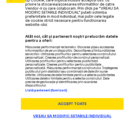
tip Cookie, care implica inclusiv acceptul dvs. cu
privire la stocarea/accesarea informatiilor de catre
Vendor-ii cu care colaboram. Prin click pe “VREAU SA
MODIFIC SETARILE INDIVIDUAL” puteti schimba
preferintele in mod individual, mai putin cele legate
de cookie strict necesare pentru functionarea
website-ului.
Atât noi, cât și partenerii noștri prelucrăm datele
pentru a oferi:
Măsurarea performanței reclamelor. Stocarea și/sau accesarea
informațiilor de pe un dispozitiv. Dezvoltarea și îmbunătățirea
serviciilor. Utilizarea profilurilor pentru selectarea conținutului
personalizat. Crearea profilurilor de conținut personalizat.
Utilizarea profilurilor pentru selectarea publicității
personalizate. Crearea profilurilor pentru publicitate
personalizată. Măsurarea performanței conținutului. Înțelegerea
publicului prin statistici sau combinații de date din surse
diferite. Utilizarea de date limitate pentru a selecta publicitatea.
Utilizarea datelor limitate pentru a selecta conținutul. Date
precise de geolocație și identificarea prin scanarea
CAMPIONATUL MONDIAL
dispozitivului.
Listă parteneri (furnizori)
Ar fi promis Marocului
fi
INFANTINO, ÎNCĂ UN SCANDAL
ACCEPT TOATE
VREAU SA MODIFIC SETARILE INDIVIDUAL