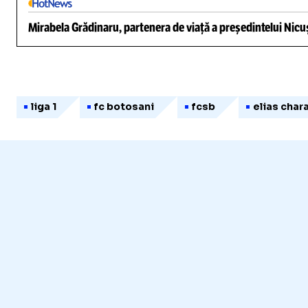
Mirabela Grădinaru, partenera de viață a președintelui Nicuș
liga 1
fc botosani
fcsb
elias cha