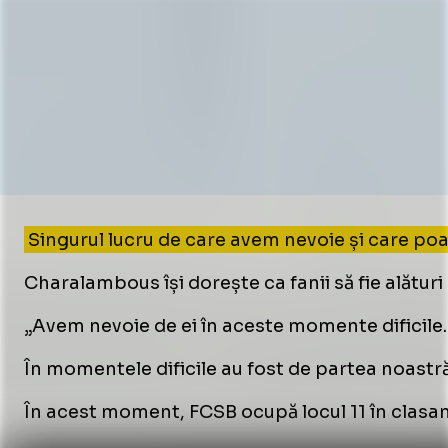
Singurul lucru de care avem nevoie și care poa
Charalambous își dorește ca fanii să fie alătur
„Avem nevoie de ei în aceste momente dificile. A
În momentele dificile au fost de partea noastră 
În acest moment, FCSB ocupă locul 11 în clasam