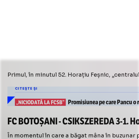
Primul, în minutul 52. Horațiu Feșnic, „centralul
CITEȘTE ȘI
Promisiunea pe care Pancu o r
„NICIODATĂ LA FCSB”
FC BOTOȘANI -
CSIK
SZEREDA
3-1
.
Ho
În momentul în care a băgat mâna în buzunar pent