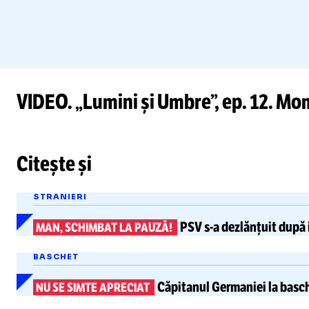
VIDEO. „Lumini și Umbre”, ep. 12. Mom
Citește și
STRANIERI
PSV
s-a
dezlănțuit după i
MAN, SCHIMBAT LA PAUZĂ!
BASCHET
Căpitanul Germaniei la basc
NU SE SIMTE APRECIAT