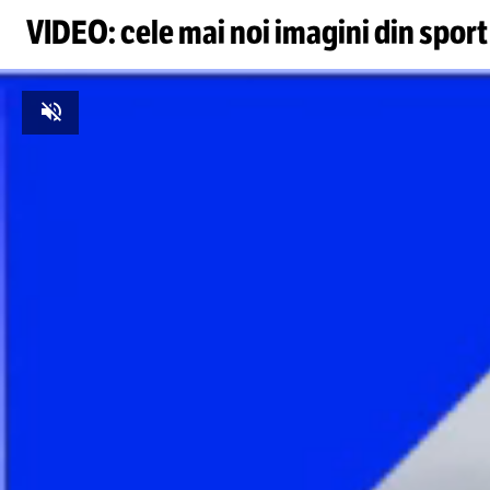
VIDEO: cele mai noi imagini din sport
Unmute