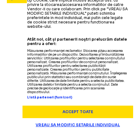
tip Cookie, care implica inclusiv acceptul dvs. cu
privire la stocarea/accesarea informatiilor de catre
Vendor-ii cu care colaboram. Prin click pe “VREAU SA
MODIFIC SETARILE INDIVIDUAL” puteti schimba
preferintele in mod individual, mai putin cele legate
de cookie strict necesare pentru functionarea
website-ului.
Atât noi, cât și partenerii noștri prelucrăm datele
pentru a oferi:
Măsurarea performanței reclamelor. Stocarea și/sau accesarea
informațiilor de pe un dispozitiv. Dezvoltarea și îmbunătățirea
serviciilor. Utilizarea profilurilor pentru selectarea conținutului
personalizat. Crearea profilurilor de conținut personalizat.
Utilizarea profilurilor pentru selectarea publicității
personalizate. Crearea profilurilor pentru publicitate
personalizată. Măsurarea performanței conținutului. Înțelegerea
publicului prin statistici sau combinații de date din surse
diferite. Utilizarea de date limitate pentru a selecta publicitatea.
Utilizarea datelor limitate pentru a selecta conținutul. Date
precise de geolocație și identificarea prin scanarea
dispozitivului.
Listă parteneri (furnizori)
ACCEPT TOATE
VREAU SA MODIFIC SETARILE INDIVIDUAL