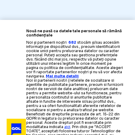
Nouă ne pasă ca datele tale personale să rămână
confidențiale
Noi și partenerii noștri
682
stocăm și/sau accesăm
informații pe dispozitivul dvs., precum identificatorii
cookie unici pentru prelucrarea datelor cu caracter
personal. Puteți accepta sau gestiona preferințele
dvs. făcând clic mai jos, respectiv vă puteți opune
utilizării unui interes legitim în orice moment pe
pagina cu politica de confidențialitate. Aceste alegeri
vor fi raportate partenerilor noștri și nu vă vor afecta
navigarea.
Mai multe detalii
Noi si partenerii nostri (retelele de socializare si
agentiile de publicitate partenere, precum si furnizorii
nostri de servicii de date analitice) prelucram date
pentru a permite website-ului sa functioneze, pentru
a personaliza continutul si anunturile publicitare
afisate in functie de interesele si/sau profilul dvs.,
pentru a va oferi functionalitati aferente retelelor de
socializare si pentru a analiza traficul pe website.
Beneficiati de drepturile prevazute de art. 15-22 din
GDPR in legatura cu prelucrarea datelor cu caracter
personal. Aceste drepturi pot fi exercitate prin
modalitatea indicata
aici
. Prin click pe “ACCEPT
TOATE”, acceptati folosirea tuturor Tehnologiilor de