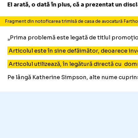
El arată, o dată în plus, că a prezentat un
disc
Fragment din notoficarea trimisă de casa de avocatură Farth
„Prima problemă este legată de titlul promoțio
Articolul este în sine defăimător, deoarece invo
Articolul utilizează, în legătură directă cu
domn
Pe lângă Katherine Simpson, alte nume cuprinse