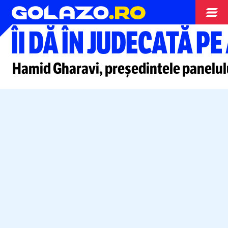
Gimnastica
ÎI DĂ ÎN JUDECATĂ P
Hamid Gharavi, președintele panelulu