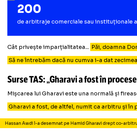
200
de arbitraje comerciale sau instituționale 
Cât privește imparțialitatea...
Păi, doamna Dona
Să ne întrebăm dacă nu cumva i-a dat zecimea s
Surse TAS: „Gharavi a fost în proces
Mișcarea lui Gharavi este una normală și firească.
Gharavi a fost, de altfel, numit ca arbitru și 
Hassan Awdi l-a desemnat pe Hamid Gharavi drept co-arbitru în