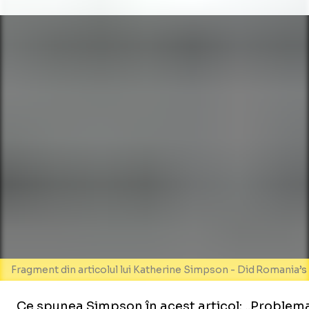
Fragment din articolul lui Katherine Simpson - Did Romania’s
Ce spunea Simpson în acest articol: „Problema 