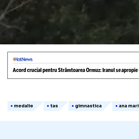
/
Unmute
Acord crucial pentru Strâmtoarea Ormuz: Iranul se apropie d
medalie
tas
gimnastica
ana mar