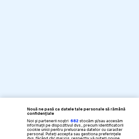
Nouă ne pasă ca datele tale personale să rămână
confidențiale
Noi și partenerii noștri
682
stocăm și/sau accesăm
informații pe dispozitivul dvs., precum identificatorii
cookie unici pentru prelucrarea datelor cu caracter
personal. Puteți accepta sau gestiona preferințele
dvs. făcând clic mai jos, respectiv vă puteți opune