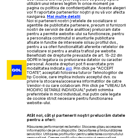
utilizării unui interes legitim în orice moment pe
pagina cu politica de confidențialitate. Aceste alegeri
vor fi raportate partenerilor noștri și nu vă vor afecta
navigarea.
Mai multe detalii
Noi si partenerii nostri (retelele de socializare si
agentiile de publicitate partenere, precum si furnizorii
nostri de servicii de date analitice) prelucram date
pentru a permite website-ului sa functioneze, pentru
a personaliza continutul si anunturile publicitare
afisate in functie de interesele si/sau profilul dvs.,
pentru a va oferi functionalitati aferente retelelor de
socializare si pentru a analiza traficul pe website.
Beneficiati de drepturile prevazute de art. 15-22 din
GDPR in legatura cu prelucrarea datelor cu caracter
personal. Aceste drepturi pot fi exercitate prin
modalitatea indicata
aici
. Prin click pe “ACCEPT
TOATE”, acceptati folosirea tuturor Tehnologiilor de
tip Cookie, care implica inclusiv acceptul dvs. cu
privire la stocarea/accesarea informatiilor de catre
Vendor-ii cu care colaboram. Prin click pe “VREAU SA
MODIFIC SETARILE INDIVIDUAL” puteti schimba
preferintele in mod individual, mai putin cele legate
de cookie strict necesare pentru functionarea
website-ului.
Atât noi, cât și partenerii noștri prelucrăm datele
pentru a oferi:
Măsurarea performanței reclamelor. Stocarea și/sau accesarea
informațiilor de pe un dispozitiv. Dezvoltarea și îmbunătățirea
serviciilor. Utilizarea profilurilor pentru selectarea conținutului
personalizat. Crearea profilurilor de conținut personalizat.