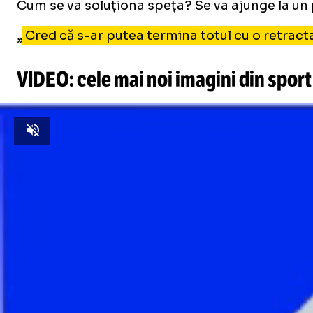
Cum se va soluționa speța? Se va ajunge la un 
„
Cred că s-ar putea termina totul cu o retracta
VIDEO: cele mai noi imagini din sport
Unmute