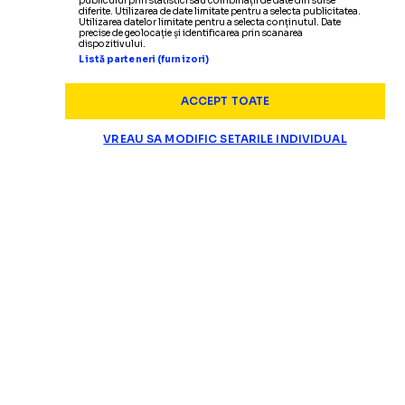
publicului prin statistici sau combinații de date din surse
diferite. Utilizarea de date limitate pentru a selecta publicitatea.
Utilizarea datelor limitate pentru a selecta conținutul. Date
precise de geolocație și identificarea prin scanarea
dispozitivului.
Listă parteneri (furnizori)
ACCEPT TOATE
VREAU SA MODIFIC SETARILE INDIVIDUAL