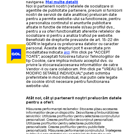
navigarea.
Mai multe detalii
Noi si partenerii nostri (retelele de socializare si
agentiile de publicitate partenere, precum si furnizorii
nostri de servicii de date analitice) prelucram date
pentru a permite website-ului sa functioneze, pentru
a personaliza continutul si anunturile publicitare
afisate in functie de interesele si/sau profilul dvs.,
pentru a va oferi functionalitati aferente retelelor de
socializare si pentru a analiza traficul pe website.
Beneficiati de drepturile prevazute de art. 15-22 din
GDPR in legatura cu prelucrarea datelor cu caracter
personal. Aceste drepturi pot fi exercitate prin
modalitatea indicata
aici
. Prin click pe “ACCEPT
TOATE”, acceptati folosirea tuturor Tehnologiilor de
tip Cookie, care implica inclusiv acceptul dvs. cu
privire la stocarea/accesarea informatiilor de catre
Vendor-ii cu care colaboram. Prin click pe “VREAU SA
MODIFIC SETARILE INDIVIDUAL” puteti schimba
preferintele in mod individual, mai putin cele legate
de cookie strict necesare pentru functionarea
website-ului.
Atât noi, cât și partenerii noștri prelucrăm datele
pentru a oferi:
Măsurarea performanței reclamelor. Stocarea și/sau accesarea
informațiilor de pe un dispozitiv. Dezvoltarea și îmbunătățirea
serviciilor. Utilizarea profilurilor pentru selectarea conținutului
personalizat. Crearea profilurilor de conținut personalizat.
Utilizarea profilurilor pentru selectarea publicității
personalizate. Crearea profilurilor pentru publicitate
personalizată. Măsurarea performanței conținutului. Înțelegerea