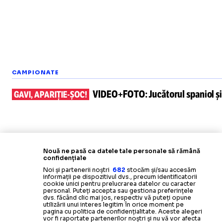
CAMPIONATE
VIDEO+FOTO:
Jucătorul spaniol
ș
GAVI, APARIȚIE-ȘOC!
Nouă ne pasă ca datele tale personale să rămână
confidențiale
Noi și partenerii noștri
682
stocăm și/sau accesăm
informații pe dispozitivul dvs., precum identificatorii
cookie unici pentru prelucrarea datelor cu caracter
personal. Puteți accepta sau gestiona preferințele
dvs. făcând clic mai jos, respectiv vă puteți opune
utilizării unui interes legitim în orice moment pe
pagina cu politica de confidențialitate. Aceste alegeri
vor fi raportate partenerilor noștri și nu vă vor afecta