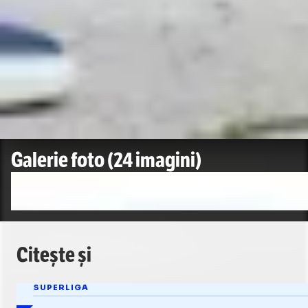
Foto
1
/
24
:
Nuntă Kira Hagi. Foto - Iosif Popescu (1).jpg
Galerie foto
(24 imagini)
Citește și
SUPERLIGA