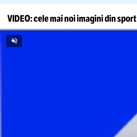
VIDEO: cele mai noi imagini din sport
Unmute