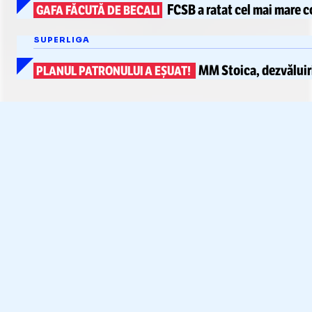
FCSB a ratat
cel mai mare c
GAFA FĂCUTĂ DE BECALI
SUPERLIGA
MM Stoica, dezvăluir
PLANUL PATRONULUI A EȘUAT!