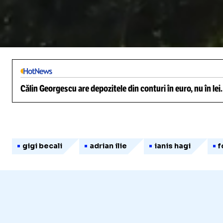
/
Unmute
Călin Georgescu are depozitele din conturi în euro, nu în lei
gigi becali
adrian ilie
ianis hagi
f