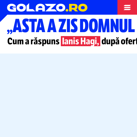
Campionate
„ASTA A ZIS DOMNUL
Cum a răspuns
Ianis Hagi,
după ofert