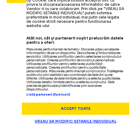
tip Cookie, care implica inclusiv acceptul dvs. cu
privire la stocarea/accesarea informatiilor de catre
Vendor-ii cu care colaboram. Prin click pe “VREAU SA
MODIFIC SETARILE INDIVIDUAL” puteti schimba
preferintele in mod individual, mai putin cele legate
de cookie strict necesare pentru functionarea
website-ului.
Atât noi, cât și partenerii noștri prelucrăm datele
pentru a oferi:
Măsurarea performanței reclamelor. Stocarea și/sau accesarea
informațiilor de pe un dispozitiv. Dezvoltarea și îmbunătățirea
serviciilor. Utilizarea profilurilor pentru selectarea conținutului
personalizat. Crearea profilurilor de conținut personalizat.
Utilizarea profilurilor pentru selectarea publicității
personalizate. Crearea profilurilor pentru publicitate
personalizată. Măsurarea performanței conținutului. Înțelegerea
publicului prin statistici sau combinații de date din surse
diferite. Utilizarea de date limitate pentru a selecta publicitatea.
Utilizarea datelor limitate pentru a selecta conținutul. Date
precise de geolocație și identificarea prin scanarea
dispozitivului.
Listă parteneri (furnizori)
ACCEPT TOATE
VREAU SA MODIFIC SETARILE INDIVIDUAL
SUPERLIGA