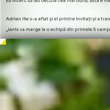
Eu încerc să iau decizia cea mai bună, ăsta e mes
/
Unmute
Adrian Ilie s-a aflat și el printre invitați și a t
Unmute
„Ianis va merge la o echipă din primele 5 camp