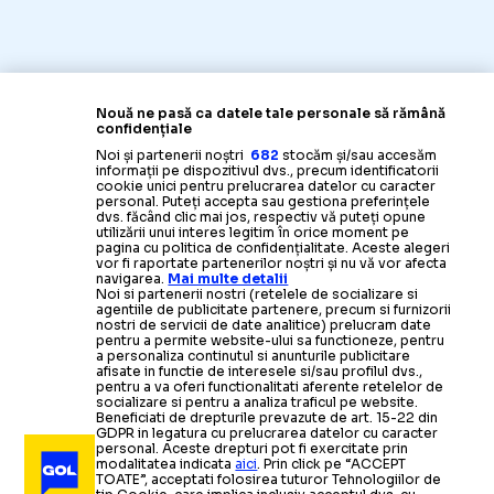
Nouă ne pasă ca datele tale personale să rămână
confidențiale
Noi și partenerii noștri
682
stocăm și/sau accesăm
informații pe dispozitivul dvs., precum identificatorii
cookie unici pentru prelucrarea datelor cu caracter
personal. Puteți accepta sau gestiona preferințele
dvs. făcând clic mai jos, respectiv vă puteți opune
utilizării unui interes legitim în orice moment pe
pagina cu politica de confidențialitate. Aceste alegeri
vor fi raportate partenerilor noștri și nu vă vor afecta
navigarea.
Mai multe detalii
Noi si partenerii nostri (retelele de socializare si
agentiile de publicitate partenere, precum si furnizorii
nostri de servicii de date analitice) prelucram date
pentru a permite website-ului sa functioneze, pentru
a personaliza continutul si anunturile publicitare
afisate in functie de interesele si/sau profilul dvs.,
pentru a va oferi functionalitati aferente retelelor de
socializare si pentru a analiza traficul pe website.
Beneficiati de drepturile prevazute de art. 15-22 din
GDPR in legatura cu prelucrarea datelor cu caracter
personal. Aceste drepturi pot fi exercitate prin
modalitatea indicata
aici
. Prin click pe “ACCEPT
TOATE”, acceptati folosirea tuturor Tehnologiilor de