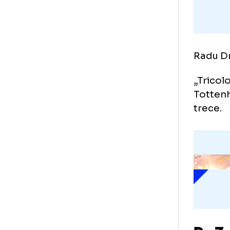
Rad
„Tr
Tot
tre