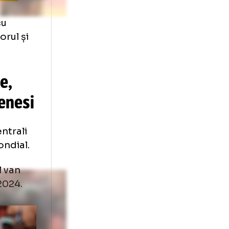
. Foto: Imago
) și 1-0 cu
streze scorul și
n Hecke,