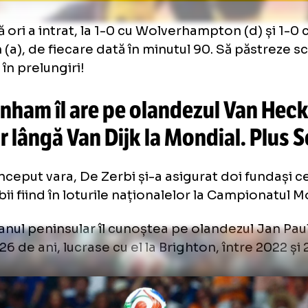
du Drăgușin, la 1-0 cu Wolves, în deplasare, pe 25 aprilie
două ori a intrat, la 1-0 cu Wolverhampton (d
rton (a), de fiecare dată în minutul 90. Să pă
toria în prelungiri!
ttenham îl are pe olandezul Va