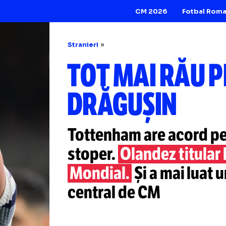
CM 2026
Stranieri
TOT MAI R
DRĂGUȘIN
Tottenham are ac
stoper.
Olandez ti
Mondial.
Și a mai
central de CM