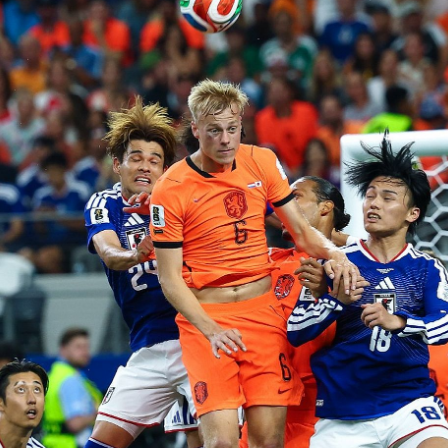
tular lângă Van Dijk la Mondial.
 a început vara, De Zerbi și-a asigurat doi f
, ambii fiind în loturile naționalelor la Camp
nicianul peninsular îl cunoștea pe olandezul
ke, 26 de ani, lucrase cu el la Brighton, într