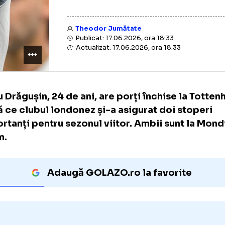
Theodor Jumătate
Publicat: 17.06.2026, ora 18:33
Actualizat: 17.06.2026, ora 18:33
Radu Drăgușin, 24 de ani, are porți închise 
după ce clubul londonez și-a asigurat doi s
importanți pentru sezonul viitor. Ambii sunt
acum.
Adaugă GOLAZO.ro la favori