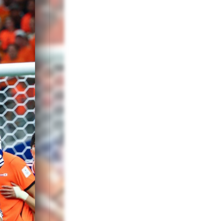
 Plus Senesi
undași centrali
ionatul Mondial.
 Jan Paul van
e 2022 și 2024.