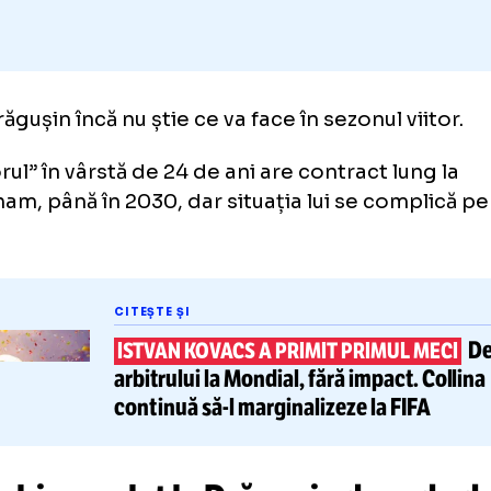
u Drăgușin încă nu știe ce va face în sezonul 
icolorul” în vârstă de 24 de ani are contract l
tenham, până în 2030, dar situația lui se com
ce.
CITEȘTE ȘI
ISTVAN KOVACS A PRIMIT PRIMU