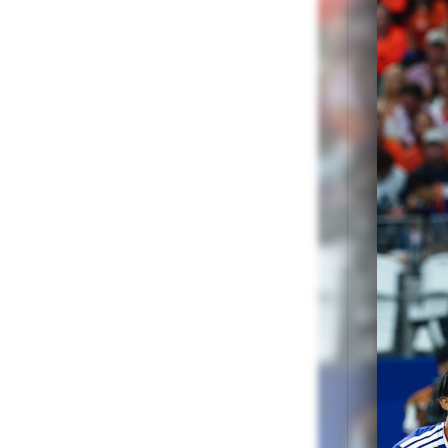
ti
Cum
noi
Teh
Hec