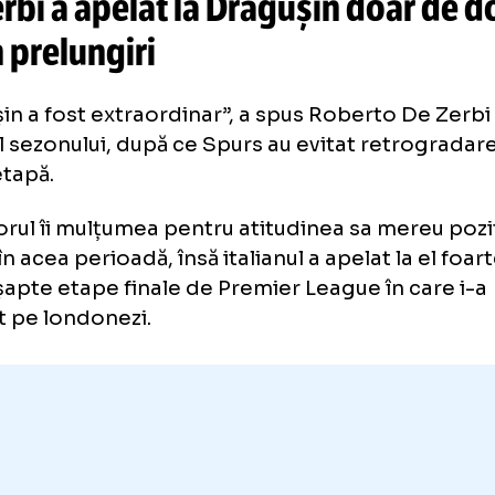
arbitrului la Mondial, fără impac
continuă
să-l
marginalizeze la F
 Zerbi a apelat la Drăgușin do
i, în prelungiri
ăgușin a fost extraordinar”, a spus Roberto 
rșitul sezonului, după ce Spurs au evitat ret
ima etapă.
renorul îi mulțumea pentru atitudinea sa me
tiar în acea perioadă, însă italianul a apelat l
cele șapte etape finale de Premier League în