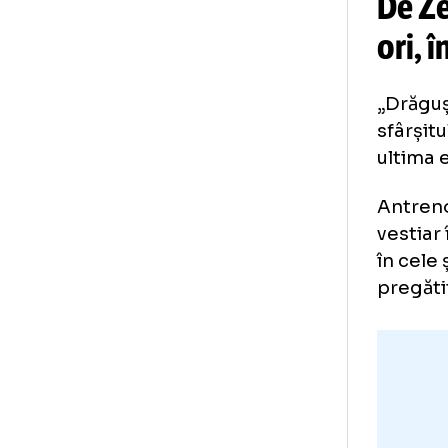
De
or
„Dr
sfâ
ult
Ant
ves
în 