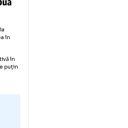
t.
Collina
IFA
ar de două
De Zerbi la
rogradarea în
reu pozitivă în
a el foarte puțin
 care i-a