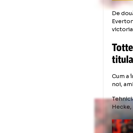
Ra
De 
Eve
vic
To