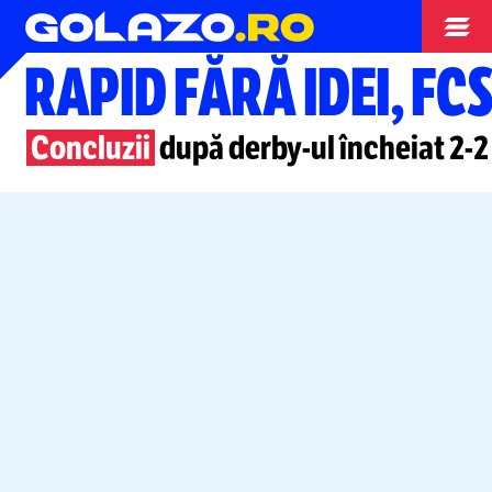
Superliga
RAPID FĂRĂ IDEI, FC
Concluzii
după
derby-ul
încheiat
2-2