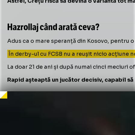
Astfel, Crețu riscă să devină o variantă tot ma
/
Unmute
Hazrollaj când arată ceva?
Unmute
Adus ca o mare speranță din Kosovo, pentru o
În derby-ul cu FCSB nu a reușit nicio acțiune n
La doar 21 de ani și după numai cinci meciuri ofi
Rapid așteaptă un jucător decisiv, capabil să