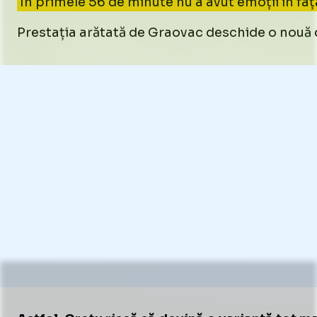
În primele 56 de minute nu a avut emoții în fața
Prestația arătată de Graovac deschide o nouă di