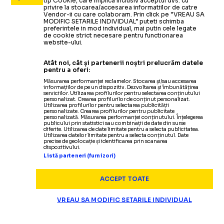
tip Cookie, care implica inclusiv acceptul dvs. cu
privire la stocarea/accesarea informatiilor de catre
Vendor-ii cu care colaboram. Prin click pe “VREAU SA
MODIFIC SETARILE INDIVIDUAL” puteti schimba
preferintele in mod individual, mai putin cele legate
de cookie strict necesare pentru functionarea
website-ului.
Atât noi, cât și partenerii noștri prelucrăm datele
pentru a oferi:
Măsurarea performanței reclamelor. Stocarea și/sau accesarea
informațiilor de pe un dispozitiv. Dezvoltarea și îmbunătățirea
serviciilor. Utilizarea profilurilor pentru selectarea conținutului
personalizat. Crearea profilurilor de conținut personalizat.
Utilizarea profilurilor pentru selectarea publicității
personalizate. Crearea profilurilor pentru publicitate
personalizată. Măsurarea performanței conținutului. Înțelegerea
publicului prin statistici sau combinații de date din surse
diferite. Utilizarea de date limitate pentru a selecta publicitatea.
Utilizarea datelor limitate pentru a selecta conținutul. Date
precise de geolocație și identificarea prin scanarea
dispozitivului.
Listă parteneri (furnizori)
ACCEPT TOATE
VREAU SA MODIFIC SETARILE INDIVIDUAL