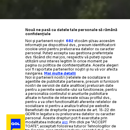
Nouă ne pasă ca datele tale personale să rămână
confidențiale
Noi și partenerii noștri
682
stocăm și/sau accesăm
informații pe dispozitivul dvs., precum identificatorii
cookie unici pentru prelucrarea datelor cu caracter
personal. Puteți accepta sau gestiona preferințele
dvs. făcând clic mai jos, respectiv vă puteți opune
utilizării unui interes legitim în orice moment pe
pagina cu politica de confidențialitate. Aceste alegeri
vor fi raportate partenerilor noștri și nu vă vor afecta
navigarea.
Mai multe detalii
Noi si partenerii nostri (retelele de socializare si
agentiile de publicitate partenere, precum si furnizorii
nostri de servicii de date analitice) prelucram date
pentru a permite website-ului sa functioneze, pentru
a personaliza continutul si anunturile publicitare
afisate in functie de interesele si/sau profilul dvs.,
pentru a va oferi functionalitati aferente retelelor de
socializare si pentru a analiza traficul pe website.
Beneficiati de drepturile prevazute de art. 15-22 din
GDPR in legatura cu prelucrarea datelor cu caracter
personal. Aceste drepturi pot fi exercitate prin
modalitatea indicata
aici
. Prin click pe “ACCEPT
TOATE”, acceptati folosirea tuturor Tehnologiilor de