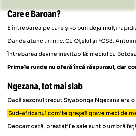
Care e Baroan?
E întrebarea pe care și-o pun deja mulți rapidiș
Dar de atunci, nimic. Cu Oțelul și FCSB, Antoine
Întrebarea devine inevitabilă: meciul cu Botoș
Primele runde nu oferă încă răspunsul, dar co
Ngezana, tot mai slab
Dacă sezonul trecut Siyabonga Ngezana era o st
Sud-africanul comite greșeli grave meci de mec
Deocamdată, prestațiile sale sunt o umbră față 