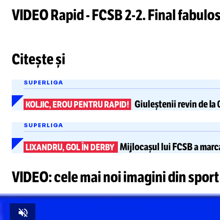
VIDEO Rapid - FCSB
2-2
. Final fabulos
Loaded
:
11.97%
/
Unmute
Citește și
Unmute
SUPERLIGA
Giuleștenii revin de la 
KOLJIC, EROU PENTRU RAPID!
SUPERLIGA
Mijlocașul lui FCSB a marc
LIXANDRU, GOL ÎN DERBY
VIDEO: cele mai noi imagini din sport
Unmute