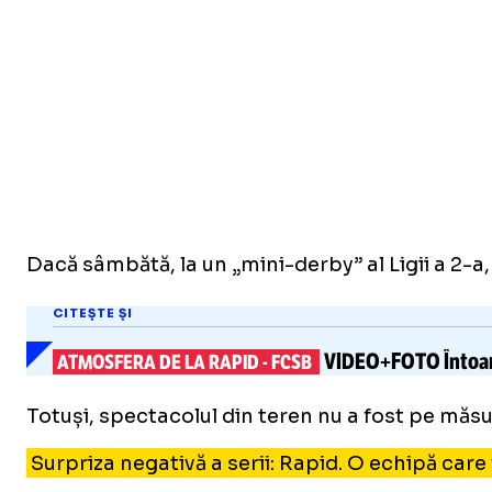
Dacă sâmbătă, la un „mini-derby” al Ligii a 2-a
CITEȘTE ȘI
VIDEO+FOTO
Întoar
ATMOSFERA DE LA RAPID
-
FCSB
Totuși, spectacolul din teren nu a fost pe măsur
Surpriza negativă a serii: Rapid. O echipă care