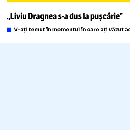
„Liviu Dragnea
s-a
dus la pușcărie”
V-ați temut în momentul în care ați văzut a