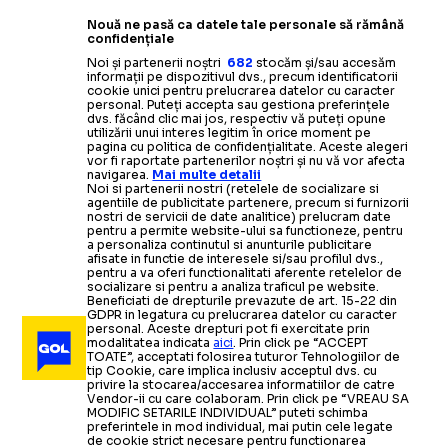
Nouă ne pasă ca datele tale personale să rămână
confidențiale
Noi și partenerii noștri
682
stocăm și/sau accesăm
informații pe dispozitivul dvs., precum identificatorii
cookie unici pentru prelucrarea datelor cu caracter
personal. Puteți accepta sau gestiona preferințele
dvs. făcând clic mai jos, respectiv vă puteți opune
utilizării unui interes legitim în orice moment pe
pagina cu politica de confidențialitate. Aceste alegeri
vor fi raportate partenerilor noștri și nu vă vor afecta
navigarea.
Mai multe detalii
Noi si partenerii nostri (retelele de socializare si
agentiile de publicitate partenere, precum si furnizorii
nostri de servicii de date analitice) prelucram date
pentru a permite website-ului sa functioneze, pentru
a personaliza continutul si anunturile publicitare
afisate in functie de interesele si/sau profilul dvs.,
pentru a va oferi functionalitati aferente retelelor de
socializare si pentru a analiza traficul pe website.
Beneficiati de drepturile prevazute de art. 15-22 din
GDPR in legatura cu prelucrarea datelor cu caracter
personal. Aceste drepturi pot fi exercitate prin
modalitatea indicata
aici
. Prin click pe “ACCEPT
TOATE”, acceptati folosirea tuturor Tehnologiilor de
tip Cookie, care implica inclusiv acceptul dvs. cu
privire la stocarea/accesarea informatiilor de catre
Vendor-ii cu care colaboram. Prin click pe “VREAU SA
MODIFIC SETARILE INDIVIDUAL” puteti schimba
preferintele in mod individual, mai putin cele legate
de cookie strict necesare pentru functionarea