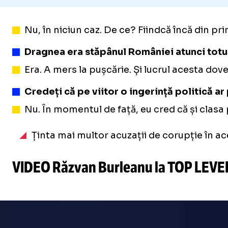
Nu, în niciun caz. De ce? Fiindcă încă din pri
Dragnea era stăpânul României atunci totu
Era. A mers la pușcărie. Și lucrul acesta dov
Credeți că pe viitor o ingerință politică a
Nu. În momentul de față, eu cred că și clasa 
Ținta mai multor acuzații de corupție în ac
VIDEO Răzvan Burleanu la TOP LEVEL