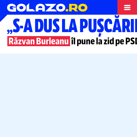
Nationala
„S-A
DUS LA PUȘCĂRI
Răzvan Burleanu
îl pune la zid pe
PSD