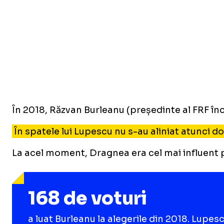
În 2018, Răzvan Burleanu (președinte al FRF î
În spatele lui Lupescu nu s-au aliniat atunci d
La acel moment, Dragnea era cel mai influent p
168 de voturi
a luat Burleanu la alegerile din 2018. Lupes