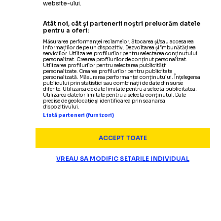
website-ului.
Atât noi, cât și partenerii noștri prelucrăm datele
pentru a oferi:
Măsurarea performanței reclamelor. Stocarea și/sau accesarea
informațiilor de pe un dispozitiv. Dezvoltarea și îmbunătățirea
serviciilor. Utilizarea profilurilor pentru selectarea conținutului
personalizat. Crearea profilurilor de conținut personalizat.
Utilizarea profilurilor pentru selectarea publicității
personalizate. Crearea profilurilor pentru publicitate
personalizată. Măsurarea performanței conținutului. Înțelegerea
publicului prin statistici sau combinații de date din surse
diferite. Utilizarea de date limitate pentru a selecta publicitatea.
Utilizarea datelor limitate pentru a selecta conținutul. Date
precise de geolocație și identificarea prin scanarea
dispozitivului.
Listă parteneri (furnizori)
ACCEPT TOATE
VREAU SA MODIFIC SETARILE INDIVIDUAL