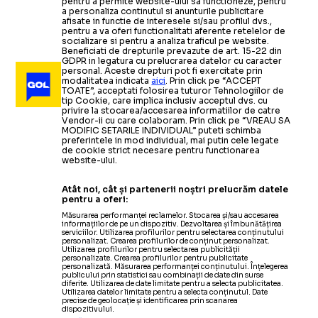
pentru a permite website-ului sa functioneze, pentru
a personaliza continutul si anunturile publicitare
afisate in functie de interesele si/sau profilul dvs.,
pentru a va oferi functionalitati aferente retelelor de
socializare si pentru a analiza traficul pe website.
Beneficiati de drepturile prevazute de art. 15-22 din
GDPR in legatura cu prelucrarea datelor cu caracter
personal. Aceste drepturi pot fi exercitate prin
modalitatea indicata
aici
. Prin click pe “ACCEPT
TOATE”, acceptati folosirea tuturor Tehnologiilor de
tip Cookie, care implica inclusiv acceptul dvs. cu
privire la stocarea/accesarea informatiilor de catre
Vendor-ii cu care colaboram. Prin click pe “VREAU SA
MODIFIC SETARILE INDIVIDUAL” puteti schimba
preferintele in mod individual, mai putin cele legate
de cookie strict necesare pentru functionarea
website-ului.
Atât noi, cât și partenerii noștri prelucrăm datele
pentru a oferi:
Măsurarea performanței reclamelor. Stocarea și/sau accesarea
informațiilor de pe un dispozitiv. Dezvoltarea și îmbunătățirea
serviciilor. Utilizarea profilurilor pentru selectarea conținutului
personalizat. Crearea profilurilor de conținut personalizat.
Utilizarea profilurilor pentru selectarea publicității
personalizate. Crearea profilurilor pentru publicitate
personalizată. Măsurarea performanței conținutului. Înțelegerea
publicului prin statistici sau combinații de date din surse
diferite. Utilizarea de date limitate pentru a selecta publicitatea.
Utilizarea datelor limitate pentru a selecta conținutul. Date
precise de geolocație și identificarea prin scanarea
dispozitivului.