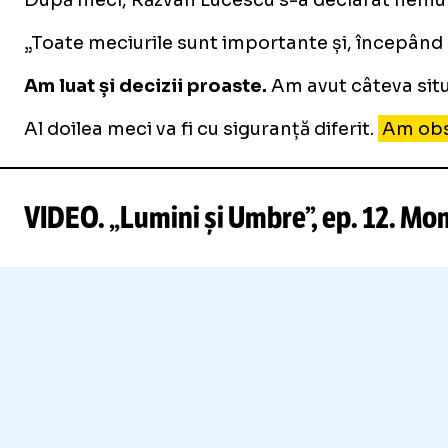
După meci, Răzvan Lucescu s-a declarat nemulțu
„Toate meciurile sunt importante și, începând c
Am luat și decizii proaste.
Am avut câteva situa
Al doilea meci va fi cu siguranță diferit.
Am obse
VIDEO. „Lumini și Umbre”, ep. 12. Mom