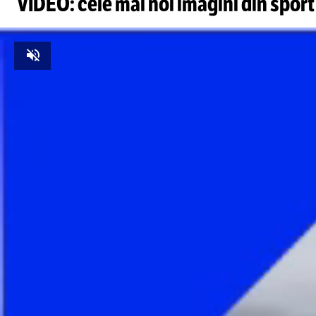
VIDEO: cele mai noi imagini din sport
Unmute