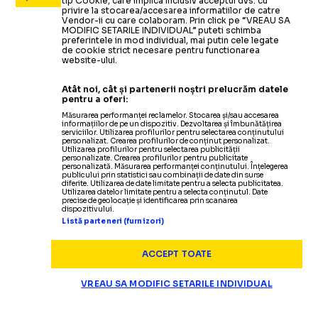
tip Cookie, care implica inclusiv acceptul dvs. cu
privire la stocarea/accesarea informatiilor de catre
Vendor-ii cu care colaboram. Prin click pe “VREAU SA
MODIFIC SETARILE INDIVIDUAL” puteti schimba
preferintele in mod individual, mai putin cele legate
de cookie strict necesare pentru functionarea
website-ului.
Atât noi, cât și partenerii noștri prelucrăm datele
pentru a oferi:
Măsurarea performanței reclamelor. Stocarea și/sau accesarea
informațiilor de pe un dispozitiv. Dezvoltarea și îmbunătățirea
serviciilor. Utilizarea profilurilor pentru selectarea conținutului
personalizat. Crearea profilurilor de conținut personalizat.
Utilizarea profilurilor pentru selectarea publicității
personalizate. Crearea profilurilor pentru publicitate
personalizată. Măsurarea performanței conținutului. Înțelegerea
publicului prin statistici sau combinații de date din surse
diferite. Utilizarea de date limitate pentru a selecta publicitatea.
Utilizarea datelor limitate pentru a selecta conținutul. Date
precise de geolocație și identificarea prin scanarea
dispozitivului.
Listă parteneri (furnizori)
ACCEPT TOATE
VREAU SA MODIFIC SETARILE INDIVIDUAL