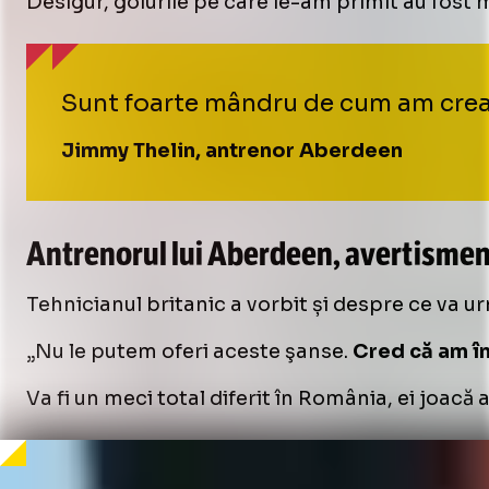
Desigur, golurile pe care le-am primit au fost 
Sunt foarte mândru de cum am creat 
Jimmy Thelin, antrenor Aberdeen
Antrenorul lui Aberdeen, avertisment
Tehnicianul britanic a vorbit și despre ce va ur
„Nu le putem oferi aceste şanse.
Cred că am în
Va fi un meci total diferit în România, ei joacă