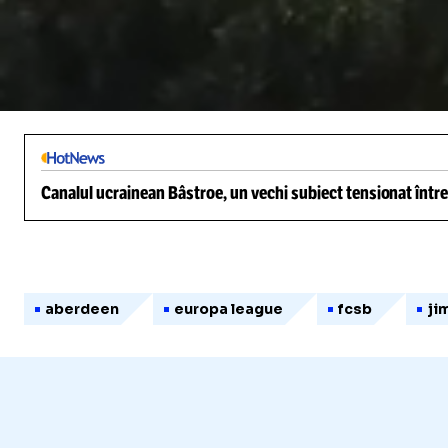
/
Unmute
Canalul ucrainean Bâstroe, un vechi subiect tensionat între
aberdeen
europa league
fcsb
ji