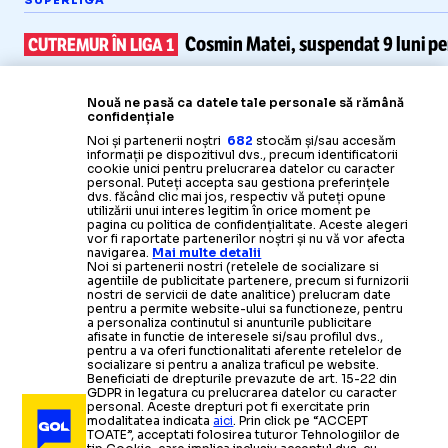
SUPERLIGA
Cosmin Matei,
suspendat 9 luni pe
CUTREMUR ÎN LIGA 1
Nouă ne pasă ca datele tale personale să rămână
confidențiale
Noi și partenerii noștri
682
stocăm și/sau accesăm
informații pe dispozitivul dvs., precum identificatorii
cookie unici pentru prelucrarea datelor cu caracter
personal. Puteți accepta sau gestiona preferințele
dvs. făcând clic mai jos, respectiv vă puteți opune
utilizării unui interes legitim în orice moment pe
pagina cu politica de confidențialitate. Aceste alegeri
vor fi raportate partenerilor noștri și nu vă vor afecta
navigarea.
Mai multe detalii
Noi si partenerii nostri (retelele de socializare si
agentiile de publicitate partenere, precum si furnizorii
nostri de servicii de date analitice) prelucram date
pentru a permite website-ului sa functioneze, pentru
a personaliza continutul si anunturile publicitare
afisate in functie de interesele si/sau profilul dvs.,
pentru a va oferi functionalitati aferente retelelor de
socializare si pentru a analiza traficul pe website.
Beneficiati de drepturile prevazute de art. 15-22 din
GDPR in legatura cu prelucrarea datelor cu caracter
personal. Aceste drepturi pot fi exercitate prin
modalitatea indicata
aici
. Prin click pe “ACCEPT
TOATE”, acceptati folosirea tuturor Tehnologiilor de