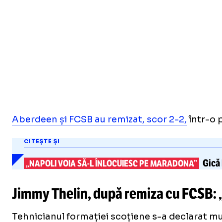
Aberdeen și FCSB au remizat, scor 2-2,
într-o 
CITEȘTE ȘI
Gică
„NAPOLI VOIA
SĂ-L
ÎNLOCUIESC PE MARADONA”
Jimmy Thelin, după remiza cu FCSB: 
Tehnicianul formației scoțiene s-a declarat m