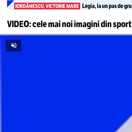
Legia, la un pas de gr
IORDĂNESCU, VICTORIE MARE
VIDEO: cele mai noi imagini din sport
Unmute