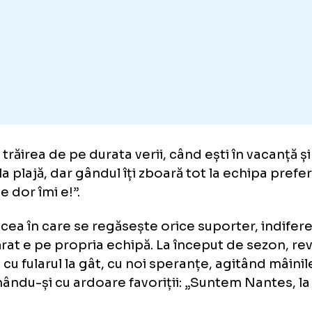
orc”.
doua
, trăirea de pe durata verii, când ești în v