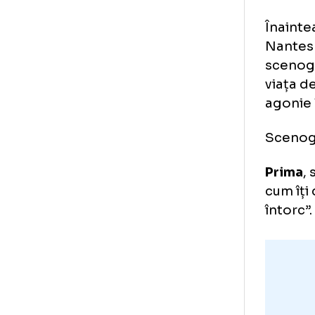
Sc
mi
Îna
Nan
sce
via
ago
Sce
Pr
cum