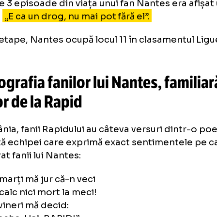
axat la plajă, dar gândul îți zboară tot la ech
ba, ce dor îmi e!”.
reia
, cea în care se regăsește orice suporter
supărat e pe propria echipă. La început de s
dion cu fularul la gât, cu noi speranțe, agitâ
susținându-și cu ardoare favoriții: „Suntem Na
 cele 3 episoade din viața unui fan Nantes e
nner:
„E ca un drog, nu mai pot fără el”.
ă 3 etape, Nantes ocupă locul 11 în clasamen
cte.
enografia fanilor lui Nantes, f