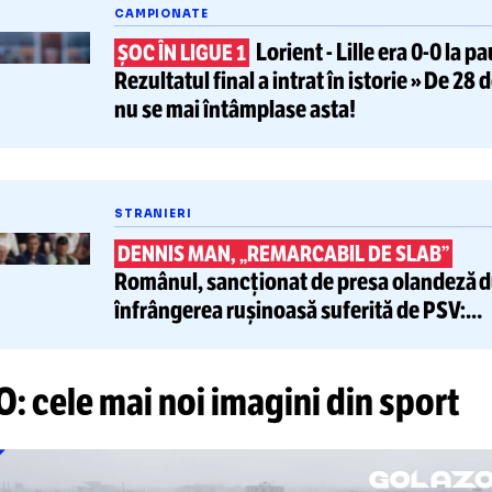
tește și
CAMPIONATE
Lorient
-
Lille er
ȘOC ÎN LIGUE 1
Rezultatul final
a intrat în istori
nu se mai întâmplase asta!