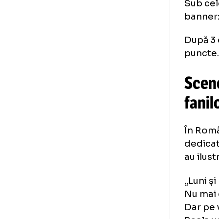
rel
nai
A t
de 
sta
și 
Sub
ba
Dup
pun
Sc