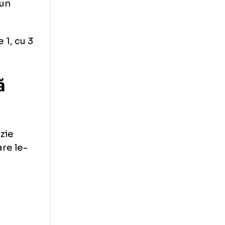
ipa preferată: „La
, indiferent cât
ezon, revine la
nd mâinile în aer
ntes, la naiba!”.
ra afișat un
tul Ligue 1, cu 3
amiliară