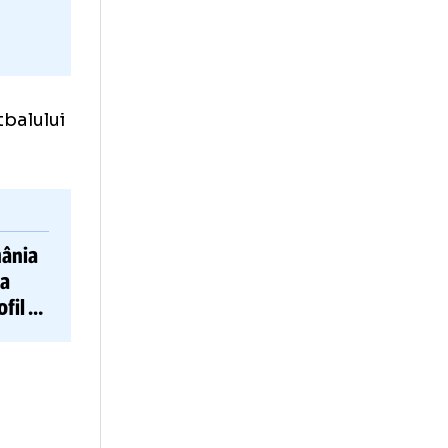
fan al fotbalului
ru din România
prin care a
tram pe profil și