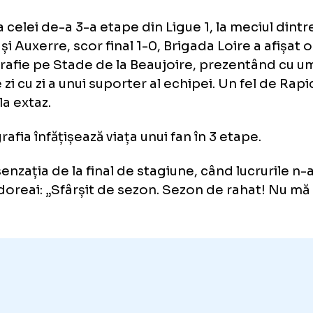
le vedeam familia”
enografia în care se regăsește
crobist: „La naiba, ce dor îmi e
intea celei de-a 3-a etape din Ligue 1, la mec
tes și Auxerre, scor final 1-0, Brigada Loire 
nografie pe Stade de la Beaujoire, prezen
ța de zi cu zi a unui suporter al echipei. Un fe
nie la extaz.
nografia înfățișează viața unui fan în 3 etape
ima
, senzația de la final de stagiune, când lu
 îți doreai: „Sfârșit de sezon. Sezon de rah