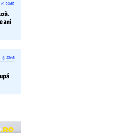
00:57
a
0-0
la pauză.
e
» De 28 de ani