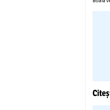
fa
În 
ded
au 
„Lu
Nu 
Dar
Boa