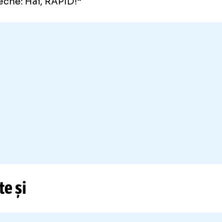
nilor de la Rapid
România, fanii Rapidului au câteva versuri di
icată echipei care exprimă exact sentiment
ilustrat fanii lui Nantes:
ni și marți mă jur că-n veci
mai calc nici mort la meci!
 pe vineri mă decid:
la veche: Hai, RAPID!”