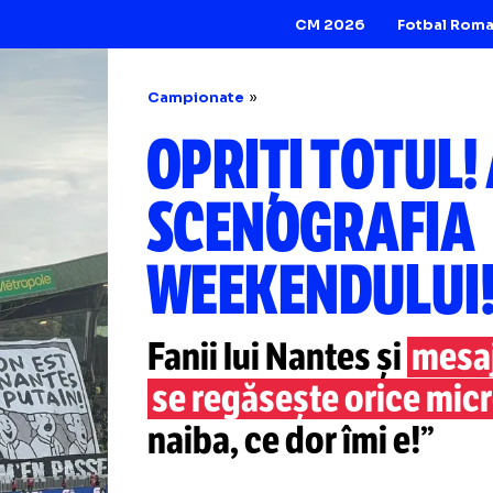
CM 2026
Campionate
OPRIȚI TOT
SCENOGRA
WEEKENDU
Fanii lui Nantes ș
se regăsește oric
naiba, ce dor îmi 