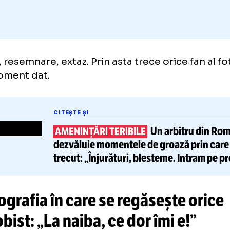
nie, resemnare, extaz. Prin asta trece orice 
un moment dat.
CITEȘTE ȘI
Un arbit
AMENINȚĂRI TERIBILE
dezvăluie momentele de groază 
trecut:
„Înjurături, blesteme.
In