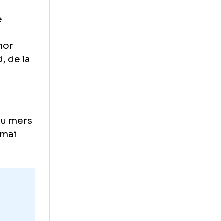
 orice
!”
iul dintre
a afișat o
tând cu umor
l de Rapid, de la
.
crurile n-au mers
at! Nu mă mai