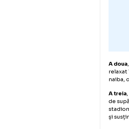
înt
A 