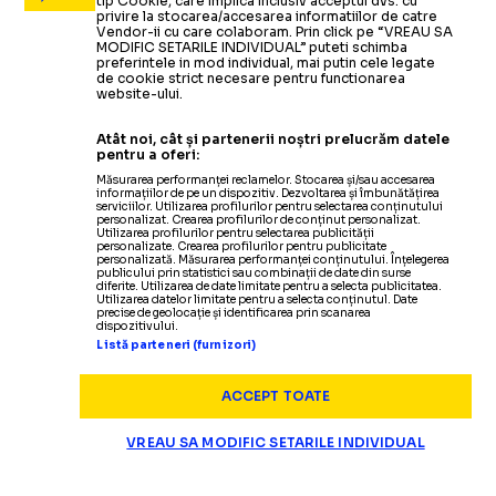
tip Cookie, care implica inclusiv acceptul dvs. cu
privire la stocarea/accesarea informatiilor de catre
Vendor-ii cu care colaboram. Prin click pe “VREAU SA
MODIFIC SETARILE INDIVIDUAL” puteti schimba
preferintele in mod individual, mai putin cele legate
de cookie strict necesare pentru functionarea
website-ului.
Atât noi, cât și partenerii noștri prelucrăm datele
pentru a oferi:
Măsurarea performanței reclamelor. Stocarea și/sau accesarea
informațiilor de pe un dispozitiv. Dezvoltarea și îmbunătățirea
serviciilor. Utilizarea profilurilor pentru selectarea conținutului
personalizat. Crearea profilurilor de conținut personalizat.
Utilizarea profilurilor pentru selectarea publicității
personalizate. Crearea profilurilor pentru publicitate
personalizată. Măsurarea performanței conținutului. Înțelegerea
publicului prin statistici sau combinații de date din surse
diferite. Utilizarea de date limitate pentru a selecta publicitatea.
Utilizarea datelor limitate pentru a selecta conținutul. Date
precise de geolocație și identificarea prin scanarea
dispozitivului.
Listă parteneri (furnizori)
ACCEPT TOATE
VREAU SA MODIFIC SETARILE INDIVIDUAL