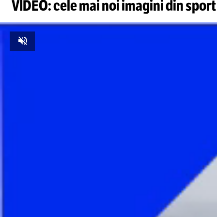
VIDEO: cele mai noi imagini din sport
Unmute
Foto
1
/
6
:
Lucian Cristea, eliminare în Farul - U Cluj