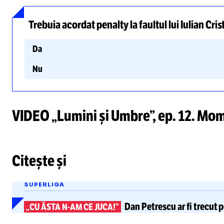
Trebuia acordat penalty la faultul lui Iulian Crist
Da
Nu
VIDEO „Lumini și Umbre”, ep. 12. Mome
Citește și
SUPERLIGA
Dan Petrescu
ar fi trecut 
„CU ĂSTA
N-AM
CE JUCA!”