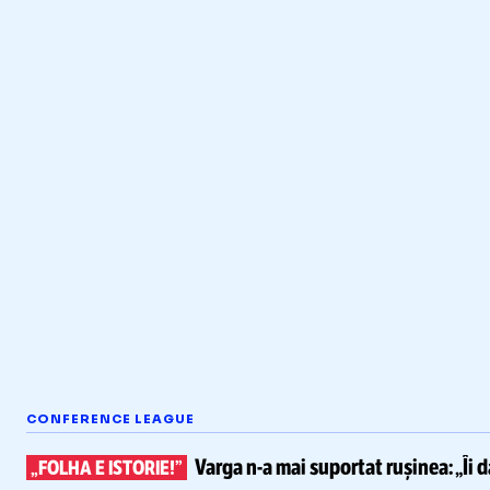
CONFERENCE LEAGUE
Varga
n-a
mai suportat rușinea:
„Îi 
„FOLHA E ISTORIE!”