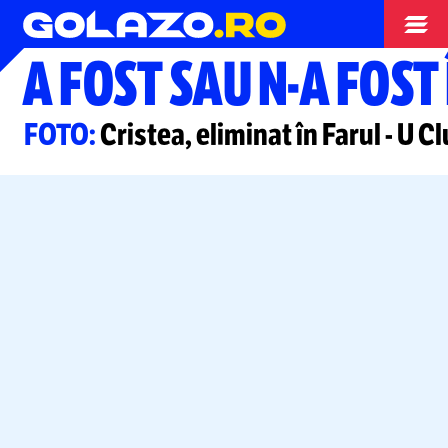
Superliga
A FOST SAU
N-A
FOST 
FOTO:
Cristea, eliminat în Farul
-
U Cl