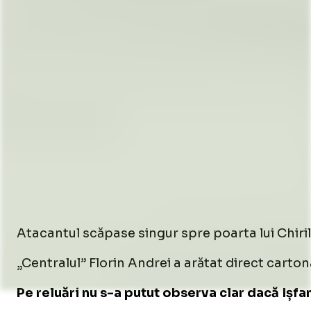
Atacantul scăpase singur spre poarta lui Chirilă,
„Centralul” Florin Andrei a arătat direct cartona
Pe reluări nu s-a putut observa clar dacă Ișfan a