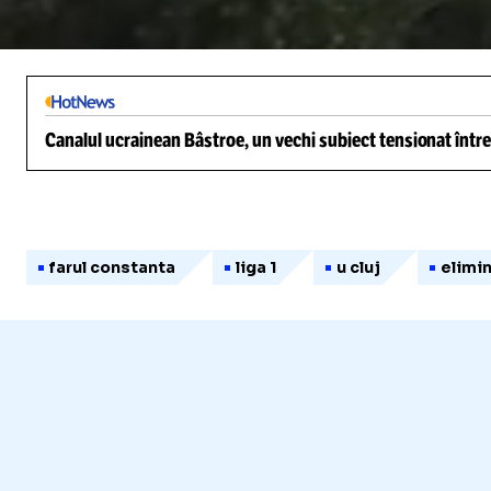
/
Unmute
Canalul ucrainean Bâstroe, un vechi subiect tensionat între
farul constanta
liga 1
u cluj
elimi