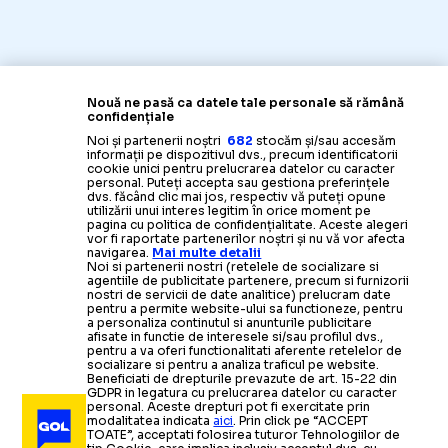
Nouă ne pasă ca datele tale personale să rămână
confidențiale
Noi și partenerii noștri
682
stocăm și/sau accesăm
informații pe dispozitivul dvs., precum identificatorii
cookie unici pentru prelucrarea datelor cu caracter
personal. Puteți accepta sau gestiona preferințele
dvs. făcând clic mai jos, respectiv vă puteți opune
utilizării unui interes legitim în orice moment pe
pagina cu politica de confidențialitate. Aceste alegeri
vor fi raportate partenerilor noștri și nu vă vor afecta
navigarea.
Mai multe detalii
Noi si partenerii nostri (retelele de socializare si
agentiile de publicitate partenere, precum si furnizorii
nostri de servicii de date analitice) prelucram date
pentru a permite website-ului sa functioneze, pentru
a personaliza continutul si anunturile publicitare
afisate in functie de interesele si/sau profilul dvs.,
pentru a va oferi functionalitati aferente retelelor de
socializare si pentru a analiza traficul pe website.
Beneficiati de drepturile prevazute de art. 15-22 din
GDPR in legatura cu prelucrarea datelor cu caracter
personal. Aceste drepturi pot fi exercitate prin
modalitatea indicata
aici
. Prin click pe “ACCEPT
TOATE”, acceptati folosirea tuturor Tehnologiilor de