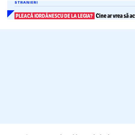
STRANIERI
Cine ar vrea să ac
PLEACĂ IORDĂNESCU DE LA LEGIA?
Fo