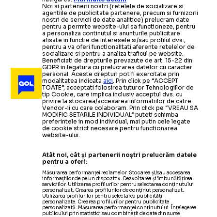
Noi si partenerii nostri (retelele de socializare si
agentiile de publicitate partenere, precum si furnizorii
nostri de servicii de date analitice) prelucram date
pentru a permite website-ului sa functioneze, pentru
a personaliza continutul si anunturile publicitare
afisate in functie de interesele si/sau profilul dvs.,
pentru a va oferi functionalitati aferente retelelor de
socializare si pentru a analiza traficul pe website.
Beneficiati de drepturile prevazute de art. 15-22 din
GDPR in legatura cu prelucrarea datelor cu caracter
personal. Aceste drepturi pot fi exercitate prin
modalitatea indicata
aici
. Prin click pe “ACCEPT
TOATE”, acceptati folosirea tuturor Tehnologiilor de
tip Cookie, care implica inclusiv acceptul dvs. cu
privire la stocarea/accesarea informatiilor de catre
Vendor-ii cu care colaboram. Prin click pe “VREAU SA
MODIFIC SETARILE INDIVIDUAL” puteti schimba
preferintele in mod individual, mai putin cele legate
de cookie strict necesare pentru functionarea
website-ului.
Atât noi, cât și partenerii noștri prelucrăm datele
pentru a oferi:
Măsurarea performanței reclamelor. Stocarea și/sau accesarea
informațiilor de pe un dispozitiv. Dezvoltarea și îmbunătățirea
serviciilor. Utilizarea profilurilor pentru selectarea conținutului
personalizat. Crearea profilurilor de conținut personalizat.
Utilizarea profilurilor pentru selectarea publicității
personalizate. Crearea profilurilor pentru publicitate
personalizată. Măsurarea performanței conținutului. Înțelegerea
publicului prin statistici sau combinații de date din surse