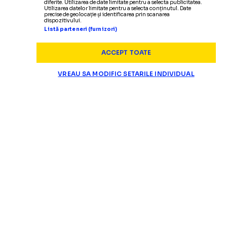
diferite. Utilizarea de date limitate pentru a selecta publicitatea.
Utilizarea datelor limitate pentru a selecta conținutul. Date
precise de geolocație și identificarea prin scanarea
dispozitivului.
Listă parteneri (furnizori)
ACCEPT TOATE
VREAU SA MODIFIC SETARILE INDIVIDUAL