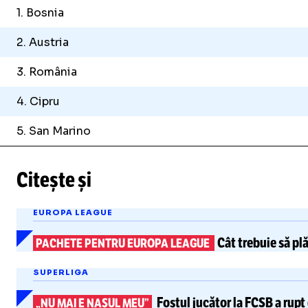
1. Bosnia
2. Austria
3. România
4. Cipru
5. San Marino
Citește și
EUROPA LEAGUE
Cât trebuie să pl
PACHETE PENTRU EUROPA LEAGUE
SUPERLIGA
Fostul jucător la FCSB
a rupt
„NU MAI E NAȘUL MEU”