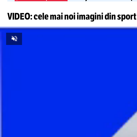
VIDEO: cele mai noi imagini din sport
Unmute