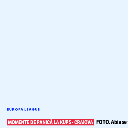
EUROPA LEAGUE
FOTO.
Abia se 
MOMENTE DE PANICĂ LA KUPS
-
CRAIOVA