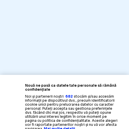
Nouă ne pasă ca datele tale personale să rămână
confidențiale
Noi și partenerii noștri
682
stocăm și/sau accesăm
informații pe dispozitivul dvs., precum identificatorii
cookie unici pentru prelucrarea datelor cu caracter
personal. Puteți accepta sau gestiona preferințele
dvs. făcând clic mai jos, respectiv vă puteți opune
utilizării unui interes legitim în orice moment pe
pagina cu politica de confidențialitate. Aceste alegeri
vor fi raportate partenerilor noștri și nu vă vor afecta
navigarea.
Mai multe detalii