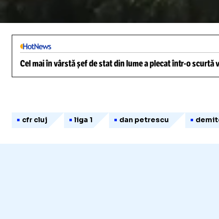
/
Unmute
Cel mai în vârstă șef de stat din lume a plecat într-o scurtă
cfr cluj
liga 1
dan petrescu
demit