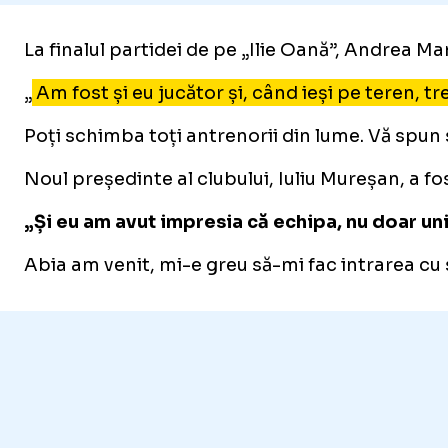
La finalul partidei de pe „Ilie Oană”, Andrea Ma
„
Am fost și eu jucător și, când ieși pe teren, tr
Poți schimba toți antrenorii din lume. Vă spun s
Noul președinte al clubului, Iuliu Mureșan, a f
„Și eu am avut impresia că echipa, nu doar unii
Abia am venit, mi-e greu să-mi fac intrarea cu