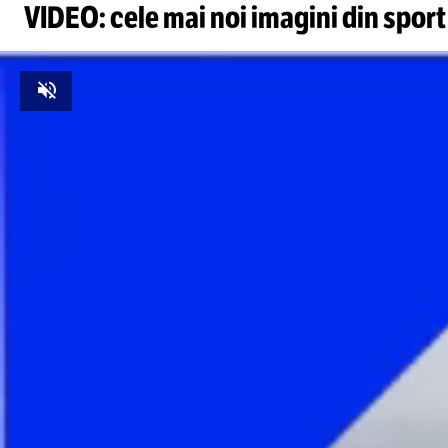
VIDEO: cele mai noi imagini din sport
Unmute