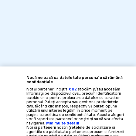
Nouă ne pasă ca datele tale personale să rămână
confidențiale
Noi și partenerii noștri
682
stocăm și/sau accesăm
informații pe dispozitivul dvs., precum identificatorii
cookie unici pentru prelucrarea datelor cu caracter
personal. Puteți accepta sau gestiona preferințele
dvs. făcând clic mai jos, respectiv vă puteți opune
utilizării unui interes legitim în orice moment pe
pagina cu politica de confidențialitate. Aceste alegeri
vor fi raportate partenerilor noștri și nu vă vor afecta
navigarea.
Mai multe detalii
Noi si partenerii nostri (retelele de socializare si
agentiile de publicitate partenere, precum si furnizorii
nostri de servicii de date analitice) prelucram date