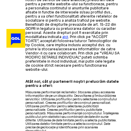
pentru a permite website-ului sa functioneze, pentru
a personaliza continutul si anunturile publicitare
afisate in functie de interesele si/sau profilul dvs.,
pentru a va oferi functionalitati aferente retelelor de
socializare si pentru a analiza traficul pe website.
Beneficiati de drepturile prevazute de art. 15-22 din
GDPR in legatura cu prelucrarea datelor cu caracter
personal. Aceste drepturi pot fi exercitate prin
modalitatea indicata
aici
. Prin click pe “ACCEPT
TOATE”, acceptati folosirea tuturor Tehnologiilor de
tip Cookie, care implica inclusiv acceptul dvs. cu
privire la stocarea/accesarea informatiilor de catre
Vendor-ii cu care colaboram. Prin click pe “VREAU SA
MODIFIC SETARILE INDIVIDUAL” puteti schimba
preferintele in mod individual, mai putin cele legate
de cookie strict necesare pentru functionarea
website-ului.
Atât noi, cât și partenerii noștri prelucrăm datele
pentru a oferi:
Măsurarea performanței reclamelor. Stocarea și/sau accesarea
informațiilor de pe un dispozitiv. Dezvoltarea și îmbunătățirea
serviciilor. Utilizarea profilurilor pentru selectarea conținutului
personalizat. Crearea profilurilor de conținut personalizat.
Utilizarea profilurilor pentru selectarea publicității
personalizate. Crearea profilurilor pentru publicitate
personalizată. Măsurarea performanței conținutului. Înțelegerea
publicului prin statistici sau combinații de date din surse
diferite. Utilizarea de date limitate pentru a selecta publicitatea.
Utilizarea datelor limitate pentru a selecta conținutul. Date
precise de geolocație și identificarea prin scanarea
dispozitivului.