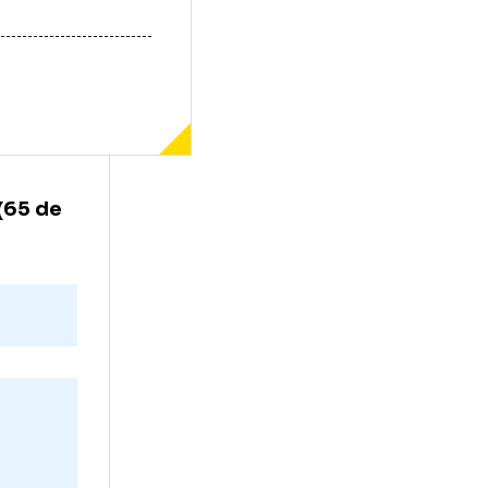
ndorlini (65 de
te