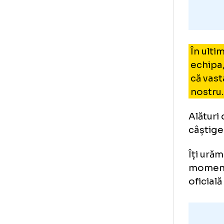
În
ec
că
no
Ală