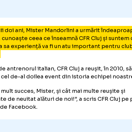
 ultimii doi ani, Mister Mandorlini a urmărit 
hipa, cunoaște ceea ce înseamnă CFR Cluj și
 vasta sa experiență va fi un atu important p
stru.
turi de antrenorul italian, CFR Cluj a reușit, î