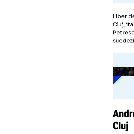
Lib
Clu
Pet
sue