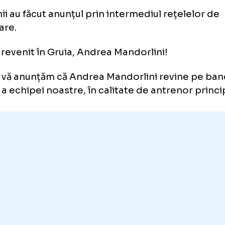
drea Mandorlini, prezentat ofi
uj
elenii au făcut anunțul prin intermediul rețe
ializare.
ne ai revenit în Gruia, Andrea Mandorlini!
iști, vă anunțăm că Andrea Mandorlini revi
nică a echipei noastre, în calitate de antreno