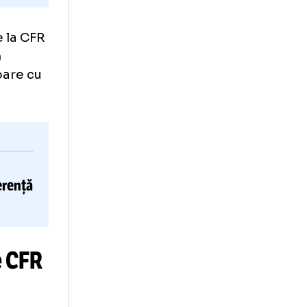
cat tot de la CFR
cui pe Dan
ea umilitoare cu
jucător al
agi
: „E diferență