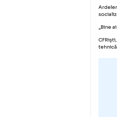
An
Cl
Ard
soc
„Bi
CFR
teh