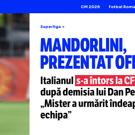
CM 2026
Superliga
MANDORLI
PREZENTAT
Italianul
s-a
întor
după demisia lui 
„Mister a urmări
echipa”