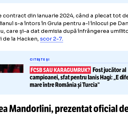
er de contract din ianuarie 2024, când a ple
j, italianul s-a întors în Gruia pentru a-l înlo
rescu, care și-a dat demisia după înfrânger
dezii de la Hacken,
scor 2-7.
CITEȘTE ȘI
Fost 
FCSB SAU KARAGUMRUK?
campioanei, sfat pentru
Ianis H
mare între România și Turcia”