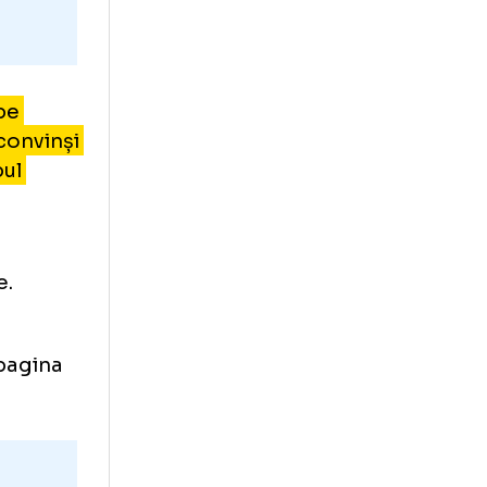
îndeaproape
 suntem convinși
entru clubul
n 2010, să