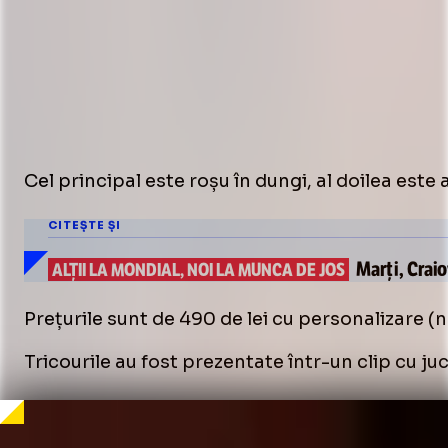
Cel principal este roșu în dungi, al doilea este 
CITEȘTE ȘI
Marți,
Craio
ALȚII LA MONDIAL, NOI LA MUNCA DE JOS
Prețurile sunt de 490 de lei cu personalizare (
Tricourile au fost prezentate într-un clip cu j