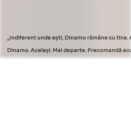
„Indiferent unde ești, Dinamo rămâne cu tine. Ac
Dinamo. Același. Mai departe. Precomandă a