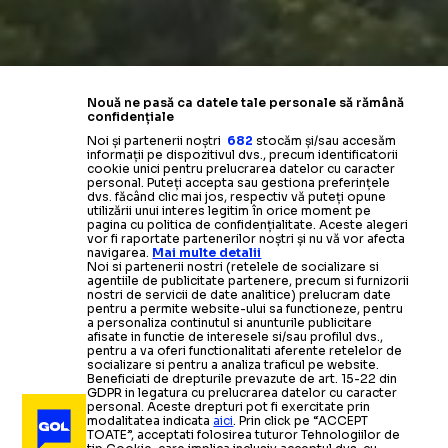
Nouă ne pasă ca datele tale personale să rămână
confidențiale
Noi și partenerii noștri
682
stocăm și/sau accesăm
informații pe dispozitivul dvs., precum identificatorii
cookie unici pentru prelucrarea datelor cu caracter
personal. Puteți accepta sau gestiona preferințele
dvs. făcând clic mai jos, respectiv vă puteți opune
utilizării unui interes legitim în orice moment pe
pagina cu politica de confidențialitate. Aceste alegeri
vor fi raportate partenerilor noștri și nu vă vor afecta
navigarea.
Mai multe detalii
Noi si partenerii nostri (retelele de socializare si
agentiile de publicitate partenere, precum si furnizorii
nostri de servicii de date analitice) prelucram date
pentru a permite website-ului sa functioneze, pentru
a personaliza continutul si anunturile publicitare
afisate in functie de interesele si/sau profilul dvs.,
pentru a va oferi functionalitati aferente retelelor de
socializare si pentru a analiza traficul pe website.
Beneficiati de drepturile prevazute de art. 15-22 din
GDPR in legatura cu prelucrarea datelor cu caracter
personal. Aceste drepturi pot fi exercitate prin
modalitatea indicata
aici
. Prin click pe “ACCEPT
TOATE”, acceptati folosirea tuturor Tehnologiilor de