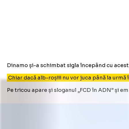
Dinamo și-a schimbat sigla începând cu acest se
Chiar dacă alb-roșiii nu vor juca până la urm
Pe tricou apare și sloganul „FCD în ADN” și emb