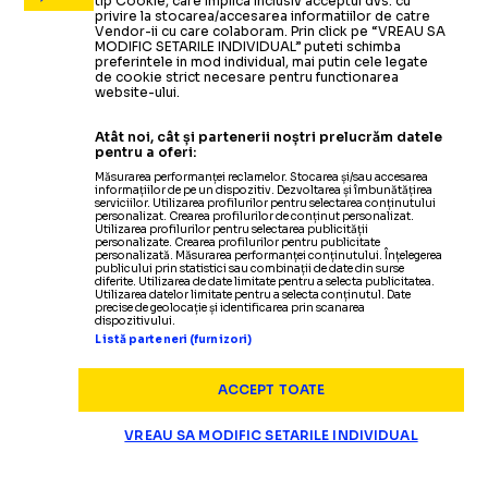
tip Cookie, care implica inclusiv acceptul dvs. cu
privire la stocarea/accesarea informatiilor de catre
Vendor-ii cu care colaboram. Prin click pe “VREAU SA
MODIFIC SETARILE INDIVIDUAL” puteti schimba
preferintele in mod individual, mai putin cele legate
de cookie strict necesare pentru functionarea
website-ului.
Atât noi, cât și partenerii noștri prelucrăm datele
pentru a oferi:
Măsurarea performanței reclamelor. Stocarea și/sau accesarea
informațiilor de pe un dispozitiv. Dezvoltarea și îmbunătățirea
serviciilor. Utilizarea profilurilor pentru selectarea conținutului
personalizat. Crearea profilurilor de conținut personalizat.
Utilizarea profilurilor pentru selectarea publicității
personalizate. Crearea profilurilor pentru publicitate
personalizată. Măsurarea performanței conținutului. Înțelegerea
publicului prin statistici sau combinații de date din surse
diferite. Utilizarea de date limitate pentru a selecta publicitatea.
Utilizarea datelor limitate pentru a selecta conținutul. Date
precise de geolocație și identificarea prin scanarea
dispozitivului.
Listă parteneri (furnizori)
ACCEPT TOATE
VREAU SA MODIFIC SETARILE INDIVIDUAL