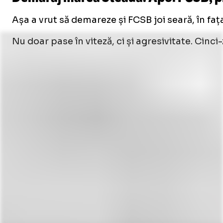
Așa a vrut să demareze și FCSB joi seară, în fața
Nu doar pase în viteză, ci și agresivitate. Cinc