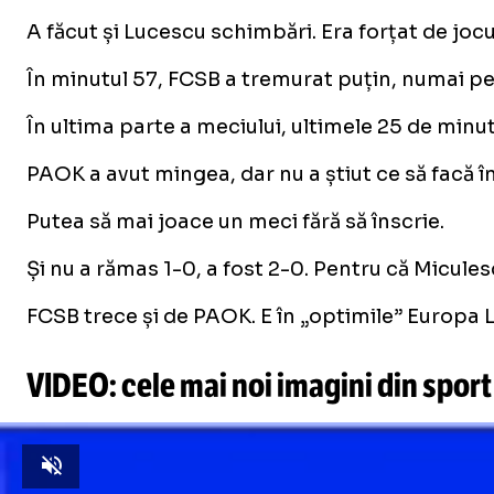
A făcut și Lucescu schimbări. Era forțat de jocu
În minutul 57, FCSB a tremurat puțin, numai pent
În ultima parte a meciului, ultimele 25 de minute
PAOK a avut mingea, dar nu a știut ce să facă în
Putea să mai joace un meci fără să înscrie.
Și nu a rămas 1-0, a fost 2-0. Pentru că Miculesc
FCSB trece și de PAOK. E în „optimile” Europa
VIDEO: cele mai noi imagini din sport
Unmute