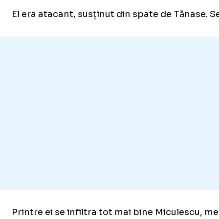
El era atacant, susținut din spate de Tănase. S
Foto
1
/
35
:
FCSB - PAOK, meci (foto: Raed Krishan/GOLAZO.r
Printre ei se infiltra tot mai bine Miculescu, me