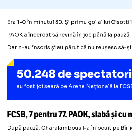
Era 1-0 în minutul 30. Și primu gol al lui Cisotti
PAOK a încercat să revină în joc până la pauză,
Dar n-au înscris și au părut că nu reușesc să-
50.248 de spectatori
au fost joi seară pe Arena Națională la FC
FCSB, 7 pentru 77. PAOK, slabă și cu m
După pauză, Charalambous l-a înlocuit pe Bîrlige