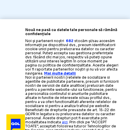
Nouă ne pasă ca datele tale personale să rămână
confidențiale
Noi și partenerii noștri
682
stocăm și/sau accesăm
informații pe dispozitivul dvs., precum identificatorii
cookie unici pentru prelucrarea datelor cu caracter
personal. Puteți accepta sau gestiona preferințele
dvs. făcând clic mai jos, respectiv vă puteți opune
utilizării unui interes legitim în orice moment pe
pagina cu politica de confidențialitate. Aceste alegeri
vor fi raportate partenerilor noștri și nu vă vor afecta
navigarea.
Mai multe detalii
Noi si partenerii nostri (retelele de socializare si
agentiile de publicitate partenere, precum si furnizorii
nostri de servicii de date analitice) prelucram date
pentru a permite website-ului sa functioneze, pentru
a personaliza continutul si anunturile publicitare
afisate in functie de interesele si/sau profilul dvs.,
pentru a va oferi functionalitati aferente retelelor de
socializare si pentru a analiza traficul pe website.
Beneficiati de drepturile prevazute de art. 15-22 din
GDPR in legatura cu prelucrarea datelor cu caracter
personal. Aceste drepturi pot fi exercitate prin
modalitatea indicata
aici
. Prin click pe “ACCEPT
TOATE”, acceptati folosirea tuturor Tehnologiilor de