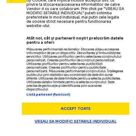
tip Cookie, care implica inclusiv acceptul dvs. cu
privire la stocarea/accesarea informatiilor de catre
Vendor-ii cu care colaboram. Prin click pe “VREAU SA
MODIFIC SETARILE INDIVIDUAL” puteti schimba
preferintele in mod individual, mai putin cele legate
de cookie strict necesare pentru functionarea
website-ului.
Atât noi, cât și partenerii noștri prelucrăm datele
pentru a oferi:
Măsurarea performanței reclamelor. Stocarea și/sau accesarea
informațiilor de pe un dispozitiv. Dezvoltarea și îmbunătățirea
serviciilor. Utilizarea profilurilor pentru selectarea conținutului
personalizat. Crearea profilurilor de conținut personalizat.
Utilizarea profilurilor pentru selectarea publicității
personalizate. Crearea profilurilor pentru publicitate
personalizată. Măsurarea performanței conținutului. Înțelegerea
publicului prin statistici sau combinații de date din surse
diferite. Utilizarea de date limitate pentru a selecta publicitatea.
DIVERSE
Utilizarea datelor limitate pentru a selecta conținutul. Date
precise de geolocație și identificarea prin scanarea
dispozitivului.
ITM Argeș dezvăluie, pentr
TRAGEDIA DE LA DINAMO 2
Listă parteneri (furnizori)
ACCEPT TOATE
VREAU SA MODIFIC SETARILE INDIVIDUAL