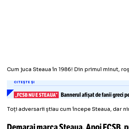
Cum juca Steaua în 1986! Din primul minut, roș-a
CITEȘTE ȘI
Bannerul
afișat de fanii greci
„FCSB NU E STEAUA”
Toți adversarii știau cum începe Steaua, dar nim
Demaraj marca Steaua. Apoi FCSB, pre