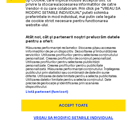
tip Cookie, care implica inclusiv acceptul dvs. cu
privire la stocarea/accesarea informatiilor de catre
Vendor-ii cu care colaboram. Prin click pe “VREAU SA
MODIFIC SETARILE INDIVIDUAL” puteti schimba
preferintele in mod individual, mai putin cele legate
de cookie strict necesare pentru functionarea
website-ului.
Atât noi, cât și partenerii noștri prelucrăm datele
pentru a oferi:
Măsurarea performanței reclamelor. Stocarea și/sau accesarea
informațiilor de pe un dispozitiv. Dezvoltarea și îmbunătățirea
serviciilor. Utilizarea profilurilor pentru selectarea conținutului
personalizat. Crearea profilurilor de conținut personalizat.
Utilizarea profilurilor pentru selectarea publicității
personalizate. Crearea profilurilor pentru publicitate
personalizată. Măsurarea performanței conținutului. Înțelegerea
publicului prin statistici sau combinații de date din surse
diferite. Utilizarea de date limitate pentru a selecta publicitatea.
Utilizarea datelor limitate pentru a selecta conținutul. Date
precise de geolocație și identificarea prin scanarea
dispozitivului.
Listă parteneri (furnizori)
ACCEPT TOATE
VREAU SA MODIFIC SETARILE INDIVIDUAL