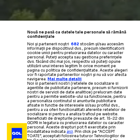
Nouă ne pasă ca datele tale personale să rămână
confidențiale
Noi și partenerii noștri
682
stocăm și/sau accesăm
informații pe dispozitivul dvs., precum identificatorii
cookie unici pentru prelucrarea datelor cu caracter
personal. Puteți accepta sau gestiona preferințele
dvs. făcând clic mai jos, respectiv vă puteți opune
utilizării unui interes legitim în orice moment pe
pagina cu politica de confidențialitate. Aceste alegeri
vor fi raportate partenerilor noștri și nu vă vor afecta
navigarea.
Mai multe detalii
Noi si partenerii nostri (retelele de socializare si
agentiile de publicitate partenere, precum si furnizorii
nostri de servicii de date analitice) prelucram date
pentru a permite website-ului sa functioneze, pentru
a personaliza continutul si anunturile publicitare
afisate in functie de interesele si/sau profilul dvs.,
pentru a va oferi functionalitati aferente retelelor de
socializare si pentru a analiza traficul pe website.
Beneficiati de drepturile prevazute de art. 15-22 din
GDPR in legatura cu prelucrarea datelor cu caracter
personal. Aceste drepturi pot fi exercitate prin
modalitatea indicata
aici
. Prin click pe “ACCEPT
TOATE”, acceptati folosirea tuturor Tehnologiilor de