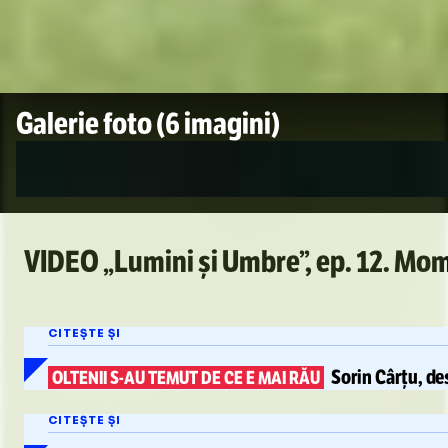
Galerie foto
(6 imagini)
VIDEO „Lumini și Umbre”, ep. 12. Mome
CITEȘTE ȘI
Sorin Cârțu, d
OLTENII
S-AU
TEMUT DE CE E MAI RĂU
CITEȘTE ȘI