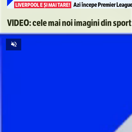
Azi începe Premier League
LIVERPOOL E ȘI MAI TARE!
VIDEO: cele mai noi imagini din sport
Unmute