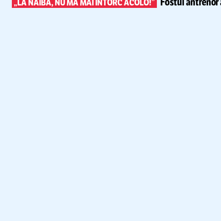
Fostul antrenor 
„LA NAIBA, NU MĂ MAI ÎNTORC ACOLO!”