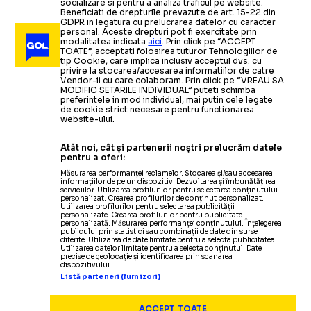
socializare si pentru a analiza traficul pe website.
Beneficiati de drepturile prevazute de art. 15-22 din
GDPR in legatura cu prelucrarea datelor cu caracter
personal. Aceste drepturi pot fi exercitate prin
modalitatea indicata
aici
. Prin click pe “ACCEPT
TOATE”, acceptati folosirea tuturor Tehnologiilor de
tip Cookie, care implica inclusiv acceptul dvs. cu
privire la stocarea/accesarea informatiilor de catre
Vendor-ii cu care colaboram. Prin click pe “VREAU SA
MODIFIC SETARILE INDIVIDUAL” puteti schimba
preferintele in mod individual, mai putin cele legate
de cookie strict necesare pentru functionarea
website-ului.
Atât noi, cât și partenerii noștri prelucrăm datele
pentru a oferi:
Măsurarea performanței reclamelor. Stocarea și/sau accesarea
informațiilor de pe un dispozitiv. Dezvoltarea și îmbunătățirea
serviciilor. Utilizarea profilurilor pentru selectarea conținutului
personalizat. Crearea profilurilor de conținut personalizat.
Utilizarea profilurilor pentru selectarea publicității
personalizate. Crearea profilurilor pentru publicitate
personalizată. Măsurarea performanței conținutului. Înțelegerea
publicului prin statistici sau combinații de date din surse
diferite. Utilizarea de date limitate pentru a selecta publicitatea.
Utilizarea datelor limitate pentru a selecta conținutul. Date
precise de geolocație și identificarea prin scanarea
dispozitivului.
Listă parteneri (furnizori)
SUPERLIGA
ACCEPT TOATE