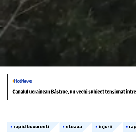
/
Unmute
Canalul ucrainean Bâstroe, un vechi subiect tensionat între
rapid bucuresti
steaua
injurii
ra