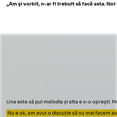
„Am şi vorbit, n-ar fi trebuit să facă asta. N
Una este să pui melodia și alta e s-o oprești. Me
Nu e ok, am avut o discuție să nu mai facem ast