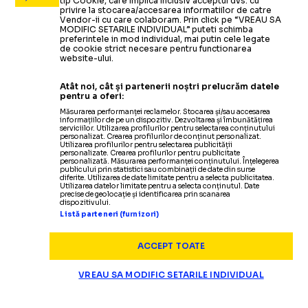
tip Cookie, care implica inclusiv acceptul dvs. cu
privire la stocarea/accesarea informatiilor de catre
Vendor-ii cu care colaboram. Prin click pe “VREAU SA
MODIFIC SETARILE INDIVIDUAL” puteti schimba
preferintele in mod individual, mai putin cele legate
de cookie strict necesare pentru functionarea
website-ului.
Atât noi, cât și partenerii noștri prelucrăm datele
pentru a oferi:
Măsurarea performanței reclamelor. Stocarea și/sau accesarea
informațiilor de pe un dispozitiv. Dezvoltarea și îmbunătățirea
serviciilor. Utilizarea profilurilor pentru selectarea conținutului
personalizat. Crearea profilurilor de conținut personalizat.
Utilizarea profilurilor pentru selectarea publicității
personalizate. Crearea profilurilor pentru publicitate
personalizată. Măsurarea performanței conținutului. Înțelegerea
publicului prin statistici sau combinații de date din surse
diferite. Utilizarea de date limitate pentru a selecta publicitatea.
Utilizarea datelor limitate pentru a selecta conținutul. Date
precise de geolocație și identificarea prin scanarea
dispozitivului.
Listă parteneri (furnizori)
ACCEPT TOATE
VREAU SA MODIFIC SETARILE INDIVIDUAL