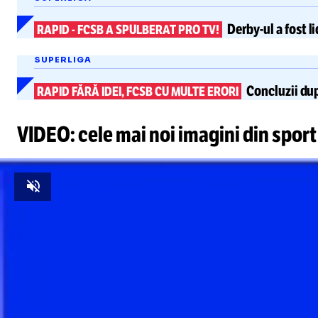
Derby-ul
a fost
l
RAPID
-
FCSB A SPULBERAT PRO TV!
SUPERLIGA
Concluzii
du
RAPID FĂRĂ IDEI, FCSB CU MULTE ERORI
VIDEO: cele mai noi imagini din sport
Unmute