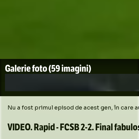
Galerie foto
(59 imagini)
Nu a fost primul episod de acest gen, în care au
VIDEO.
Rapid - FCSB
2-2
. Final fabulo
Loaded
:
6.82%
/
Unmute