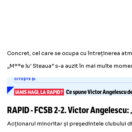
Concret, cel care se ocupa cu întreținerea atmos
„M**e lu' Steaua” s-a auzit în mai multe momente
CITEȘTE ȘI
Ce spune
Victor Angelescu
de
IANIS HAGI, LA RAPID?
RAPID - FCSB
2-2
. Victor Angelescu:
Acționarul minoritar și președintele clubului di