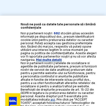
Nouă ne pasă ca datele tale personale să rămână
confidențiale
Noi și partenerii noștri
682
stocăm și/sau accesăm
informații pe dispozitivul dvs., precum identificatorii
cookie unici pentru prelucrarea datelor cu caracter
personal. Puteți accepta sau gestiona preferințele
dvs. făcând clic mai jos, respectiv vă puteți opune
utilizării unui interes legitim în orice moment pe
pagina cu politica de confidențialitate. Aceste alegeri
vor fi raportate partenerilor noștri și nu vă vor afecta
navigarea.
Mai multe detalii
Noi si partenerii nostri (retelele de socializare si
agentiile de publicitate partenere, precum si furnizorii
nostri de servicii de date analitice) prelucram date
pentru a permite website-ului sa functioneze, pentru
a personaliza continutul si anunturile publicitare
afisate in functie de interesele si/sau profilul dvs.,
pentru a va oferi functionalitati aferente retelelor de
socializare si pentru a analiza traficul pe website.
Beneficiati de drepturile prevazute de art. 15-22 din
GDPR in legatura cu prelucrarea datelor cu caracter
personal. Aceste drepturi pot fi exercitate prin
modalitatea indicata
aici
. Prin click pe “ACCEPT
TOATE”, acceptati folosirea tuturor Tehnologiilor de