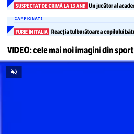
Un jucător al academ
SUSPECTAT DE CRIMĂ LA 13 ANI!
CAMPIONATE
Reacția tulburătoare a
copilului băt
FURIE ÎN ITALIA
VIDEO: cele mai noi imagini din sport
Unmute