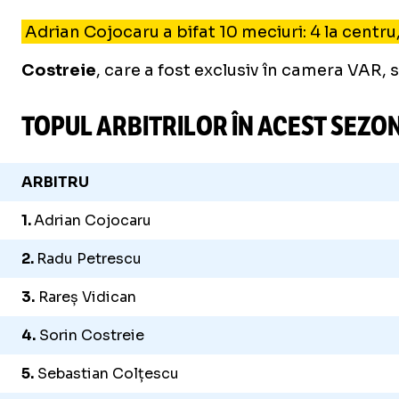
Adrian Cojocaru a bifat 10 meciuri: 4 la centru
Costreie
, care a fost exclusiv în camera VAR, 
TOPUL ARBITRILOR ÎN ACEST SEZON 
ARBITRU
1.
Adrian Cojocaru
2.
Radu Petrescu
3.
Rareș Vidican
4.
Sorin Costreie
5.
Sebastian Colțescu