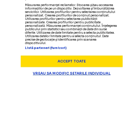
Măsurarea performanței reclamelor. Stocarea și/sau accesarea
informațiilor de pe un dispozitiv. Dezvoltarea și îmbunătățirea
serviciilor. Utilizarea profilurilor pentru selectarea conținutului
personalizat. Crearea profilurilor de conținut personalizat.
Utilizarea profilurilor pentru selectarea publicității
personalizate. Crearea profilurilor pentru publicitate
personalizată. Măsurarea performanței conținutului. Înțelegerea
publicului prin statistici sau combinații de date din surse
diferite. Utilizarea de date limitate pentru a selecta publicitatea.
Utilizarea datelor limitate pentru a selecta conținutul. Date
precise de geolocație și identificarea prin scanarea
dispozitivului.
Listă parteneri (furnizori)
ACCEPT TOATE
VREAU SA MODIFIC SETARILE INDIVIDUAL