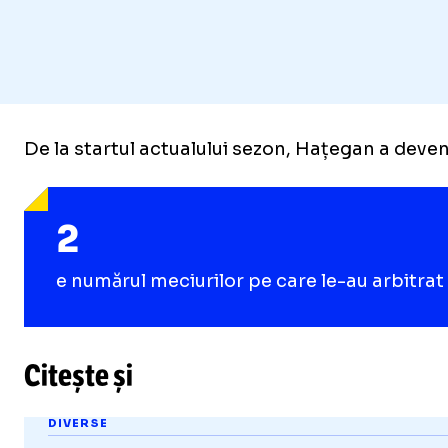
De la startul actualului sezon, Hațegan a deven
2
e numărul meciurilor pe care le-au arbitrat l
Citește și
DIVERSE