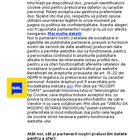
informații pe dispozitivul dvs., precum identificatorii
cookie unici pentru prelucrarea datelor cu caracter
personal. Puteți accepta sau gestiona preferințele
dvs. făcând clic mai jos, respectiv vă puteți opune
utilizării unui interes legitim în orice moment pe
pagina cu politica de confidențialitate. Aceste alegeri
vor fi raportate partenerilor noștri și nu vă vor afecta
navigarea.
Mai multe detalii
Noi si partenerii nostri (retelele de socializare si
agentiile de publicitate partenere, precum si furnizorii
nostri de servicii de date analitice) prelucram date
pentru a permite website-ului sa functioneze, pentru
a personaliza continutul si anunturile publicitare
afisate in functie de interesele si/sau profilul dvs.,
pentru a va oferi functionalitati aferente retelelor de
socializare si pentru a analiza traficul pe website.
Beneficiati de drepturile prevazute de art. 15-22 din
GDPR in legatura cu prelucrarea datelor cu caracter
personal. Aceste drepturi pot fi exercitate prin
modalitatea indicata
aici
. Prin click pe “ACCEPT
TOATE”, acceptati folosirea tuturor Tehnologiilor de
tip Cookie, care implica inclusiv acceptul dvs. cu
privire la stocarea/accesarea informatiilor de catre
Vendor-ii cu care colaboram. Prin click pe “VREAU SA
MODIFIC SETARILE INDIVIDUAL” puteti schimba
preferintele in mod individual, mai putin cele legate
de cookie strict necesare pentru functionarea
website-ului.
Atât noi, cât și partenerii noștri prelucrăm datele
pentru a oferi: