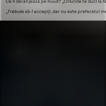
Ce îl deranjează pe Ruud? „Oriunde te duci la Ne
„Trebuie să-l accepți, dar nu este preferatul me