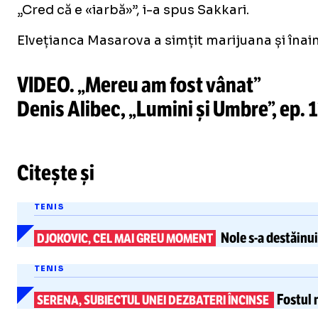
„Cred că e «iarbă»”, i-a spus Sakkari.
Elvețianca Masarova a simțit marijuana și înain
VIDEO. „Mereu am fost vânat”
Denis Alibec, „Lumini și Umbre”, ep. 1
Citește și
TENIS
Nole
s-a
destăinui
DJOKOVIC, CEL MAI GREU MOMENT
TENIS
Fostul 
SERENA, SUBIECTUL UNEI DEZBATERI ÎNCINSE