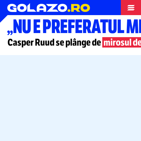
Tenis
„NU E PREFERATUL M
Casper Ruud se plânge de
mirosul d