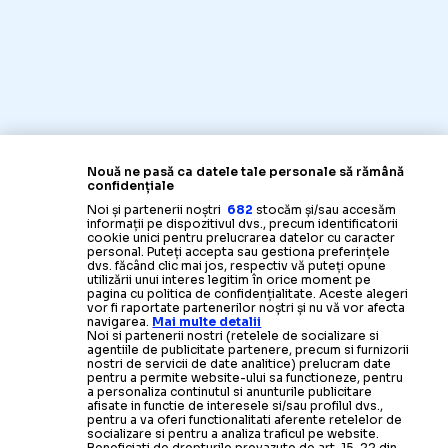
Nouă ne pasă ca datele tale personale să rămână
confidențiale
Noi și partenerii noștri
682
stocăm și/sau accesăm
informații pe dispozitivul dvs., precum identificatorii
cookie unici pentru prelucrarea datelor cu caracter
personal. Puteți accepta sau gestiona preferințele
dvs. făcând clic mai jos, respectiv vă puteți opune
utilizării unui interes legitim în orice moment pe
pagina cu politica de confidențialitate. Aceste alegeri
vor fi raportate partenerilor noștri și nu vă vor afecta
navigarea.
Mai multe detalii
Noi si partenerii nostri (retelele de socializare si
agentiile de publicitate partenere, precum si furnizorii
nostri de servicii de date analitice) prelucram date
pentru a permite website-ului sa functioneze, pentru
a personaliza continutul si anunturile publicitare
afisate in functie de interesele si/sau profilul dvs.,
pentru a va oferi functionalitati aferente retelelor de
socializare si pentru a analiza traficul pe website.
Beneficiati de drepturile prevazute de art. 15-22 din