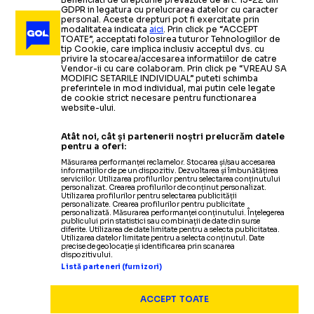
GDPR in legatura cu prelucrarea datelor cu caracter
personal. Aceste drepturi pot fi exercitate prin
modalitatea indicata
aici
. Prin click pe “ACCEPT
TOATE”, acceptati folosirea tuturor Tehnologiilor de
tip Cookie, care implica inclusiv acceptul dvs. cu
privire la stocarea/accesarea informatiilor de catre
Vendor-ii cu care colaboram. Prin click pe “VREAU SA
MODIFIC SETARILE INDIVIDUAL” puteti schimba
preferintele in mod individual, mai putin cele legate
de cookie strict necesare pentru functionarea
website-ului.
Atât noi, cât și partenerii noștri prelucrăm datele
pentru a oferi:
Măsurarea performanței reclamelor. Stocarea și/sau accesarea
informațiilor de pe un dispozitiv. Dezvoltarea și îmbunătățirea
serviciilor. Utilizarea profilurilor pentru selectarea conținutului
personalizat. Crearea profilurilor de conținut personalizat.
Utilizarea profilurilor pentru selectarea publicității
personalizate. Crearea profilurilor pentru publicitate
personalizată. Măsurarea performanței conținutului. Înțelegerea
publicului prin statistici sau combinații de date din surse
diferite. Utilizarea de date limitate pentru a selecta publicitatea.
Utilizarea datelor limitate pentru a selecta conținutul. Date
precise de geolocație și identificarea prin scanarea
dispozitivului.
Listă parteneri (furnizori)
ACCEPT TOATE